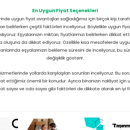
En Uygun Fiyat Seçenekleri
de uygun fiyat avantajları sağladığımız için birçok kişi taraf
rı belirlerken çeşitli faktörleri inceliyoruz. Böylelikle uygun f
yoruz. Eşyalarınızın miktarı, fiyatlarımızı belirlerken dikkat et
 oluşuna da dikkat ediyoruz. Özellikle kısa mesafelerde uygun
nlarında eşyalarınızın bekleme süresini de inceliyoruz, bu sür
değişiklik gösterir.
metlerinde yollarda karşılaşılan sorunları inceliyoruz. Bu sorun
ikkat ettiğimiz önemli bir konudur. Ayrıca binanızın nakliyat i
at sayısı ve oda sayısı gibi faktörleri de dikkate alarak en iyi f