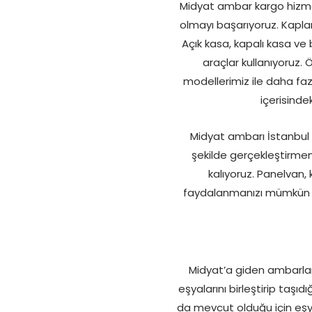
Midyat ambar kargo hizmetl
olmayı başarıyoruz. Kaplanl
Açık kasa, kapalı kasa ve 
araçlar kullanıyoruz. 
modellerimiz ile daha faz
içerisinde
Midyat ambarı İstanbul h
şekilde gerçekleştirmemi
kalıyoruz. Panelvan
faydalanmanızı mümkün kıl
Midyat’a giden ambarlar 
eşyalarını birleştirip ta
da mevcut olduğu için eşya