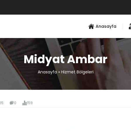
Anasayfa
Midyat Ambar
Anasayfa
»
Hizmet Bölgeleri
25
0
159