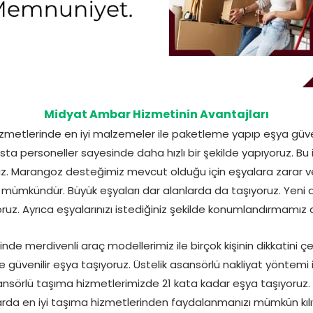
Midyat Ambar Hizmetinin Avantajları
zmetlerinde en iyi malzemeler ile paketleme yapıp eşya güvenli
ta personeller sayesinde daha hızlı bir şekilde yapıyoruz. Bu i
uz. Marangoz desteğimiz mevcut olduğu için eşyalara zarar
mümkündür. Büyük eşyaları dar alanlarda da taşıyoruz. Yeni a
uz. Ayrıca eşyalarınızı istediğiniz şekilde konumlandırmamı
nde merdivenli araç modellerimiz ile birçok kişinin dikkatini ç
ve güvenilir eşya taşıyoruz. Üstelik asansörlü nakliyat yöntem
nsörlü taşıma hizmetlerimizde 21 kata kadar eşya taşıyoruz.
arda en iyi taşıma hizmetlerinden faydalanmanızı mümkün kılı