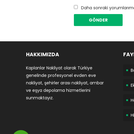
Daha sonraki yorumlarımda
HAKKIMIZDA
FAY
Kaplanlar Nakliyat olarak Türkiye
B
genelinde profesyonel evden eve
nakliyat, şehirler arası nakliyat, ambar
E
ve eşya depolama hizmetlerini
sunmaktayız.
H
H