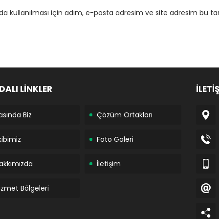
 kullanılması için adım, e-posta adresim ve site adresim bu tar
DALI LİNKLER
İLETİ
asında Biz
Çözüm Ortakları
kibimiz
Foto Galeri
akkımızda
İletişim
izmet Bölgeleri