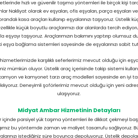
erinde hızlı ve güvenilir taşıma yöntemleri ile birçok kişi tar
ar Nakliyat olarak ev eşyaları, ofis eşyaları, parça eşyaları ve
brandalı kasa araçları kullanıp eşyalarınızı taşıyoruz. Üstelik k
Özellikle küçük boyutlu araçlarımızı dar alanlarda tercih ediyo
la eşyayı taşıyoruz. Araçlarımızın bakımını yaptırıp olumsuz du
ki eşya bağlama sistemleri sayesinde de eşyalarınızı sabit tut
izmetlerimizde karşılıklı seferlerimiz mevcut olduğu için eşya
z mümkün oluyor. Üstelik araç içerisinde takip sistemi kullan
, kamyon ve kamyonet tarzı araç modelleri sayesinde en iyi t
ıyoruz. Deneyimli şoförlerimiz mevcut olduğu için yeni adresin
ulaşıyoruz.
Midyat Ambar Hizmetinin Detayları
içinde parsiyel yük taşıma yöntemleri ile dikkat çekmeyi başa
şıdığımız bu yöntemde zaman ve maliyet tasarrufu sağlıyoruz. 
larınızı istediğiniz süre boyunca depoluyoruz. Üstelik depo