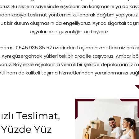
ruz. Bu sistem sayesinde eşyalarınızın karışmasını ya da k
pıdan kapıya teslimat yöntemini kullanarak dağıtım yapıyoruz
z bir durum oluşmasını da engelliyoruz. Ayrıca sigortalı taşı
eşyalarınızın güvenliğini arttırıyoruz.
arası 0545 935 35 52 üzerinden taşıma hizmetlerimiz hakkın
 Aynı güzergahtaki yükleri tek bir araç ile taşıyoruz. Ambar bö
ruz. Böylelikle eşyalarınızı verimli bir şekilde depolamamı
tli hem de kaliteli taşıma hizmetlerinden yararlanmanızı sağl