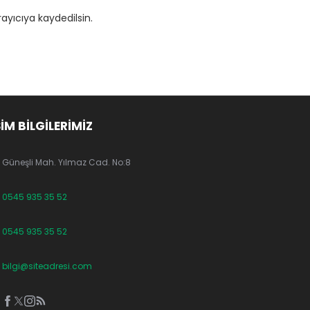
ayıcıya kaydedilsin.
ŞİM BİLGİLERİMİZ
Güneşli Mah. Yılmaz Cad. No:8
0545 935 35 52
0545 935 35 52
bilgi@siteadresi.com