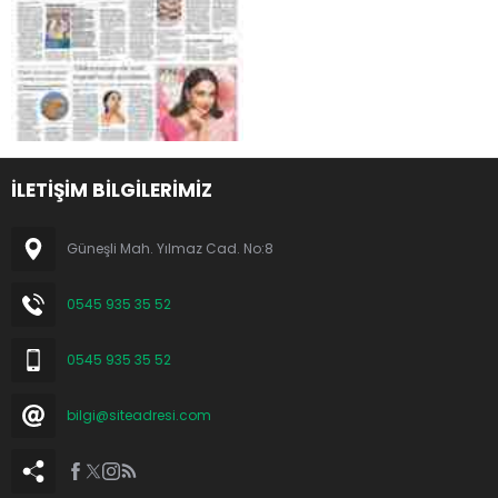
İLETİŞİM BİLGİLERİMİZ
Güneşli Mah. Yılmaz Cad. No:8
0545 935 35 52
0545 935 35 52
bilgi@siteadresi.com