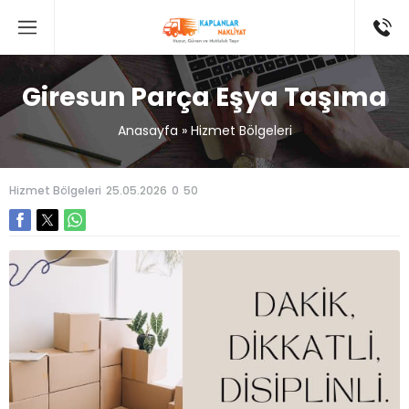
Giresun Parça Eşya Taşıma
Anasayfa
»
Hizmet Bölgeleri
Hizmet Bölgeleri
25.05.2026
0
50