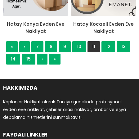
Hatay Konya Evden Eve
Hatay Kocaeli Evden Eve
Nakliyat
Nakliyat
«
‹
7
8
9
10
11
12
13
14
15
›
»
HAKKIMIZDA
Kaplanlar Nakliyat olarak Türkiye genelinde profesyonel
evden eve nakliyat, şehirler arası nakliyat, ambar ve eşya
depolama hizmetlerini sunmaktayız.
FAYDALI LİNKLER