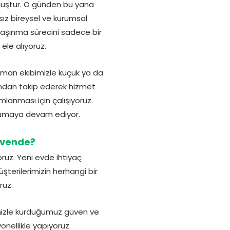
lmuştur. O günden bu yana
sız bireysel ve kurumsal
taşınma sürecini sadece bir
ele alıyoruz.
zman ekibimizle küçük ya da
kından takip ederek hizmet
mlanması için çalışıyoruz.
orumaya devam ediyor.
Güvende?
ruz. Yeni evde ihtiyaç
terilerimizin herhangi bir
ruz.
imizle kurduğumuz güven ve
onellikle yapıyoruz.