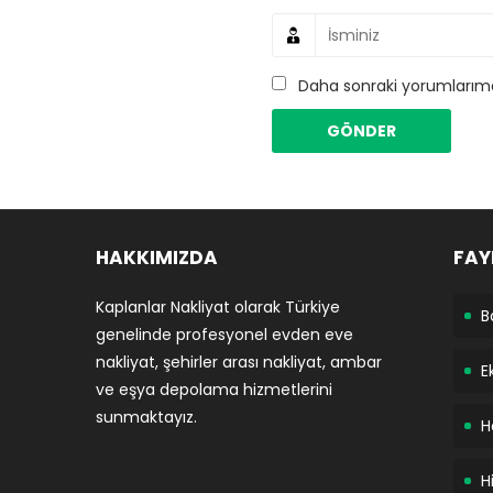
Daha sonraki yorumlarımda
HAKKIMIZDA
FAY
Kaplanlar Nakliyat olarak Türkiye
B
genelinde profesyonel evden eve
nakliyat, şehirler arası nakliyat, ambar
E
ve eşya depolama hizmetlerini
sunmaktayız.
H
H