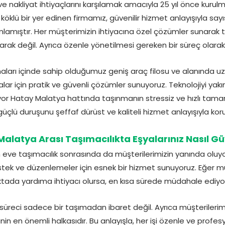
nakliyat ihtiyaçlarını karşılamak amacıyla 25 yıl önce kuru
köklü bir yer edinen firmamız, güvenilir hizmet anlayışıyla sayı
amıştır. Her müşterimizin ihtiyacına özel çözümler sunarak 
larak değil. Ayrıca özenle yönetilmesi gereken bir süreç olarak 
maları içinde sahip olduğumuz geniş araç filosu ve alanında u
lar için pratik ve güvenli çözümler sunuyoruz. Teknolojiyi ya
iriyor Hatay Malatya hattında taşınmanın stressiz ve hızlı tama
güçlü duruşunu şeffaf dürüst ve kaliteli hizmet anlayışıyla k
alatya Arası Taşımacılıkta Eşyalarınız Nasıl 
ve taşımacılık sonrasında da müşterilerimizin yanında oluyo
stek ve düzenlemeler için esnek bir hizmet sunuyoruz. Eğer müş
tada yardıma ihtiyacı olursa, en kısa sürede müdahale ediyo
üreci sadece bir taşımadan ibaret değil. Ayrıca müşteriler
in en önemli halkasıdır. Bu anlayışla, her işi özenle ve profesy