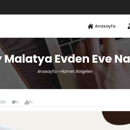
Anasayfa
 Malatya Evden Eve Na
Anasayfa
»
Hizmet Bölgeleri
026
0
51