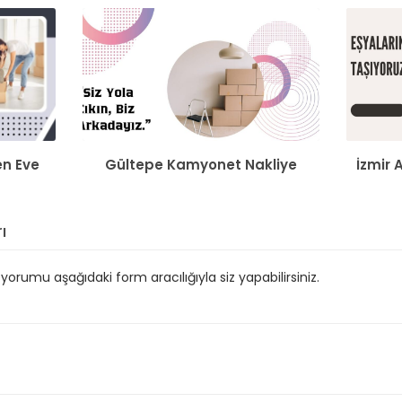
en Eve
Gültepe Kamyonet Nakliye
İzmir 
ı
orumu aşağıdaki form aracılığıyla siz yapabilirsiniz.