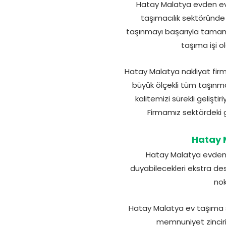
Hatay Malatya evden eve 
taşımacılık sektöründe 
taşınmayı başarıyla tamaml
taşıma işi o
Hatay Malatya nakliyat fir
büyük ölçekli tüm taşınma
kalitemizi sürekli gelişt
Firmamız sektördeki 
Hatay M
Hatay Malatya evden e
duyabilecekleri ekstra de
nok
Hatay Malatya ev taşıma s
memnuniyet zincirin