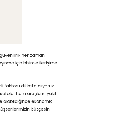
üvenilirlik her zaman
şınma için bizimle iletişime
i faktörü dikkate alıyoruz.
safeler hem araçların yakıt
 ve olabildiğince ekonomik
erilerimizin bütçesini