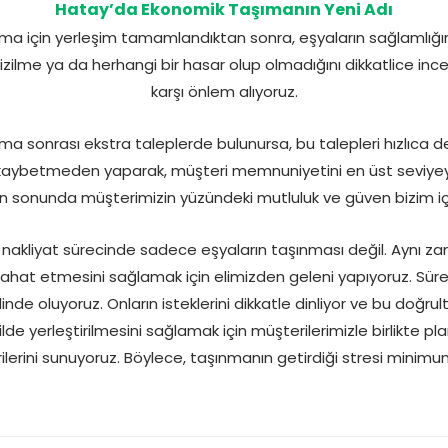
Hatay’da Ekonomik Taşımanın Yeni Adı
a için yerleşim tamamlandıktan sonra, eşyaların sağlamlığı
 çizilme ya da herhangi bir hasar olup olmadığını dikkatlice inc
karşı önlem alıyoruz.
ma sonrası ekstra taleplerde bulunursa, bu talepleri hızlıca de
aybetmeden yaparak, müşteri memnuniyetini en üst seviyeye 
nın sonunda müşterimizin yüzündeki mutluluk ve güven bizim iç
i nakliyat sürecinde sadece eşyaların taşınması değil. Aynı z
a rahat etmesini sağlamak için elimizden geleni yapıyoruz. Sü
linde oluyoruz. Onların isteklerini dikkatle dinliyor ve bu doğr
lde yerleştirilmesini sağlamak için müşterilerimizle birlikte 
ilerini sunuyoruz. Böylece, taşınmanın getirdiği stresi minimum