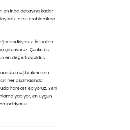
nı en ince detayına kadar
eleyerek, olası problemlere
ğerlendiriyoruz. İstenilen
çıkarıyoruz. Çünkü biz
in en değerli ödüldür.
amanda müşterilerimizin
recin her aşamasında
ultuda hareket ediyoruz. Yeni
planlama yapıyor, en uygun
a indiriyoruz.