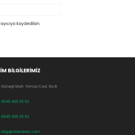
ayıcıya kaydedilsin.
ŞİM BİLGİLERİMİZ
Güneşli Mah. Yılmaz Cad. No:8
0545 935 35 52
0545 935 35 52
bilgi@siteadresi.com