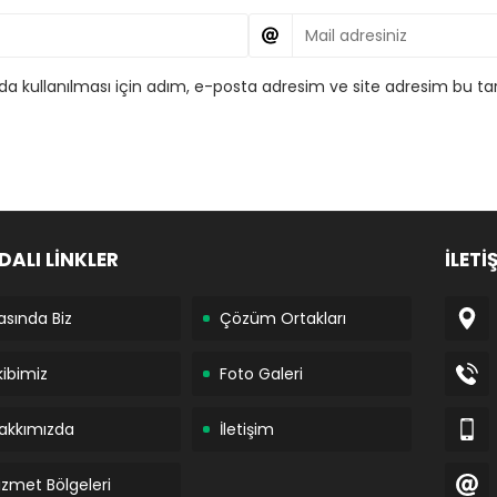
 kullanılması için adım, e-posta adresim ve site adresim bu tar
DALI LİNKLER
İLETİ
asında Biz
Çözüm Ortakları
kibimiz
Foto Galeri
akkımızda
İletişim
izmet Bölgeleri