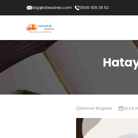
bilgi@siteadresi.com
0545 935 35 52
Hatay
Hizmet Bölgeleri
20.04.2