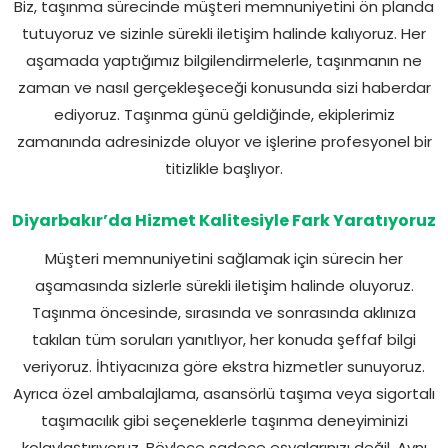
Biz, taşınma sürecinde müşteri memnuniyetini ön planda
tutuyoruz ve sizinle sürekli iletişim halinde kalıyoruz. Her
aşamada yaptığımız bilgilendirmelerle, taşınmanın ne
zaman ve nasıl gerçekleşeceği konusunda sizi haberdar
ediyoruz. Taşınma günü geldiğinde, ekiplerimiz
zamanında adresinizde oluyor ve işlerine profesyonel bir
titizlikle başlıyor.
Diyarbakır’da Hizmet Kalitesiyle Fark Yaratıyoruz
Müşteri memnuniyetini sağlamak için sürecin her
aşamasında sizlerle sürekli iletişim halinde oluyoruz.
Taşınma öncesinde, sırasında ve sonrasında aklınıza
takılan tüm soruları yanıtlıyor, her konuda şeffaf bilgi
veriyoruz. İhtiyacınıza göre ekstra hizmetler sunuyoruz.
Ayrıca özel ambalajlama, asansörlü taşıma veya sigortalı
taşımacılık gibi seçeneklerle taşınma deneyiminizi
kolaylaştırıyoruz. Böylece sadece eşyalarınızı değil. Aynı