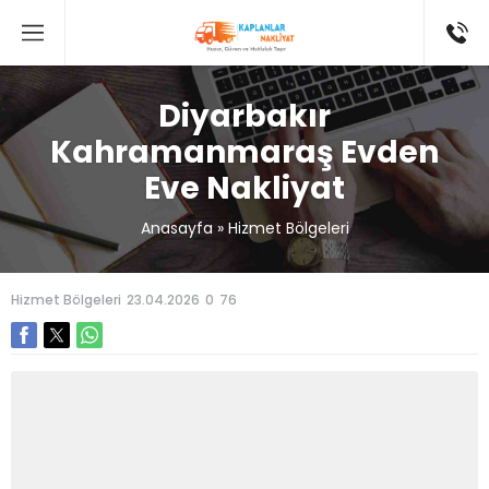
Diyarbakır
Kahramanmaraş Evden
Eve Nakliyat
Anasayfa
»
Hizmet Bölgeleri
Hizmet Bölgeleri
23.04.2026
0
76