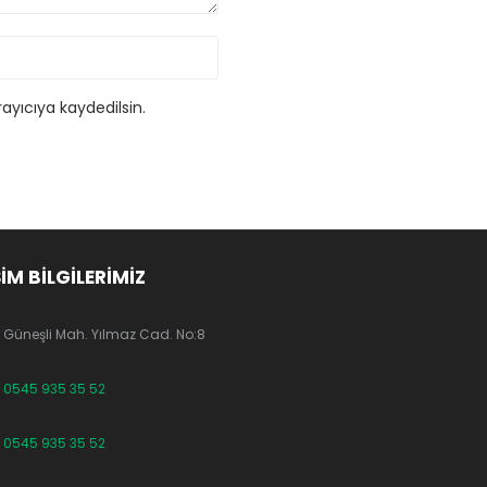
ayıcıya kaydedilsin.
ŞİM BİLGİLERİMİZ
Güneşli Mah. Yılmaz Cad. No:8
0545 935 35 52
0545 935 35 52