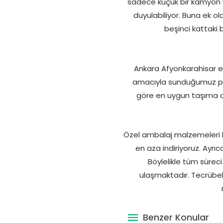
sadece küçük bir kamyon ye
duyulabiliyor. Buna ek ola
beşinci kattaki 
Ankara Afyonkarahisar e
amacıyla sunduğumuz profe
göre en uygun taşıma ara
Özel ambalaj malzemeleri ku
en aza indiriyoruz. Ayr
Böylelikle tüm süreci
ulaşmaktadır. Tecrübel
Benzer Konular