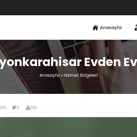
Anasayfa
yonkarahisar Evden Ev
Anasayfa
»
Hizmet Bölgeleri
025
0
293