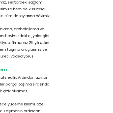
amız, sektördeki sağlam
lerimize hem de kurumsal
ığın tüm detaylarına hâkimiz.
manlama, ambalajlama ve
endi evimizdeki eşyalar gibi
yeci firmamız 25 yılı aşkın
odern taşıma araçlarımız ve
süreci vadediyoruz.
arı
liz edilir. Ardından uzman
 Her parça, taşıma sırasında
r çizik oluşmaz.
ece yükleme işlemi, özel
ez. Taşımanın ardından