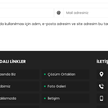
 kullanılması için adım, e-posta adresim ve site adresim bu tar
DALI LİNKLER
İLETİ
asında Biz
Çözüm Ortakları
kibimiz
Foto Galeri
akkımızda
İletişim