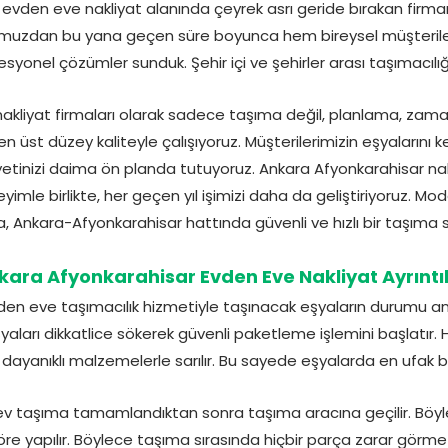
evden eve nakliyat alanında çeyrek asrı geride bırakan firm
uşumuzdan bu yana geçen süre boyunca hem bireysel müşteri
esyonel çözümler sunduk. Şehir içi ve şehirler arası taşımacıl
nakliyat firmaları olarak sadece taşıma değil, planlama, za
 üst düzey kaliteyle çalışıyoruz. Müşterilerimizin eşyalarını k
tinizi daima ön planda tutuyoruz. Ankara Afyonkarahisar nakli
imle birlikte, her geçen yıl işimizi daha da geliştiriyoruz. M
Ankara-Afyonkarahisar hattında güvenli ve hızlı bir taşıma 
kara Afyonkarahisar Evden Eve Nakliyat Ayrıntıl
en eve taşımacılık hizmetiyle taşınacak eşyaların durumu ana
aları dikkatlice sökerek güvenli paketleme işlemini başlatır.
 dayanıklı malzemelerle sarılır. Bu sayede eşyalarda en ufak bi
v taşıma tamamlandıktan sonra taşıma aracına geçilir. Böyl
e yapılır. Böylece taşıma sırasında hiçbir parça zarar görm