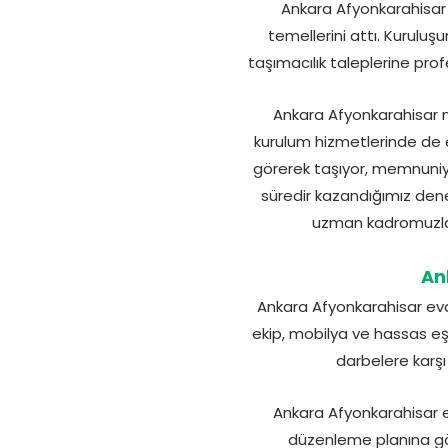
Ankara Afyonkarahisar 
temellerini attı. Kurul
taşımacılık taleplerine prof
Ankara Afyonkarahisar 
kurulum hizmetlerinde de en
görerek taşıyor, memnuniye
süredir kazandığımız deney
uzman kadromuzla, 
An
Ankara Afyonkarahisar evd
ekip, mobilya ve hassas eşy
darbelere karşı
Ankara Afyonkarahisar e
düzenleme planına gör