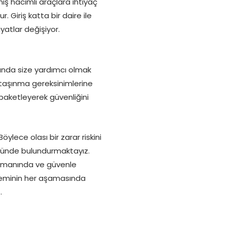
iş hacimli araçlara ihtiyaç
. Giriş katta bir daire ile
yatlar değişiyor.
ında size yardımcı olmak
e taşınma gereksinimlerine
 paketleyerek güvenliğini
lece olası bir zarar riskini
önünde bulundurmaktayız.
e zamanında ve güvenle
şleminin her aşamasında
.