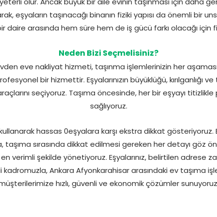
terli olur. Ancak büyük bir aile evinin taşınması için daha gen
rak, eşyaların taşınacağı binanın fiziki yapısı da önemli bir unsur
bir daire arasında hem süre hem de iş gücü farkı olacağı için fi
Neden Bizi Seçmelisiniz?
vden eve nakliyat hizmeti, taşınma işlemlerinizin her aşamas
syonel bir hizmettir. Eşyalarınızın büyüklüğü, kırılganlığı v
çlarını seçiyoruz. Taşıma öncesinde, her bir eşyayı titizlikle
sağlıyoruz.
llanarak hassas 0eşyalara karşı ekstra dikkat gösteriyoruz. Böy
ıca, taşıma sırasında dikkat edilmesi gereken her detayı göz 
 en verimli şekilde yönetiyoruz. Eşyalarınız, belirtilen adres
i kadromuzla, Ankara Afyonkarahisar arasındaki ev taşıma i
müşterilerimize hızlı, güvenli ve ekonomik çözümler sunuyoruz