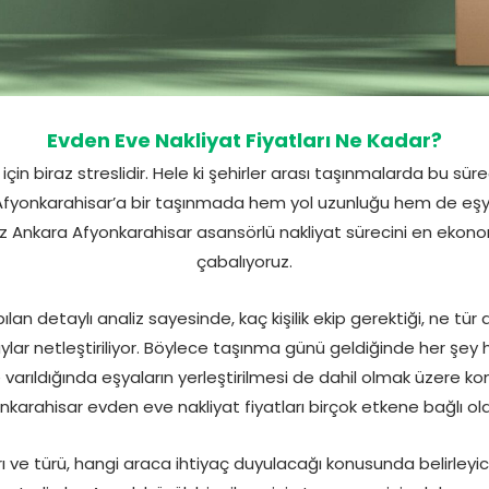
Evden Eve Nakliyat Fiyatları Ne Kadar?
için biraz streslidir. Hele ki şehirler arası taşınmalarda bu sür
Afyonkarahisar’a bir taşınmada hem yol uzunluğu hem de eşya
iz Ankara Afyonkarahisar asansörlü nakliyat sürecini en ekonom
çabalıyoruz.
n detaylı analiz sayesinde, kaç kişilik ekip gerektiği, ne tü
ar netleştiriliyor. Böylece taşınma günü geldiğinde her şey haz
se varıldığında eşyaların yerleştirilmesi de dahil olmak üzere 
nkarahisar evden eve nakliyat fiyatları birçok etkene bağlı ola
rı ve türü, hangi araca ihtiyaç duyulacağı konusunda belirleyi