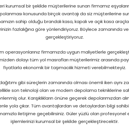
mleri kurumsal bir şekilde müşterilerine sunan firmamız eşyalar
polanması konusunda birçok avantajı da siz müşterilerine sun
amızın sahip olduğu brandalı kasa, kapalı ve açık kasa araçla
inizin fazlalığına göre yönlendiriyoruz. Böylece zamanında ve 
gerçekleştiriyoruz.
m operasyonlarınız firmamızda uygun maliyetlerle gerçekleştir
mizden dolayı tüm yol masrafları müşterilerimiz arasında payl
fiyatlarla ekonomik bir taşımacılık hizmeti verebilmekteyiz.
e dağıtımı gibi süreçlerin zamanında olması önemli iken aynı
llikle son teknoloji olan ve modern depolama tekniklerine sa
nlenmiş olur. Karışıklıkların önüne geçerek depolarımızdan al
nle yola çıkar. Tüm avantajlardan ve detaylardan bilgi sahib
amızla iletişime geçebilirsiniz. Güler yüzlü olan profesyonel 
işlemlerinizi kurumsal bir şekilde gerçekleştirecektir.