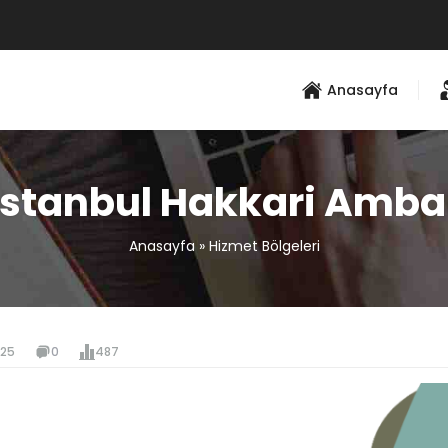
Anasayfa
İstanbul Hakkari Amba
Anasayfa
»
Hizmet Bölgeleri
025
0
487