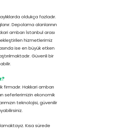
aylıklarda oldukça fazladır.
ğlanır. Depolama alanlarının
akkari ambarı İstanbul arası
ekleştirilen hizmetlerimiz
lmasında ise en büyük etken
tırılmaktadır. Güvenli bir
bilir.
z?
k firmadır. Hakkari ambarı
lan seferlerimizin ekonomik
ızın teknolojisi, güvenilir
bilirsiniz.
lamaktayız. Kısa sürede