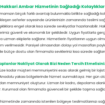
Hakkari Ambar Hizmetinin Sağladığı Kolaylıklar
mamızın birçok farklı avantajı bulunmakla birlikte sağladığı kol
çekleşen seferler sayesinde ürünlerinizin zamanında teslimi sa
ıklıklara engel olarak kısa sürede sevkiyatlar hazırlanabilir. H
erimiz güvenli ve ekonomik bir şekildedir. Uygun fiyatlarla gerç
ıra uzman ekiplerle sağlanır. Hizmetlerin fiyatlarının uygun o
m verilmesidir. Parsiyel olmasından dolayı yol masrafları paylaş
de bütçe dostu olan firmamızla sevkleriniz kısa sürede sağlana
aplanlar Nakliyat Olarak Bizi Neden Tercih Etmelisini
e kadar müşteri memnuniyetini esas alarak gelmiş bir lojisti
nu, Anadolu yakası bölgelerinde hizmet sunmaktayız. Her gün o
ndan memnuniyet oluşturur. Uzman bir kadro, depolama alanlarım
. Kurumsal olan firmamızla güvenceli bir şekilde taşıma sağlaya
 hizmetinde zamanında istenilen bölgeye teslimatlarınızı sağ