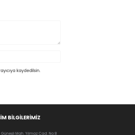
ayıcıya kaydedilsin.
ŞİM BİLGİLERİMİZ
Güneşli Mah. Yılmaz Cad. No:8