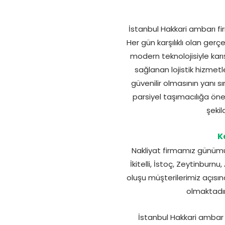
İstanbul Hakkari ambarı fir
Her gün karşılıklı olan ger
modern teknolojisiyle karış
sağlanan lojistik hizmetl
güvenilir olmasının yanı s
parsiyel taşımacılığa öne
şekil
K
Nakliyat firmamız günümüz
İkitelli, İstoç, Zeytinbur
oluşu müşterilerimiz açısı
olmaktadır
İstanbul Hakkari ambar