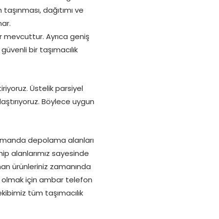
ın taşınması, dağıtımı ve
ar.
r mevcuttur. Ayrıca geniş
güvenli bir taşımacılık
iyoruz. Üstelik parsiyel
aştırıyoruz. Böylece uygun
 zamanda depolama alanları
hip alanlarımız sayesinde
ınan ürünleriniz zamanında
i olmak için ambar telefon
ekibimiz tüm taşımacılık