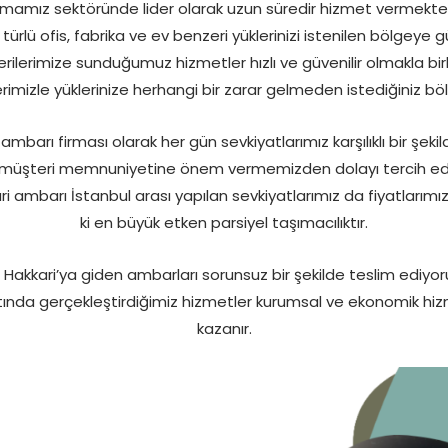
rmamız sektöründe lider olarak uzun süredir hizmet vermekte 
r türlü ofis, fabrika ve ev benzeri yüklerinizi istenilen bölgeye
ilerimize sunduğumuz hizmetler hızlı ve güvenilir olmakla birl
rimizle yüklerinize herhangi bir zarar gelmeden istediğiniz bö
ambarı firması olarak her gün sevkiyatlarımız karşılıklı bir şeki
 müşteri memnuniyetine önem vermemizden dolayı tercih edile
i ambarı İstanbul arası yapılan sevkiyatlarımız da fiyatlarım
ki en büyük etken parsiyel taşımacılıktır.
Hakkari’ya giden ambarları sorunsuz bir şekilde teslim ediyoru
tında gerçekleştirdiğimiz hizmetler kurumsal ve ekonomik hi
kazanır.