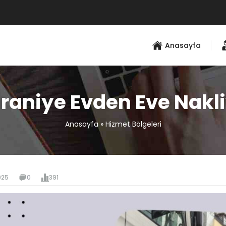
Anasayfa
aniye Evden Eve Nakl
Anasayfa
»
Hizmet Bölgeleri
025
0
391