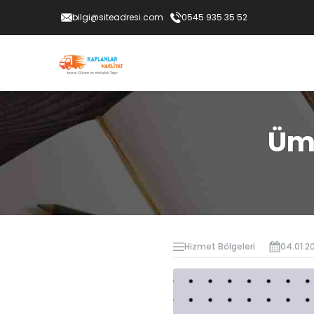
bilgi@siteadresi.com
0545 935 35 52
Ümr
Hizmet Bölgeleri
04.01.2