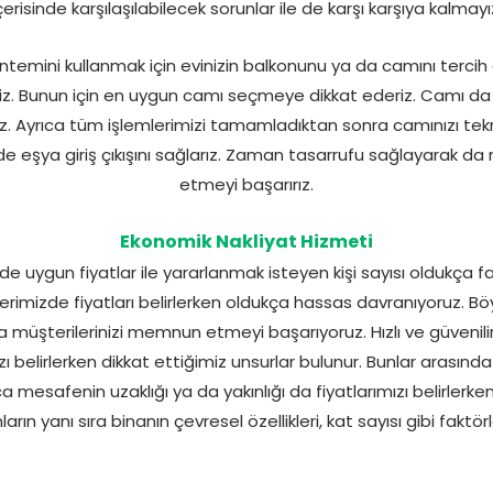
çerisinde karşılaşılabilecek sorunlar ile de karşı karşıya kalmayı
öntemini kullanmak için evinizin balkonunu ya da camını tercih
z. Bunun için en uygun camı seçmeye dikkat ederiz. Camı da u
z. Ayrıca tüm işlemlerimizi tamamladıktan sonra camınızı tekra
ekilde eşya giriş çıkışını sağlarız. Zaman tasarrufu sağlayarak 
etmeyi başarırız.
Ekonomik Nakliyat Hizmeti
de uygun fiyatlar ile yararlanmak isteyen kişi sayısı oldukça fa
rimizde fiyatları belirlerken oldukça hassas davranıyoruz. B
a müşterilerinizi memnun etmeyi başarıyoruz. Hızlı ve güvenilir
ı belirlerken dikkat ettiğimiz unsurlar bulunur. Bunlar arasında
ca mesafenin uzaklığı ya da yakınlığı da fiyatlarımızı belirlerke
ların yanı sıra binanın çevresel özellikleri, kat sayısı gibi faktö