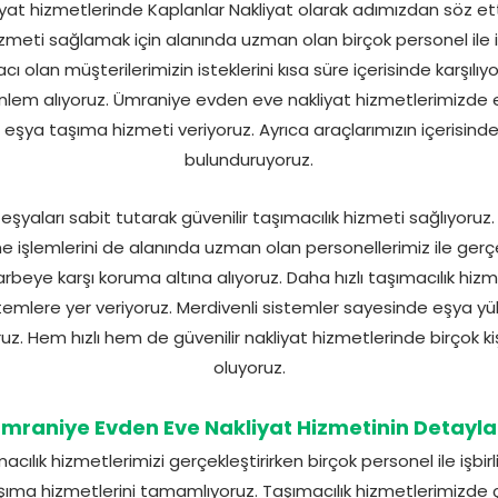
at hizmetlerinde Kaplanlar Nakliyat olarak adımızdan söz et
 hizmeti sağlamak için alanında uzman olan birçok personel ile işb
cı olan müşterilerimizin isteklerini kısa süre içerisinde karşılıyo
önlem alıyoruz. Ümraniye evden eve nakliyat hizmetlerimizde 
ile eşya taşıma hizmeti veriyoruz. Ayrıca araçlarımızın içeris
bulunduruyoruz.
şyaları sabit tutarak güvenilir taşımacılık hizmeti sağlıyoru
 işlemlerini de alanında uzman olan personellerimiz ile gerçek
darbeye karşı koruma altına alıyoruz. Daha hızlı taşımacılık hizm
stemlere yer veriyoruz. Merdivenli sistemler sayesinde eşya yük
. Hem hızlı hem de güvenilir nakliyat hizmetlerinde birçok kişi
oluyoruz.
mraniye Evden Eve Nakliyat Hizmetinin Detayla
lık hizmetlerimizi gerçekleştirirken birçok personel ile işbirliğ
ma hizmetlerini tamamlıyoruz. Taşımacılık hizmetlerimizde ç