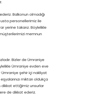
z.
 ederiz. Balkonun olmadığı
sta personellerimiz ile
r yerine takarız. Böylelikle
da müşterilerimizi memnun
zladır. Bizler de Ümraniye
öylelikle Ümraniye evden eve
 Ümraniye şehir içi nakliyat
 eşyalarınızı miktarı oldukça
n dikkat ettiğimiz unsurlar
rlere de dikkat ederiz.