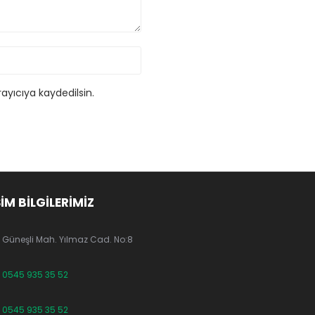
ayıcıya kaydedilsin.
ŞİM BİLGİLERİMİZ
Güneşli Mah. Yılmaz Cad. No:8
0545 935 35 52
0545 935 35 52