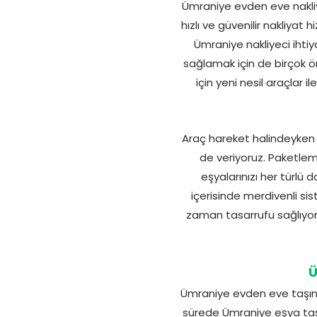
Ümraniye evden eve nakliy
hızlı ve güvenilir nakliyat
Ümraniye nakliyeci ihtiya
sağlamak için de birçok 
için yeni nesil araçlar 
Araç hareket halindeyken e
de veriyoruz. Paketleme
eşyalarınızı her türlü 
içerisinde merdivenli si
zaman tasarrufu sağlıyoruz
Ü
Ümraniye evden eve taşımacı
sürede Ümraniye eşya taşı