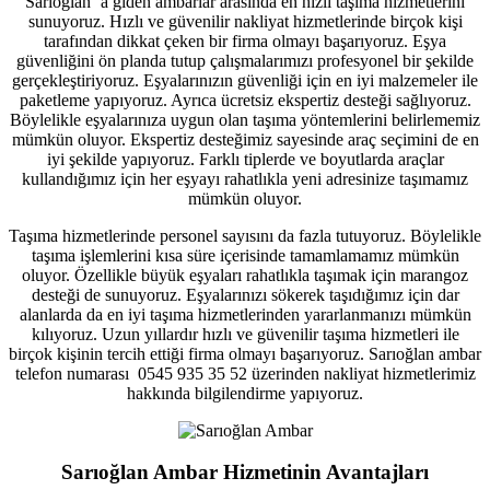
Sarıoğlan ‘a giden ambarlar arasında en hızlı taşıma hizmetlerini
sunuyoruz. Hızlı ve güvenilir
nakliyat
hizmetlerinde birçok kişi
tarafından dikkat çeken bir firma olmayı başarıyoruz. Eşya
güvenliğini ön planda tutup çalışmalarımızı profesyonel bir şekilde
gerçekleştiriyoruz. Eşyalarınızın güvenliği için en iyi malzemeler ile
paketleme yapıyoruz. Ayrıca ücretsiz ekspertiz desteği sağlıyoruz.
Böylelikle eşyalarınıza uygun olan taşıma yöntemlerini belirlememiz
mümkün oluyor. Ekspertiz desteğimiz sayesinde araç seçimini de en
iyi şekilde yapıyoruz. Farklı tiplerde ve boyutlarda araçlar
kullandığımız için her eşyayı rahatlıkla yeni adresinize taşımamız
mümkün oluyor.
Taşıma
hizmetlerinde personel sayısını da fazla tutuyoruz. Böylelikle
taşıma işlemlerini kısa süre içerisinde tamamlamamız mümkün
oluyor. Özellikle büyük eşyaları rahatlıkla taşımak için marangoz
desteği de sunuyoruz. Eşyalarınızı sökerek taşıdığımız için dar
alanlarda da en iyi taşıma hizmetlerinden yararlanmanızı mümkün
kılıyoruz. Uzun yıllardır hızlı ve güvenilir taşıma hizmetleri ile
birçok kişinin tercih ettiği firma olmayı başarıyoruz. Sarıoğlan ambar
telefon numarası
0545 935 35 52 üzerinden nakliyat hizmetlerimiz
hakkında bilgilendirme yapıyoruz.
Sarıoğlan Ambar Hizmetinin Avantajları