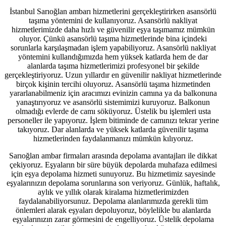
İstanbul Sarıoğlan ambarı hizmetlerini gerçekleştirirken asansörlü
taşıma yöntemini de kullanıyoruz. Asansörlü
nakliyat
hizmetlerimizde daha hızlı ve güvenilir eşya taşımamız mümkün
oluyor. Çünkü asansörlü taşıma hizmetlerinde bina içindeki
sorunlarla karşılaşmadan işlem yapabiliyoruz. Asansörlü nakliyat
yöntemini kullandığımızda hem yüksek katlarda hem de dar
alanlarda taşıma hizmetlerimizi profesyonel bir şekilde
gerçekleştiriyoruz. Uzun yıllardır en güvenilir nakliyat hizmetlerinde
birçok kişinin tercihi oluyoruz. Asansörlü taşıma hizmetinden
yararlanabilmeniz için aracımızı evinizin camına ya da balkonuna
yanaştırıyoruz ve asansörlü sistemimizi kuruyoruz. Balkonun
olmadığı evlerde de camı söküyoruz. Üstelik bu işlemleri usta
personeller ile yapıyoruz. İşlem bitiminde de camınızı tekrar yerine
takıyoruz. Dar alanlarda ve yüksek katlarda güvenilir taşıma
hizmetlerinden faydalanmanızı mümkün kılıyoruz.
Sarıoğlan ambar firmaları arasında depolama avantajları ile dikkat
çekiyoruz. Eşyaların bir süre büyük depolarda muhafaza edilmesi
için
eşya
depolama
hizmeti sunuyoruz. Bu hizmetimiz sayesinde
eşyalarınızın depolama sorunlarına son veriyoruz. Günlük, haftalık,
aylık ve yıllık olarak kiralama hizmetlerimizden
faydalanabiliyorsunuz. Depolama alanlarımızda gerekli tüm
önlemleri alarak eşyaları depoluyoruz, böylelikle bu alanlarda
eşyalarınızın zarar görmesini de engelliyoruz. Üstelik depolama