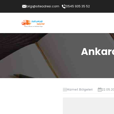
bilgi@siteadresi.com
0545 935 35 52
Ankara
Hizmet Bölgeleri
22.05.2