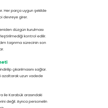
ır. Her parça uygun şekilde
i devreye girer.
yeniden düzgün kurulması
ştirilmediği kontrol edilir.
 adım taşınma sürecinin son
ar.
meti
irilip çıkarılmasını sağlar.
ni azaltarak uzun vadede
a ile Karabük arasındaki
rini değil. Ayrıca personelin
ir.