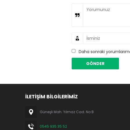
Daha sonraki yorumlarımda
İLETİŞİM BİLGİLERİMİZ
Güneşli Mah. Yılmaz Cad. No:8
0545 935 35 52