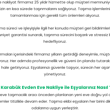
 nakliyat firmamız 25 yıldır hizmette olup müşteri memnuniy
izin en kısa sürede taşınmalarını sağlıyoruz. Taşıma işlemlerini
tamamlanması için gerekli tüm önlemleri alıyoruz.
nma süreci ve işleyişiyle ilgili her konuda müşteri geri bildiriml
iyet garantisi sunarak, taşınma sürecini başarılı ve stressiz
hedefliyoruz.
maları içerisindeki firmamız yılların getirdiği deneyimle, müşt
oruz. Her adımda profesyonellik ve güveni ön planda tutarak t
ale getiriyoruz. Eşyalarınızı güvenle taşıyor, sürecin her aşam
yönetiyoruz.
Karabük Evden Eve Nakliye ile Eşyalarınız Nasıl 
e taşımacılık aracı önceden planlanan yeni eve doğru yol alı
ler titizlikle devam eder. Taşıma ekibi eşyaların her birini dikka
odalarına uygun yerleştirir.