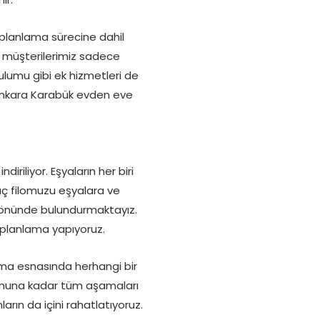
 planlama sürecine dahil
ı müşterilerimiz sadece
lumu gibi ek hizmetleri de
k Ankara Karabük evden eve
riliyor. Eşyaların her biri
raç filomuzu eşyalara ve
z önünde bulundurmaktayız.
 planlama yapıyoruz.
şıma esnasında herhangi bir
sonuna kadar tüm aşamaları
arın da içini rahatlatıyoruz.