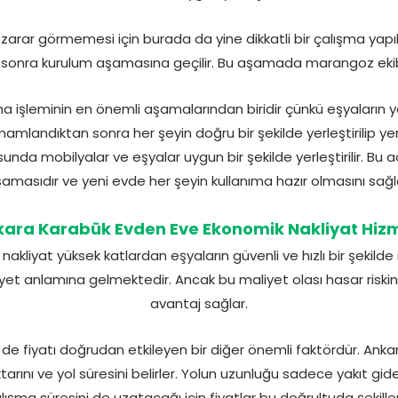
 zarar görmemesi için burada da yine dikkatli bir çalışma yapıl
en sonra kurulum aşamasına geçilir. Bu aşamada marangoz ekib
a işleminin en önemli aşamalarından biridir çünkü eşyaların 
amlandıktan sonra her şeyin doğru bir şekilde yerleştirilip yerle
sunda mobilyalar ve eşyalar uygun bir şekilde yerleştirilir. Bu
amasıdır ve yeni evde her şeyin kullanıma hazır olmasını sağl
ara Karabük Evden Eve Ekonomik Nakliyat Hiz
kliyat yüksek katlardan eşyaların güvenli ve hızlı bir şekilde ind
yet anlamına gelmektedir. Ancak bu maliyet olası hasar riski
avantaj sağlar.
de fiyatı doğrudan etkileyen bir diğer önemli faktördür. Ankar
arını ve yol süresini belirler. Yolun uzunluğu sadece yakıt gide
lışma süresini de uzatacağı için fiyatlar bu doğrultuda şekillen