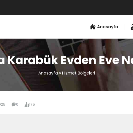
Anasayfa
 Karabük Evden Eve N
Anasayfa
»
Hizmet Bölgeleri
025
0
175