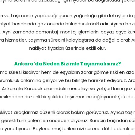
ları ve taşımanın yapılacağı günün yoğunluğu gibi detaylar da
aliyet hesabında göz önünde bulundurulmaktadır. Ayrıca baz
il. Aynı zamanda demontaj-montaj işlemlerini beyaz eşya kuru
stra hizmetler, taşınma sürecini kolaylaştırsa da doğal olara
nakliyat fiyatları üzerinde etkili olur.
Ankara’da Neden Bizimle Taşınmalısınız?
 süresi kısalıyor hem de eşyaların zarar görme riski en aza indi
 sorumluluk anlamına geliyor ve bu bilinçle hareket ediyoruz. A
Ankara ile Karabük arasındaki mesafeyi ve yol şartlarını gö
arsılmadan düzenli bir şekilde taşınmasını sağlayacak şekilde
akliyat araçlarımız düzenli olarak bakım görüyoruz. Ayrıca ta
 gerekli tüm önlemleri önceden alıyoruz. Sürecin başından 
la yönetiyoruz. Böylece müşterilerimizi sürece dâhil ederek onl