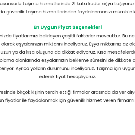
k asansörlü taşıma hizmetlerinde 21 kata kadar eşya taşıyoruz
da güvenilir taşıma hizmetlerinden faydalanmanızı mümkün kı
En Uygun Fiyat Seçenekleri
izde fiyatlarımızı belirleyen çeşitli faktörler mevcuttur. Bu ne
 olarak eşyalarınızın miktarını inceliyoruz. Eşya miktarınız az 
uzun ya da kısa oluşuna da dikkat ediyoruz. Kısa mesafelerd
olama alanlarında eşyalarınızın bekleme süresini de dikkate a
österiyor. Ayrıca yolların durumunu inceliyoruz. Taşıma için uy
ederek fiyat hesaplıyoruz.
ayesinde birçok kişinin tercih ettiği firmalar arasında da yer al
 fiyatlar ile faydalanmak için güvenilir hizmet veren firmamızı 