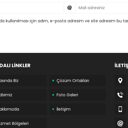
 kullanılması için adım, e-posta adresim ve site adresim bu tar
DALI LİNKLER
İLETİ
asında Biz
Çözüm Ortakları
kibimiz
Foto Galeri
akkımızda
İletişim
izmet Bölgeleri