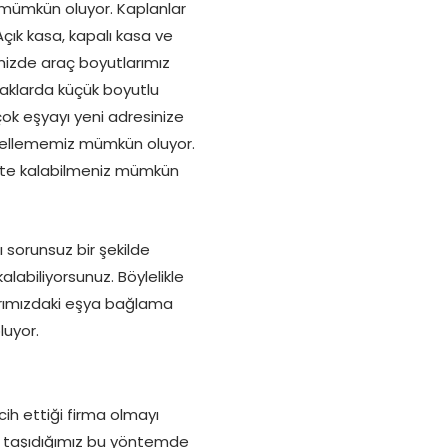
 mümkün oluyor. Kaplanlar
 Açık kasa, kapalı kasa ve
imizde araç boyutlarımız
okaklarda küçük boyutlu
çok eşyayı yeni adresinize
engellememiz mümkün oluyor.
kipte kalabilmeniz mümkün
 sorunsuz bir şekilde
alabiliyorsunuz. Böylelikle
arımızdaki eşya bağlama
luyor.
rcih ettiği firma olmayı
rip taşıdığımız bu yöntemde