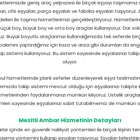
etlerimizde geniş araç yelpazesi ile birçok eşyayı taşımamız
rı, ofis eşyaları, parça eşyaları ve fabrika eşyaları taşıyoruz.
lleri ile taşıma hizmetlerimizi gerçekleştiriyoruz. Hizmetler
 Küçük boy, büyük boy ve orta boy araçları kullanıyoruz. Dar s
ruz. Büyük boyutlu araçlarımızı kullandığımızda tek seferde bir
ın bakımını yaptırdığımız için kaza ve arıza gibi durumları da 
kip sistemi kullanıyoruz. Bu sistem sayesinde eşyalarınızı ta
oluyor.
bul hizmetlerinde planlı seferler düzenleyerek eşya teslimatını
rımızda takip sistemi mevcut olduğu için eşyalarınızı takipte k
izmetlerinden faydalanmanızı mümkün kılıyoruz. Üstelik araçl
mleri sayesinde eşyalarınızı sabit tutabilmemiz de mümkün o
Mezitli Ambar Hizmetinin Detayları
ar içinde en güvenilir nakliyat yöntemleri ile birçok kişinin te
taşıma yöntemini kullanıp eşyaları taşıyoruz. Eşyaları birleşti