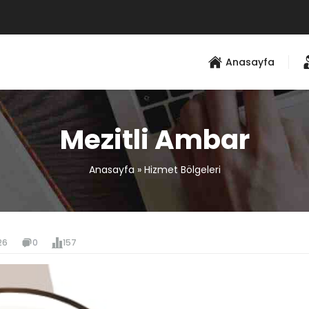
Anasayfa
Mezitli Ambar
Anasayfa
»
Hizmet Bölgeleri
26
0
157