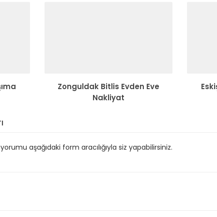
şıma
Zonguldak Bitlis Evden Eve
Eski
Nakliyat
ı
orumu aşağıdaki form aracılığıyla siz yapabilirsiniz.