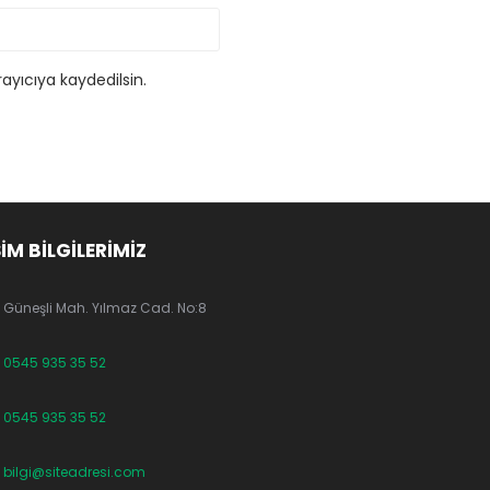
ayıcıya kaydedilsin.
ŞİM BİLGİLERİMİZ
Güneşli Mah. Yılmaz Cad. No:8
0545 935 35 52
0545 935 35 52
bilgi@siteadresi.com