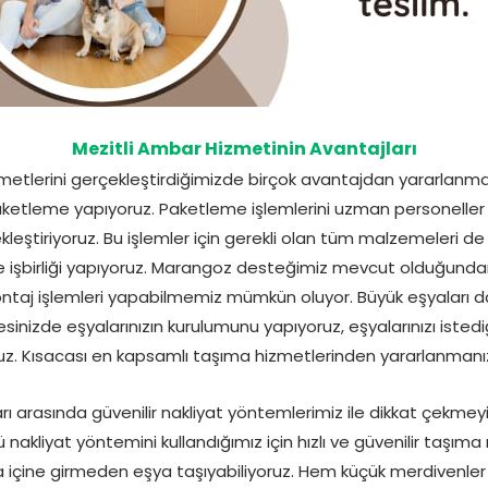
Mezitli Ambar Hizmetinin Avantajları
zmetlerini gerçekleştirdiğimizde birçok avantajdan yararlanmanı
aketleme yapıyoruz. Paketleme işlemlerini uzman personeller 
çekleştiriyoruz. Bu işlemler için gerekli olan tüm malzemeleri d
 işbirliği yapıyoruz. Marangoz desteğimiz mevcut olduğundan
j işlemleri yapabilmemiz mümkün oluyor. Büyük eşyaları dar
esinizde eşyalarınızın kurulumunu yapıyoruz, eşyalarınızı isted
uz. Kısacası en kapsamlı taşıma hizmetlerinden yararlanmanız
rı arasında güvenilir nakliyat yöntemlerimiz ile dikkat çekme
nakliyat yöntemini kullandığımız için hızlı ve güvenilir taşı
 içine girmeden eşya taşıyabiliyoruz. Hem küçük merdivenler