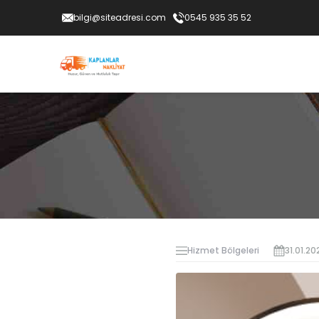
bilgi@siteadresi.com
0545 935 35 52
Hizmet Bölgeleri
31.01.20