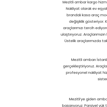
Mezitli ambar kargo hizm
Nakliyat olarak ev eşyala
brandalı kasa araç mode
değişiklik gösteriyor.
araçlarımızı tercih ediyo
ulaştırıyoruz. Araçlarımız
Üstelik araçlarımızda ta
Mezitli ambarı İstan
gerçekleştiriyoruz. Araçla
profesyonel nakliyat h
siste
Mezitli’ye giden ambarl
başarıyoruz. Parsiyel yük 