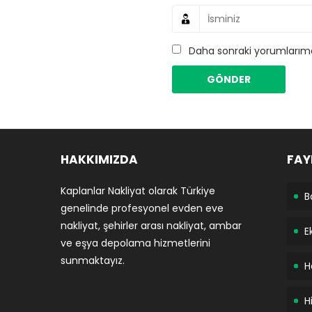
Daha sonraki yorumlarımda
HAKKIMIZDA
FAY
Kaplanlar Nakliyat olarak Türkiye
B
genelinde profesyonel evden eve
nakliyat, şehirler arası nakliyat, ambar
E
ve eşya depolama hizmetlerini
sunmaktayız.
H
H