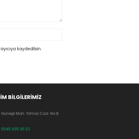
ayıcıya kaydedilsin.
ŞİM BİLGİLERİMİZ
Güneşli Mah. Yılmaz Cad. No:8
0545 935 35 52