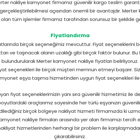
erter nakliye kamyonet firmamız güvenilir kargo teslim garanti
n gerçekleştirilebilmesi açısından önemli bir avantajdır. Mert
i olan tüm işlemler firmamız tarafından sorunsuz bir şekilde ge
Fiyatlandırma
iyatlarında birçok seçeneğimiz mevcuttur. Fiyat seçeneklerini b
tarı ve taşınacak alanın uzaklığı gibi birçok faktör bulunur. B
bulundurularak Merter kamyonet nakliye fiyatları belirliyoruz.
at seçenekleri ile birçok müşteri memnun etmeyi başarır. Siz 
yonet eşya taşıma hizmetinden uygun fiyat seçenekleri ile f
n fiyat seçeneklerimizin yanı sıra güvenilir hizmetimiz ile de
boyutlardaki araçlarımız sayesinde her türlü eşyanızın güvenili
dilediğiniz birçok bölgeye nakliyat hizmeti firmamızda ki uzm
kamyonet nakliye firmaları arasında yer alan firmamızı tercih 
akliyat hizmetlerinden herhangi bir problem ile karşılaşmad
çıkarabilirsiniz.