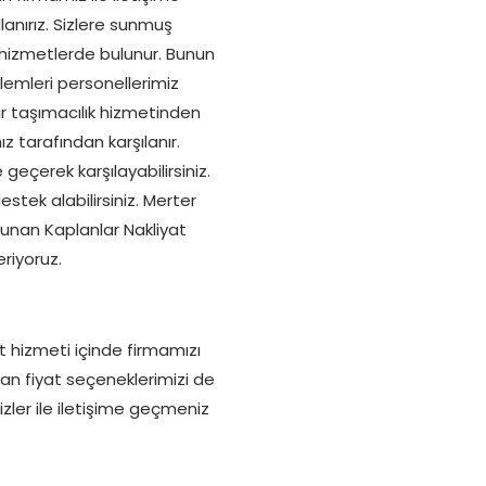
lanırız. Sizlere sunmuş
 hizmetlerde bulunur. Bunun
şlemleri personellerimiz
ir taşımacılık hizmetinden
z tarafından karşılanır.
geçerek karşılayabilirsiniz.
stek alabilirsiniz. Merter
 sunan Kaplanlar Nakliyat
riyoruz.
t hizmeti içinde firmamızı
an fiyat seçeneklerimizi de
izler ile iletişime geçmeniz