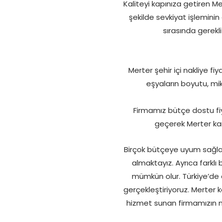
Kaliteyi kapınıza getiren M
şekilde sevkiyat işlemini
sırasında gerekl
Merter şehir içi nakliye f
eşyaların boyutu, mik
Firmamız bütçe dostu fiy
geçerek Merter kam
Birçok bütçeye uyum sağlaya
almaktayız. Ayrıca farklı 
mümkün olur. Türkiye’de 
gerçekleştiriyoruz. Merter 
hizmet sunan firmamızın n