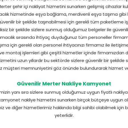
erter şehir içi nakliyat hizmetini sunarken gelişmiş cihazlar kul
cılık hizmetinde eşya bağlama, merdivenli eşya taşıma gibi
 güvenilir bir şekilde taşınabilmesi için gerekli tüm paketleme i
iksiz bir şekilde sizlere sunmuş olduğumuz belgeler ile güvenil
şımacılık sırasında ihtiyaç duyduğunuz tüm personeller firmamı
 için gerekli olan personel ihtiyacınızı firmamız ile iletişime 
ve montaj işlemleri gibi çeşitli hizmetler içinde firmamızdan de
metini uzun yıllardır bu sektörde sizlere güvenilir bir şekilde
z müşteri memnuniyetini göz önünde bulundurarak hizmet ve
Güvenilir Merter Nakliye Kamyonet
imizin yanı sıra sizlere sunmuş olduğumuz uygun fiyatlı nakliya
er kamyonet nakliye hizmetini sunarken birçok bütçeye uygun ol
iz ve diğer hizmetlerimiz hakkında bilgi sahibi olabilmek için b
yeterlidir.