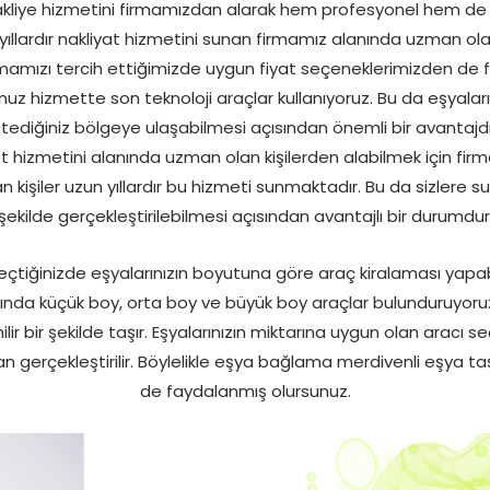
kliye hizmetini firmamızdan alarak hem profesyonel hem de
yıllardır nakliyat hizmetini sunan firmamız alanında uzman olan k
firmamızı tercih ettiğimizde uygun fiyat seçeneklerimizden de fa
 hizmette son teknoloji araçlar kullanıyoruz. Bu da eşyalarını
stediğiniz bölgeye ulaşabilmesi açısından önemli bir avantajdı
hizmetini alanında uzman olan kişilerden alabilmek için firmam
 kişiler uzun yıllardır bu hizmeti sunmaktadır. Bu da sizlere s
şekilde gerçekleştirilebilmesi açısından avantajlı bir durumdur
geçtiğinizde eşyalarınızın boyutuna göre araç kiralaması yapabi
nda küçük boy, orta boy ve büyük boy araçlar bulunduruyoruz.
lir bir şekilde taşır. Eşyalarınızın miktarına uygun olan aracı 
an gerçekleştirilir. Böylelikle eşya bağlama merdivenli eşya t
de faydalanmış olursunuz.