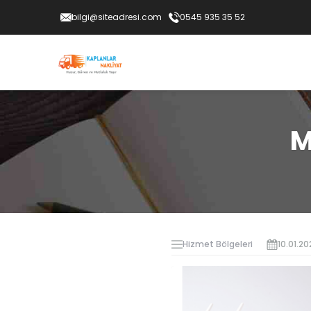
bilgi@siteadresi.com
0545 935 35 52
M
Hizmet Bölgeleri
10.01.20