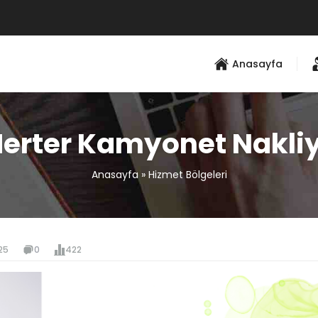
Anasayfa
erter Kamyonet Nakli
Anasayfa
»
Hizmet Bölgeleri
25
0
422