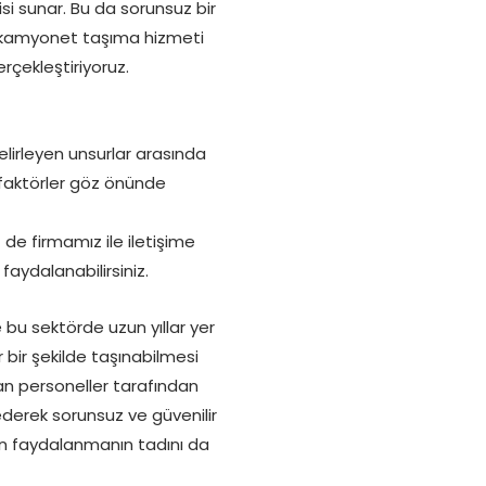
si sunar. Bu da sorunsuz bir
er kamyonet taşıma hizmeti
rçekleştiriyoruz.
elirleyen unsurlar arasında
u faktörler göz önünde
de firmamız ile iletişime
aydalanabilirsiniz.
 bu sektörde uzun yıllar yer
r bir şekilde taşınabilmesi
an personeller tarafından
ederek sorunsuz ve güvenilir
an faydalanmanın tadını da