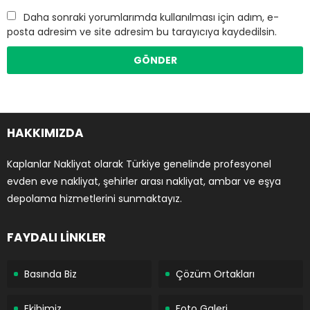
Daha sonraki yorumlarımda kullanılması için adım, e-
posta adresim ve site adresim bu tarayıcıya kaydedilsin.
HAKKIMIZDA
Kaplanlar Nakliyat olarak Türkiye genelinde profesyonel
evden eve nakliyat, şehirler arası nakliyat, ambar ve eşya
depolama hizmetlerini sunmaktayız.
FAYDALI LİNKLER
Basında Biz
Çözüm Ortakları
Ekibimiz
Foto Galeri