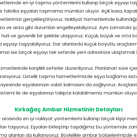
lerinde en iyi taşıma yöntemlerini kullanıp birçok eşyayı taşıya
ve fabrika eşyaları taşımamız mümkün oluyor. Açık kasa, kapal
etlerimizi gerçekleştiriyoruz. Nakliyat hizmetlerinde kullandığ
kaza ve arıza gibi durumları engelleyebiliyoruz. Aynı zamanda 
hızlı ve güvenilir bir şekilde ulaşıyoruz. Küçük, büyük ve orta
 eşyayı taşıyabiliyoruz. Dar alanlarda küçük boyutlu araçlarımı
mızı ise birçok eşyayı tek seferde yeni adresinize ulaştırmak i
metlerinde karşılıklı seferler düzenliyoruz. Planlanan süre iç
anıyoruz. Üstelik taşıma hizmetlerimizde eşya bağlama siste
 sayesinde eşyalarınızın sabit kalmasını da sağlıyoruz. Araçları
sistemi ile de eşyalarınızı takipte kalabilmemiz mümkün oluyor
Kırkağaç Ambar Hizmetinin Detayları
arasında en iyi nakliyat yöntemlerini kullanıp birçok kişiyi me
arı taşıyoruz. Eşyaları birleştirip taşıdığımız bu yöntemde z
ma alanları da kullanıyoruz. Böylelikle ambar bölgelerimizde