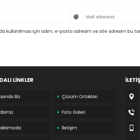
 kullanılması için adım, e-posta adresim ve site adresim bu tar
DALI LİNKLER
İLETİ
asında Biz
Çözüm Ortakları
kibimiz
Foto Galeri
akkımızda
İletişim