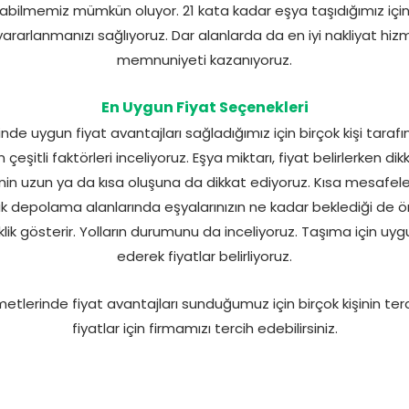
bilmemiz mümkün oluyor. 21 kata kadar eşya taşıdığımız için 
rarlanmanızı sağlıyoruz. Dar alanlarda da en iyi nakliyat hiz
memnuniyeti kazanıyoruz.
En Uygun Fiyat Seçenekleri
e uygun fiyat avantajları sağladığımız için birçok kişi tarafı
en çeşitli faktörleri inceliyoruz. Eşya miktarı, fiyat belirlerken d
nin uzun ya da kısa oluşuna da dikkat ediyoruz. Kısa mesafel
ük depolama alanlarında eşyalarınızın ne kadar beklediği de ö
iklik gösterir. Yolların durumunu da inceliyoruz. Taşıma için u
ederek fiyatlar belirliyoruz.
lerinde fiyat avantajları sunduğumuz için birçok kişinin tercih
fiyatlar için firmamızı tercih edebilirsiniz.