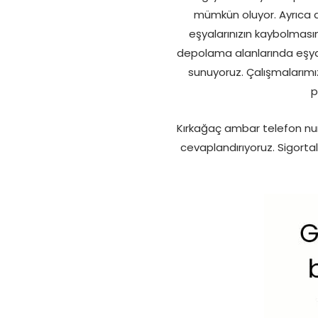
mümkün oluyor. Ayrıca d
eşyalarınızın kaybolması
depolama alanlarında eşyal
sunuyoruz. Çalışmalarımız
p
Kırkağaç ambar telefon num
cevaplandırıyoruz. Sigorta