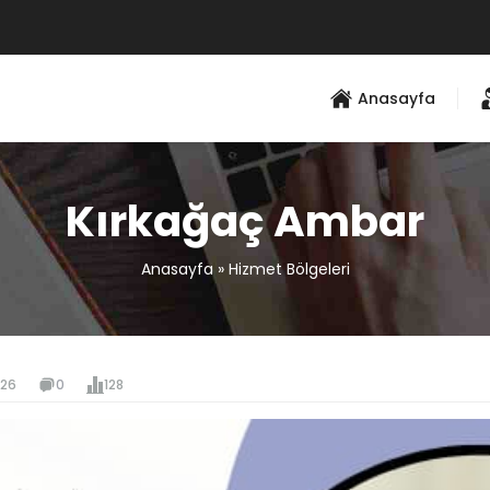
Anasayfa
Kırkağaç Ambar
Anasayfa
»
Hizmet Bölgeleri
026
0
128