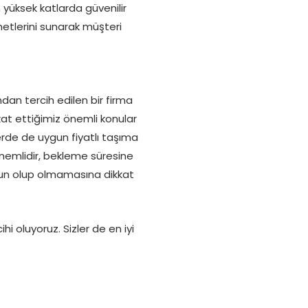
yüksek katlarda güvenilir
metlerini sunarak müşteri
ndan tercih edilen bir firma
ikkat ettiğimiz önemli konular
erde de uygun fiyatlı taşıma
nemlidir, bekleme süresine
ygun olup olmamasına dikkat
i oluyoruz. Sizler de en iyi