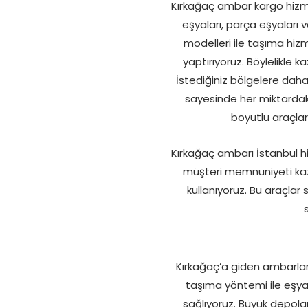
Kırkağaç ambar kargo hizmet
eşyaları, parça eşyaları 
modelleri ile taşıma hizm
yaptırıyoruz. Böylelikle 
İstediğiniz bölgelere daha 
sayesinde her miktardaki
boyutlu araçları
Kırkağaç ambarı İstanbul hiz
müşteri memnuniyeti kaz
kullanıyoruz. Bu araçlar
Kırkağaç’a giden ambarlar 
taşıma yöntemi ile eşyal
sağlıyoruz. Büyük depola