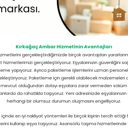
Kırkağaç Ambar Hizmetinin Avantajları
izmetlerini gerçekleştirdiğimizde birçok avantajdan yararlanm
yat hizmetlerimizi gerçekleştiriyoruz. Eşyalarınızın güvenliğini sağ
leme yapıyoruz. Ayrıca paketleme işlemlerini uzman personell
rçekleştiriyoruz. Paketleme için gerekli olabilecek malzemeleri
mevcut olduğundan dolayı eşyalara zarar vermeden söküm v
lanlarda da rahatlıkla taşıyoruz. Yeni adresinizde eşyalarınızı
herhangi bir olumsuz durumun oluşmasını engelliyoruz.
çinde en iyi nakliyat yöntemleri ile birçok kişinin tercih ettiğ
ini kullanıp eşya taşıyoruz. Asansörlü taşıma hizmetlerinde b