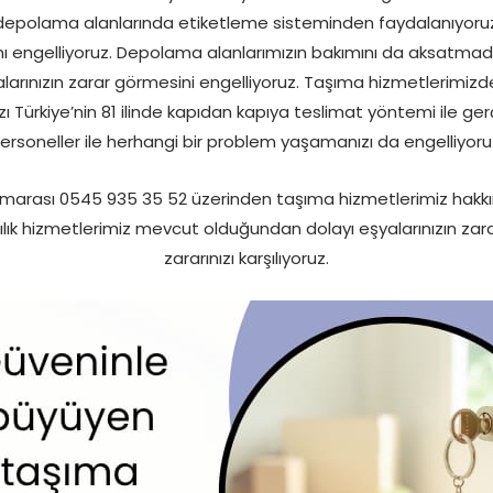
epolama alanlarında etiketleme sisteminden faydalanıyoruz,
nı engelliyoruz. Depolama alanlarımızın bakımını da aksatmadan
arınızın zarar görmesini engelliyoruz. Taşıma hizmetlerimiz
ı Türkiye’nin 81 ilinde kapıdan kapıya teslimat yöntemi ile ger
ersoneller ile herhangi bir problem yaşamanızı da engelliyoru
arası 0545 935 35 52 üzerinden taşıma hizmetlerimiz hakkın
lılık hizmetlerimiz mevcut olduğundan dolayı eşyalarınızın za
zararınızı karşılıyoruz.