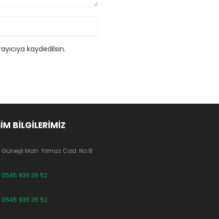
ayıcıya kaydedilsin.
ŞİM BİLGİLERİMİZ
Güneşli Mah. Yılmaz Cad. No:8
0545 935 35 52
0545 935 35 52