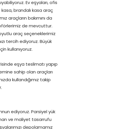
biliyoruz. Ev eşyaları, ofis
ı kasa, brandalı kasa araç
ımız araçların bakımını da
şoförlerimiz de mevcuttur.
 boyutlu araç seçeneklerimiz
zı tercih ediyoruz. Büyük
çin kullanıyoruz.
erisinde eşya teslimatı yapıp
mine sahip olan araçları
mızda kullandığımız takip
.
mnun ediyoruz. Parsiyel yük
aman ve maliyet tasarrufu
 eşyalarımızı depolamamız