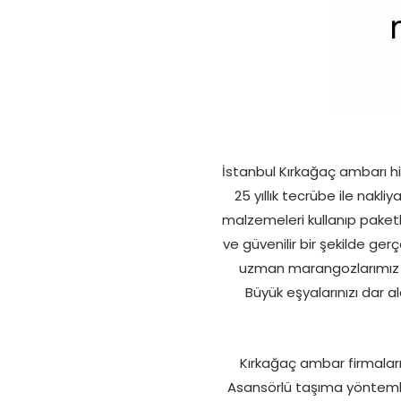
İstanbul Kırkağaç ambarı h
25 yıllık tecrübe ile nakli
malzemeleri kullanıp paket
ve güvenilir bir şekilde ge
uzman marangozlarımız 
Büyük eşyalarınızı dar a
Kırkağaç ambar firmaları i
Asansörlü taşıma yöntemler