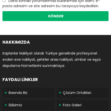
Daha sonraki yorumlarımda kullanılması için adım, e-
posta adresim ve site adresim bu tarayıcıya kaydedilsin.
HAKKIMIZDA
Kaplanlar Nakliyat olarak Türkiye genelinde profesyonel
evden eve nakliyat, şehirler arası nakliyat, ambar ve eşya
depolama hizmetlerini sunmaktayız.
FAYDALI LİNKLER
Basında Biz
Çözüm Ortakları
Ekibimiz
Foto Galeri