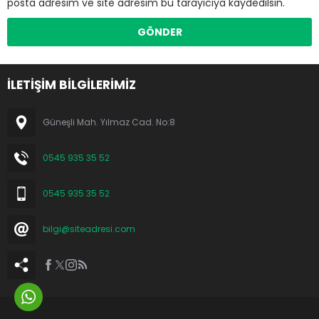
posta adresim ve site adresim bu tarayıcıya kaydedilsin.
İLETİŞİM BİLGİLERİMİZ
Güneşli Mah. Yılmaz Cad. No:8
0545 935 35 52
0545 935 35 52
bilgi@siteadresi.com