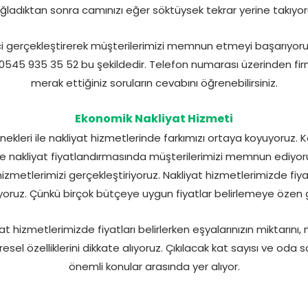
ğladıktan sonra camınızı eğer söktüysek tekrar yerine takıyor
eci gerçekleştirerek müşterilerimizi memnun etmeyi başarıyoru
0545 935 35 52 bu şekildedir. Telefon numarası üzerinden fir
merak ettiğiniz soruların cevabını öğrenebilirsiniz.
Ekonomik Nakliyat Hizmeti
kleri ile nakliyat hizmetlerinde farkımızı ortaya koyuyoruz. K
e nakliyat fiyatlandırmasında müşterilerimizi memnun ediyor
hizmetlerimizi gerçekleştiriyoruz. Nakliyat hizmetlerimizde fiy
ıyoruz. Çünkü birçok bütçeye uygun fiyatlar belirlemeye özen 
iyat hizmetlerimizde fiyatları belirlerken eşyalarınızın miktarın
esel özelliklerini dikkate alıyoruz. Çıkılacak kat sayısı ve oda 
önemli konular arasında yer alıyor.