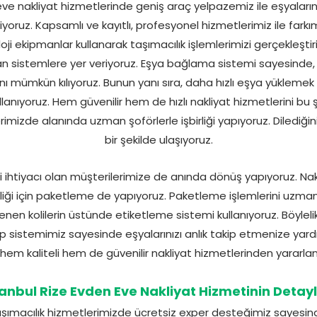
ve nakliyat hizmetlerinde geniş araç yelpazemiz ile eşyalarınızı
yoruz. Kapsamlı ve kayıtlı, profesyonel hizmetlerimiz ile farkı
oji ekipmanlar kullanarak taşımacılık işlemlerimizi gerçekleştiri
ran sistemlere yer veriyoruz. Eşya bağlama sistemi sayesinde
nı mümkün kılıyoruz. Bunun yanı sıra, daha hızlı eşya yüklemek 
lanıyoruz. Hem güvenilir hem de hızlı nakliyat hizmetlerini bu ş
rimizde alanında uzman şoförlerle işbirliği yapıyoruz. Dilediğini
bir şekilde ulaşıyoruz.
ci ihtiyacı olan müşterilerimize de anında dönüş yapıyoruz. Na
liği için paketleme de yapıyoruz. Paketleme işlemlerini uzman
enen kolilerin üstünde etiketleme sistemi kullanıyoruz. Böylel
ip sistemimiz sayesinde eşyalarınızı anlık takip etmenize yardı
 hem kaliteli hem de güvenilir nakliyat hizmetlerinden yararla
tanbul Rize Evden Eve Nakliyat Hizmetinin Detayl
şımacılık hizmetlerimizde ücretsiz exper desteğimiz sayesind