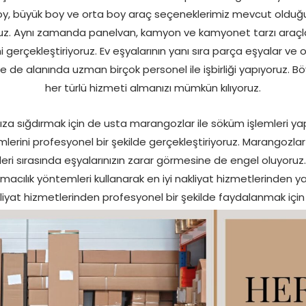
oy, büyük boy ve orta boy araç seçeneklerimiz mevcut olduğu 
uz. Aynı zamanda panelvan, kamyon ve kamyonet tarzı araçlar
gerçekleştiriyoruz. Ev eşyalarının yanı sıra parça eşyalar ve o
e de alanında uzman birçok personel ile işbirliği yapıyoruz. Bö
her türlü hizmeti almanızı mümkün kılıyoruz.
mıza sığdırmak için de usta marangozlar ile söküm işlemleri ya
lerini profesyonel bir şekilde gerçekleştiriyoruz. Marangozlar il
ri sırasında eşyalarınızın zarar görmesine de engel oluyoruz.
ımacılık yöntemleri kullanarak en iyi nakliyat hizmetlerinden y
akliyat hizmetlerinden profesyonel bir şekilde faydalanmak içi