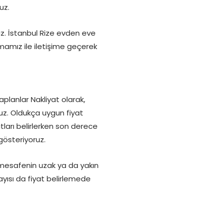
uz.
z. İstanbul Rize evden eve
mamız ile iletişime geçerek
aplanlar Nakliyat olarak,
uz. Oldukça uygun fiyat
atları belirlerken son derece
gösteriyoruz.
ı, mesafenin uzak ya da yakın
sayısı da fiyat belirlemede