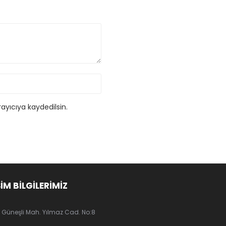
ayıcıya kaydedilsin.
ŞİM BİLGİLERİMİZ
Güneşli Mah. Yılmaz Cad. No:8