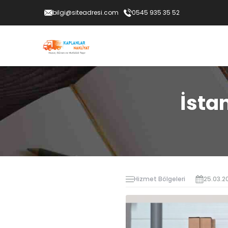
bilgi@siteadresi.com
0545 935 35 52
İsta
Hizmet Bölgeleri
25.03.2