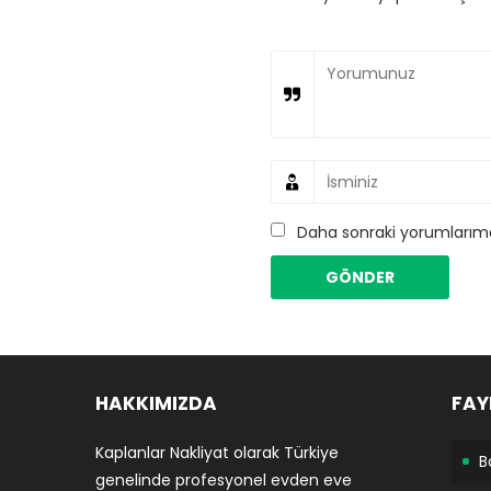
Daha sonraki yorumlarımda
HAKKIMIZDA
FAY
Kaplanlar Nakliyat olarak Türkiye
B
genelinde profesyonel evden eve