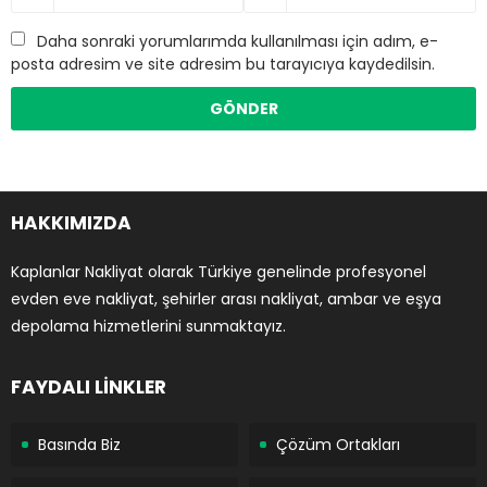
Daha sonraki yorumlarımda kullanılması için adım, e-
posta adresim ve site adresim bu tarayıcıya kaydedilsin.
HAKKIMIZDA
Kaplanlar Nakliyat olarak Türkiye genelinde profesyonel
evden eve nakliyat, şehirler arası nakliyat, ambar ve eşya
depolama hizmetlerini sunmaktayız.
FAYDALI LİNKLER
Basında Biz
Çözüm Ortakları