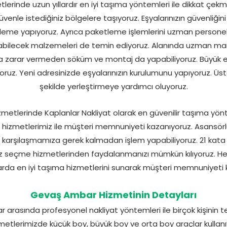
rinde uzun yıllardır en iyi taşıma yöntemleri ile dikkat çekme
venle istediğiniz bölgelere taşıyoruz. Eşyalarınızın güvenliğini
eme yapıyoruz. Ayrıca paketleme işlemlerini uzman personelle
 olabilecek malzemeleri de temin ediyoruz. Alanında uzman 
 zarar vermeden söküm ve montaj da yapabiliyoruz. Büyük eş
oruz. Yeni adresinizde eşyalarınızın kurulumunu yapıyoruz. Üstel
şekilde yerleştirmeye yardımcı oluyoruz.
etlerinde Kaplanlar Nakliyat olarak en güvenilir taşıma yönte
a hizmetlerimiz ile müşteri memnuniyeti kazanıyoruz. Asansörl
le karşılaşmamıza gerek kalmadan işlem yapabiliyoruz. 21 kata 
uz seçme hizmetlerinden faydalanmanızı mümkün kılıyoruz. H
arda en iyi taşıma hizmetlerini sunarak müşteri memnuniyeti 
Gevaş Ambar Hizmetinin Detayları
arasında profesyonel nakliyat yöntemleri ile birçok kişinin te
etlerimizde küçük boy, büyük boy ve orta boy araçlar kullanıy