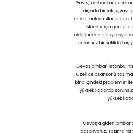
Gevaş ambar kargo hizmetle
dışında birçok eşyayı gü
malzemeleri kullanıp paketl
işlemler için gerekli
olduğundan dolayı eşyalara
sorunsuz bir şekilde taşıy
Gevaş ambarı İstanbul hizm
Özellikle asansörlü taşım
bina içindeki problemler i
yüksek katlarda soruns
yüksek katl
Gevaş’a giden ambarlar 
başarıyoruz. Taşıma hizm