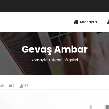
Anasayfa
Gevaş Ambar
Anasayfa
»
Hizmet Bölgeleri
026
0
167