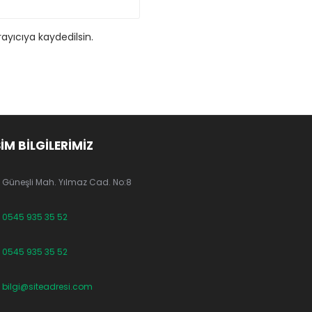
ayıcıya kaydedilsin.
ŞİM BİLGİLERİMİZ
Güneşli Mah. Yılmaz Cad. No:8
0545 935 35 52
0545 935 35 52
bilgi@siteadresi.com