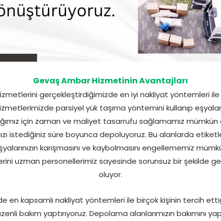
Gevaş Ambar Hizmetinin Avantajları
etlerini gerçekleştirdiğimizde en iyi nakliyat yöntemleri ile bi
hizmetlerimizde parsiyel yük taşıma yöntemini kullanıp eşyal
aşıdığımız için zaman ve maliyet tasarrufu sağlamamız mümkün
nızı istediğiniz süre boyunca depoluyoruz. Bu alanlarda etik
eşyalarınızın karışmasını ve kaybolmasını engellememiz mümkü
lerini uzman personellerimiz sayesinde sorunsuz bir şekilde
oluyor.
e en kapsamlı nakliyat yöntemleri ile birçok kişinin tercih etti
nli bakım yaptırıyoruz. Depolama alanlarımızın bakımını yapt