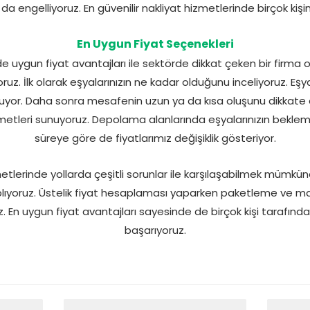
a engelliyoruz. En güvenilir nakliyat hizmetlerinde birçok kişini
En Uygun Fiyat Seçenekleri
ygun fiyat avantajları ile sektörde dikkat çeken bir firma olu
oruz. İlk olarak eşyalarınızın ne kadar olduğunu inceliyoruz. Eş
luyor. Daha sonra mesafenin uzun ya da kısa oluşunu dikkate 
metleri sunuyoruz. Depolama alanlarında eşyalarınızın bekleme
süreye göre de fiyatlarımız değişiklik gösteriyor.
erinde yollarda çeşitli sorunlar ile karşılaşabilmek mümkündür
saplıyoruz. Üstelik fiyat hesaplaması yaparken paketleme ve m
En uygun fiyat avantajları sayesinde de birçok kişi tarafında
başarıyoruz.