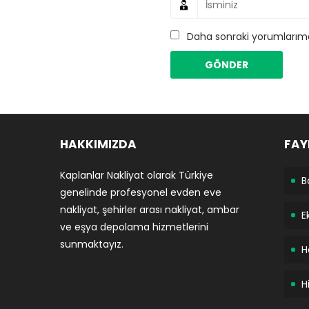
Daha sonraki yorumlarımda
HAKKIMIZDA
FAY
Kaplanlar Nakliyat olarak Türkiye
B
genelinde profesyonel evden eve
nakliyat, şehirler arası nakliyat, ambar
E
ve eşya depolama hizmetlerini
sunmaktayız.
H
H