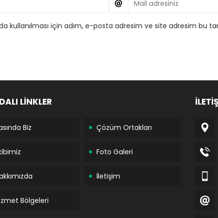
 kullanılması için adım, e-posta adresim ve site adresim bu tar
DALI LİNKLER
İLETİ
asında Biz
Çözüm Ortakları
kibimiz
Foto Galeri
akkımızda
İletişim
izmet Bölgeleri