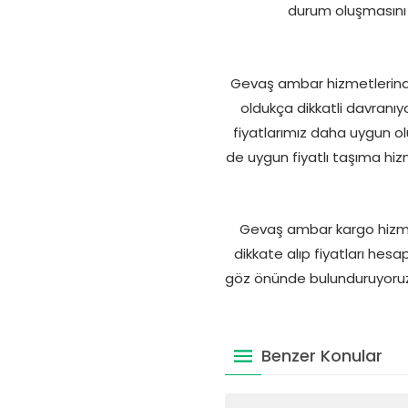
durum oluşmasını d
Gevaş ambar hizmetlerinde u
oldukça dikkatli davranıy
fiyatlarımız daha uygun o
de uygun fiyatlı taşıma hiz
Gevaş ambar kargo hizmetl
dikkate alıp fiyatları he
göz önünde bulunduruyoruz. 
Benzer Konular