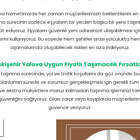
ma hizmetimizde her zaman müşterilerimizin beklentilerini en iy
ma sürecinin sadece eşyaların bir yerden başka bir yere taşı
kkat ediyoruz. Eşyaların güvenle yeni adresinize ulaşabilmesi iç
erini kullanıyoruz. Bu sayede hem şehirler arası yolculukta 
aşamalarında oluşabilecek riskleri en aza indiriyoruz.
skişehir Yalova Uygun Fiyatlı Taşımacılık Fırsatla
a taşınma sürecinde, yol ve trafik koşullarını da göz önünde
 planlanan sürede ve sorunsuz gerçekleşmesi için gerekli tüm 
ekstra maliyetlere maruz kalmadan taşınma işleminizi tama
 güvenliğini sağlıyoruz. Olası zarar veya kayıplarda müşterileri
güvence veriyoruz.