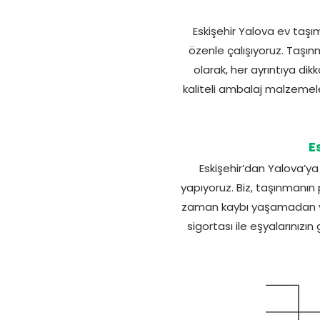
Eskişehir Yalova ev taşı
özenle çalışıyoruz. Taşın
olarak, her ayrıntıya di
kaliteli ambalaj malzemel
E
Eskişehir’dan Yalova’y
yapıyoruz. Biz, taşınmanın
zaman kaybı yaşamadan ve 
sigortası ile eşyalarınızın