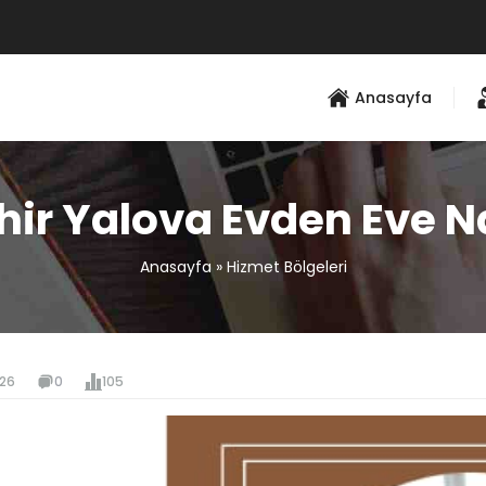
Anasayfa
hir Yalova Evden Eve N
Anasayfa
»
Hizmet Bölgeleri
026
0
105