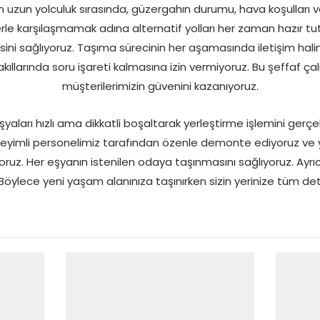
 uzun yolculuk sırasında, güzergahın durumu, hava koşulları ve 
lerle karşılaşmamak adına alternatif yolları her zaman hazır tu
ni sağlıyoruz. Taşıma sürecinin her aşamasında iletişim halin
a akıllarında soru işareti kalmasına izin vermiyoruz. Bu şeffaf ç
müşterilerimizin güvenini kazanıyoruz.
yaları hızlı ama dikkatli boşaltarak yerleştirme işlemini gerçek
eyimli personelimiz tarafından özenle demonte ediyoruz ve ye
ruz. Her eşyanın istenilen odaya taşınmasını sağlıyoruz. Ayrı
. Böylece yeni yaşam alanınıza taşınırken sizin yerinize tüm de