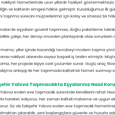
nakliyat hizmetlerinde uzun yıllardır faaliyet göstermekteyiz. 
rliğin ve kalitenin simgesi hâline gelmiştir. Kurulduğumuz ilk 
ni taşınma sürecini müşterilerimiz için kolay ve stressiz bir h
irmaları ile eşyaların güvenli taşınması, doğru paketleme tekn
zlikle çalışır, her detayı önceden planlayarak olası sorunların
 firmamız, yıllar içinde kazandığı tecrübeyi modern taşıma yönt
 arası nakliyat alanında sayısız başarılı iş teslim etmiştir. M
bimiz, her projede kişiye özel çözümler sunar. Güçlü araç filos
 çalışma anlayışı ile her taşınmada kaliteli bir hizmet sunmayı 
şehir Yalova Taşımacılıkta Eşyalarınız Nasıl Kor
r Yalova evden eve taşımacılık sürecinde kendilerini rahat hiss
uyla hareket ediyoruz. Her zaman kaliteli malzeme ve uygun e
yoruz. Siz de Eskişehir Yalova evden eve taşımacılık hizmeti
olmaktan çıkarabilir, yeni başlangıçlara güvenle ve huzurla adım