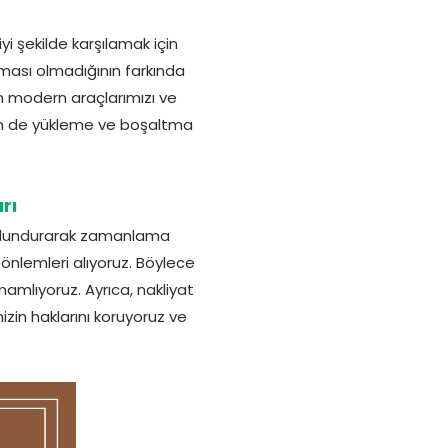
i şekilde karşılamak için
nması olmadığının farkında
in modern araçlarımızı ve
hem de yükleme ve boşaltma
rı
 bulundurarak zamanlama
önlemleri alıyoruz. Böylece
mlıyoruz. Ayrıca, nakliyat
mizin haklarını koruyoruz ve