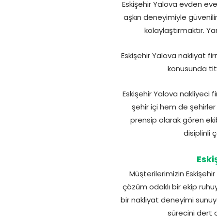
Eskişehir Yalova evden eve 
aşkın deneyimiyle güvenili
kolaylaştırmaktır. Ya
Eskişehir Yalova nakliyat f
konusunda titi
Eskişehir Yalova nakliyeci
şehir içi hem de şehirler
prensip olarak gören eki
disiplinli
Eski
Müşterilerimizin Eskişehi
çözüm odaklı bir ekip ruh
bir nakliyat deneyimi sunu
sürecini dert 