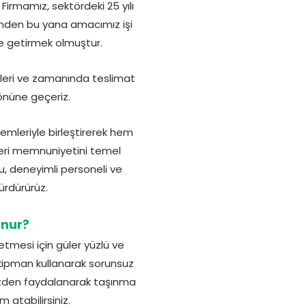
Firmamız, sektördeki 25 yılı
günden bu yana amacımız işi
âle getirmek olmuştur.
ikleri ve zamanında teslimat
 önüne geçeriz.
emleriyle birleştirerek hem
üşteri memnuniyetini temel
u, deneyimli personeli ve
sürdürürüz.
unur?
etmesi için güler yüzlü ve
kipman kullanarak sorunsuz
mizden faydalanarak taşınma
 atabilirsiniz.