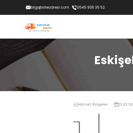
bilgi@siteadresi.com
0545 935 35 52
Eskişe
Hizmet Bölgeleri
21.03.2