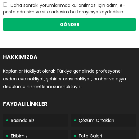
Daha sonraki yorumlarımda kullanılması için adım, e-
posta adresim ve site adresim bu tarayıcıya kaydedilsin.
HAKKIMIZDA
Kaplanlar Nakliyat olarak Türkiye genelinde profesyonel
evden eve nakliyat, şehirler arası nakliyat, ambar ve eşya
depolama hizmetlerini sunmaktayız.
FAYDALI LİNKLER
Basında Biz
Çözüm Ortakları
Ekibimiz
Foto Galeri