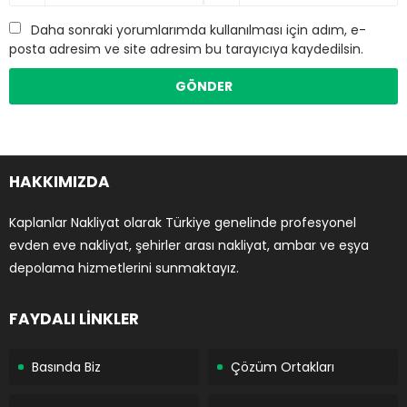
Daha sonraki yorumlarımda kullanılması için adım, e-
posta adresim ve site adresim bu tarayıcıya kaydedilsin.
HAKKIMIZDA
Kaplanlar Nakliyat olarak Türkiye genelinde profesyonel
evden eve nakliyat, şehirler arası nakliyat, ambar ve eşya
depolama hizmetlerini sunmaktayız.
FAYDALI LİNKLER
Basında Biz
Çözüm Ortakları