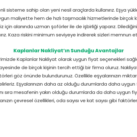
i sisteme sahip olan yeni nesil araçlarda kullanırız. Eşya yük
gun maliyette hem de hızlı taşımacılık hizmetlerinde birçok kişi
z için alanında uzman şoförler ile de işbirliği yaparız. Dilediğini
şırız. Kaza riskini minimum seviyeye indirerek sizleri memnun e
Kaplanlar Nakliyat’ın Sunduğu Avantajlar
mizde Kaplanlar Nakliyat olarak uygun fiyat seçenekleri sağla
yesinde de birçok kişinin tercih ettiği bir firma oluruz. Nakliya
aktörleri göz önünde bulundurunuz. Özellikle eşyalarınızın mikt
belirleriz. Eşyalarınızın daha az olduğu durumlarda daha uygun f
anı sıra mesafenin yakın olduğu durumlarda da daha uygun fiya
nanızın çevresel özellikleri, oda sayısı ve kat sayısı gibi faktörl