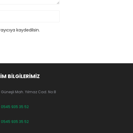
ayıcıya kaydedilsin.
ŞİM BİLGİLERİMİZ
Güneşli Mah. Yılmaz Cad. No:8
0545 935 35 52
0545 935 35 52