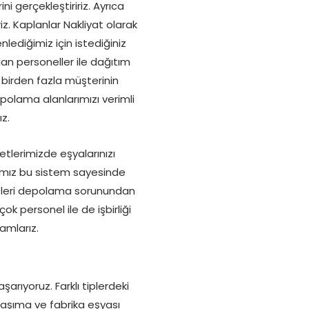
i gerçekleştiririz. Ayrıca
iz. Kaplanlar Nakliyat olarak
nlediğimiz için istediğiniz
lan personeller ile dağıtım
 birden fazla müşterinin
epolama alanlarımızı verimli
z.
etlerimizde eşyalarınızı
ımız bu sistem sayesinde
 sizleri depolama sorunundan
ok personel ile de işbirliği
amlarız.
arıyoruz. Farklı tiplerdeki
taşıma ve fabrika eşyası