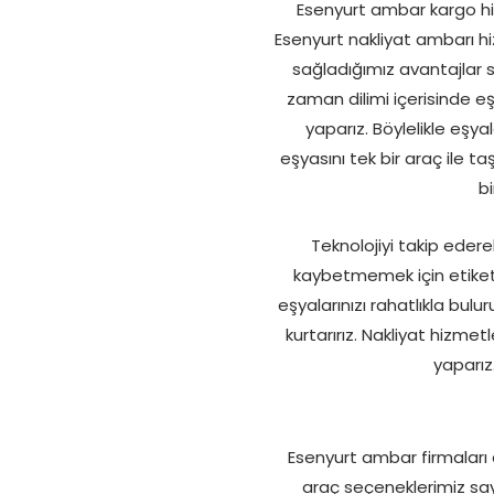
Esenyurt ambar kargo hizm
Esenyurt nakliyat ambarı hiz
sağladığımız avantajlar sa
zaman dilimi içerisinde eş
yaparız. Böylelikle eşy
eşyasını tek bir araç ile t
bi
Teknolojiyi takip edere
kaybetmemek için etiket
eşyalarınızı rahatlıkla bulu
kurtarırız. Nakliyat hizmet
yaparız
Esenyurt ambar firmaları a
araç seçeneklerimiz say