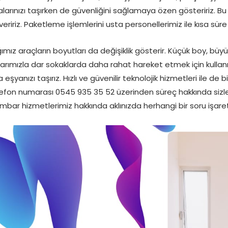
alarınızı taşırken de güvenliğini sağlamaya özen gösteririz. B
eririz. Paketleme işlemlerini usta personellerimiz ile kısa süre i
ımız araçların boyutları da değişiklik gösterir. Küçük boy, büy
çlarımızla dar sokaklarda daha rahat hareket etmek için kullanı
yanızı taşırız. Hızlı ve güvenilir teknolojik hizmetleri ile de bir
fon numarası 0545 935 35 52 üzerinden süreç hakkında sizleri
e ambar hizmetlerimiz hakkında aklınızda herhangi bir soru işar