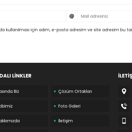
 kullanılması için adım, e-posta adresim ve site adresim bu tar
DALI LİNKLER
İLETİ
asında Biz
Çözüm Ortakları
kibimiz
Foto Galeri
akkımızda
İletişim