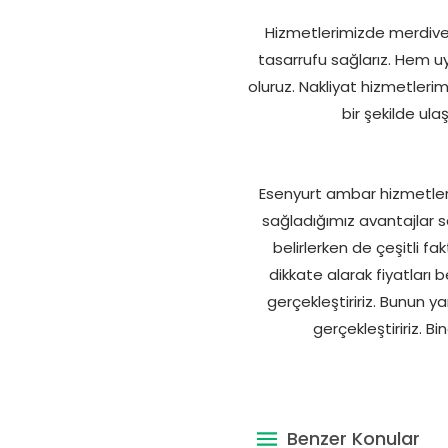
Hizmetlerimizde merdivenl
tasarrufu sağlarız. Hem uy
oluruz. Nakliyat hizmetlerimi
bir şekilde ula
Esenyurt ambar hizmetleri
sağladığımız avantajlar sa
belirlerken de çeşitli f
dikkate alarak fiyatları 
gerçekleştiririz. Bunun y
gerçekleştiririz. Bi
Benzer Konular