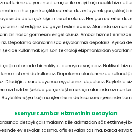
etlerimizde yeni nesil araçlar ile en iyi taşımacılık hizmetlerin
metimizi her gün karşılıklı seferler düzenleyerek gerçekleştirir
yesinde de birçok kişinin tercihi oluruz. Her gün seferler düze
yalarınızı istediğiniz bölgeye teslim ederiz. Alanında uzman o
alarınızın hasar görmesini engel oluruz. Ambar hizmetlerimizde
aşırız. Depolama alanlarımızda eşyalarımızı depolarız. Ayrıca d
r şekilde kullanmak için son teknoloji ekipmanlardan yararlanırı
k çağın ötesinde bir nakliyat deneyimi yaşatırız. Nakliyat hizm
leme sistemi de kullanırız. Depolama alanlarımızda kullandığ
ruz. Dilediğiniz süre boyunca eşyalarınızı depolarız. Böylelikle
lerimizi hızlı bir şekilde gerçekleştirmek için alanında uzman birç
. Böylelikle eşya taşıma işlemlerini de kısa süre içerisinde tam
Esenyurt Ambar Hizmetinin Detayları
rasında detaylı çalışmalarımız ile adımızdan söz ettirmeyi baş
esinde ev eşyaları taşıma, ofis eşyaları taşıma, parça eşya 