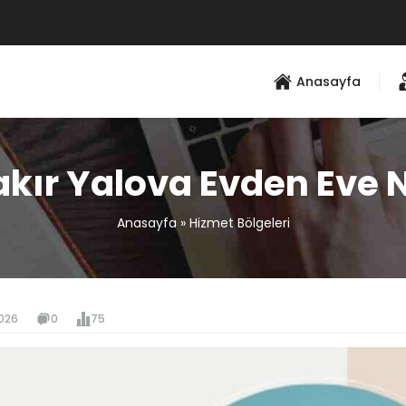
Anasayfa
kır Yalova Evden Eve 
Anasayfa
»
Hizmet Bölgeleri
026
0
75