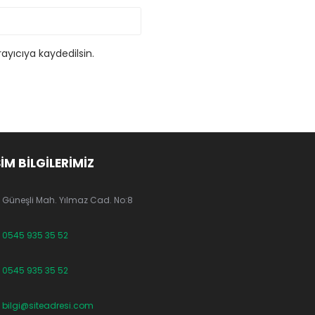
ayıcıya kaydedilsin.
ŞİM BİLGİLERİMİZ
Güneşli Mah. Yılmaz Cad. No:8
0545 935 35 52
0545 935 35 52
bilgi@siteadresi.com