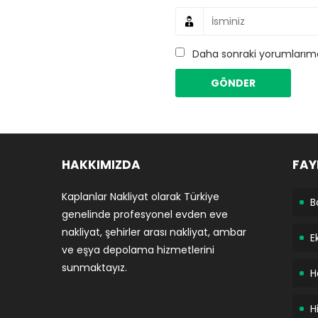
Daha sonraki yorumlarımda
HAKKIMIZDA
FAY
Kaplanlar Nakliyat olarak Türkiye
B
genelinde profesyonel evden eve
nakliyat, şehirler arası nakliyat, ambar
E
ve eşya depolama hizmetlerini
sunmaktayız.
H
H