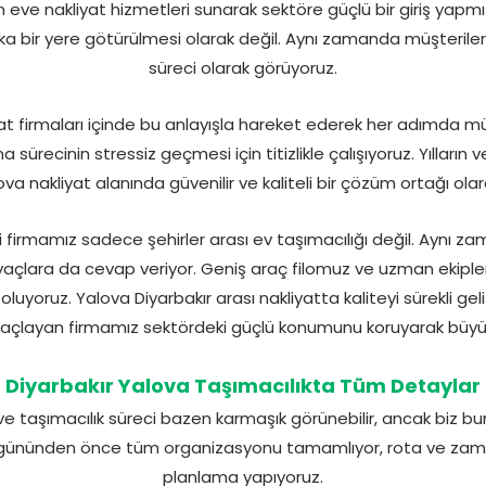
eve nakliyat hizmetleri sunarak sektöre güçlü bir giriş yapmı
şka bir yere götürülmesi olarak değil. Aynı zamanda müşterile
süreci olarak görüyoruz.
yat firmaları içinde bu anlayışla hareket ederek her adımda 
sürecinin stressiz geçmesi için titizlikle çalışıyoruz. Yılları
ova nakliyat alanında güvenilir ve kaliteli bir çözüm ortağı olar
i firmamız sadece şehirler arası ev taşımacılığı değil. Aynı za
tiyaçlara da cevap veriyor. Geniş araç filomuz ve uzman ekiple
uyoruz. Yalova Diyarbakır arası nakliyatta kaliteyi sürekli gel
amaçlayan firmamız sektördeki güçlü konumunu koruyarak bü
Diyarbakır Yalova Taşımacılıkta Tüm Detaylar
e taşımacılık süreci bazen karmaşık görünebilir, ancak biz bunu
 gününden önce tüm organizasyonu tamamlıyor, rota ve zama
planlama yapıyoruz.