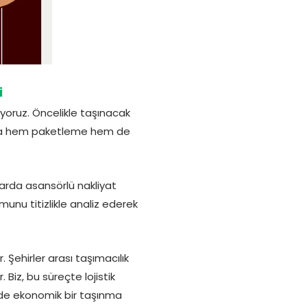
i
iyoruz. Öncelikle taşınacak
varsa hem paketleme hem de
alarda asansörlü nakliyat
munu titizlikle analiz ederek
 Şehirler arası taşımacılık
 Biz, bu süreçte lojistik
 de ekonomik bir taşınma