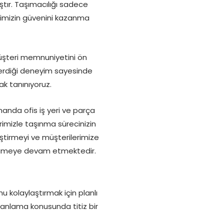
ştır. Taşımacılığı sadece
rimizin güvenini kazanma
müşteri memnuniyetini ön
n verdiği deneyim sayesinde
ak tanınıyoruz.
manda ofis iş yeri ve parça
rimizle taşınma sürecinizin
iştirmeyi ve müşterilerimize
yümeye devam etmektedir.
 kolaylaştırmak için planlı
nlama konusunda titiz bir