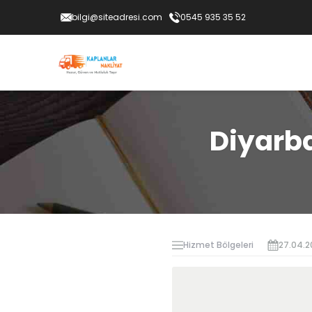
bilgi@siteadresi.com
0545 935 35 52
Diyarba
Hizmet Bölgeleri
27.04.2