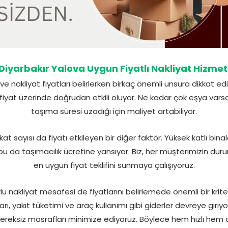
Diyarbakır Yalova Uygun Fiyatlı Nakliyat Hizmet
e nakliyat fiyatları belirlerken birkaç önemli unsura dikkat ed
ği fiyat üzerinde doğrudan etkili oluyor. Ne kadar çok eşya 
taşıma süresi uzadığı için maliyet artabiliyor.
t sayısı da fiyatı etkileyen bir diğer faktör. Yüksek katlı bin
u da taşımacılık ücretine yansıyor. Biz, her müşterimizin duru
en uygun fiyat teklifini sunmaya çalışıyoruz.
ü nakliyat mesafesi de fiyatlarını belirlemede önemli bir kriter.
, yakıt tüketimi ve araç kullanımı gibi giderler devreye giriyor.
gereksiz masrafları minimize ediyoruz. Böylece hem hızlı hem