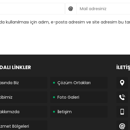
 kullanılması için adım, e-posta adresim ve site adresim bu tar
DALI LİNKLER
İLETİ
asında Biz
Çözüm Ortakları
kibimiz
Foto Galeri
akkımızda
İletişim
izmet Bölgeleri