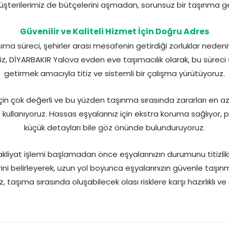
üşterilerimiz de bütçelerini aşmadan, sorunsuz bir taşınma ger
Güvenilir ve Kaliteli Hizmet İçin Doğru Adres
ıma süreci, şehirler arası mesafenin getirdiği zorluklar neden
Biz, DİYARBAKIR Yalova evden eve taşımacılık olarak, bu süreci 
getirmek amacıyla titiz ve sistemli bir çalışma yürütüyoruz.
m için çok değerli ve bu yüzden taşınma sırasında zararları en a
kullanıyoruz. Hassas eşyalarınız için ekstra koruma sağlıyo
küçük detayları bile göz önünde bulunduruyoruz.
nakliyat işlemi başlamadan önce eşyalarınızın durumunu titizlikl
ni belirleyerek, uzun yol boyunca eşyalarınızın güvenle taşınm
, taşıma sırasında oluşabilecek olası risklere karşı hazırlıklı ve 