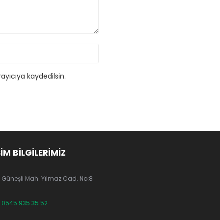
ayıcıya kaydedilsin.
ŞİM BİLGİLERİMİZ
Güneşli Mah. Yılmaz Cad. No:8
0545 935 35 52