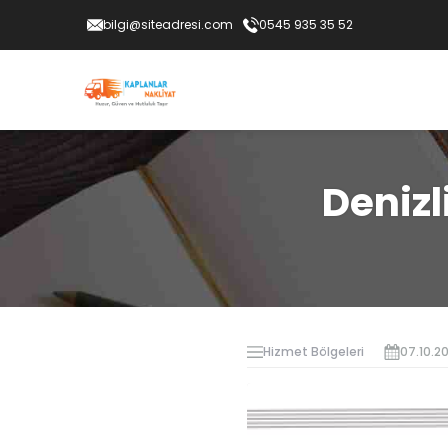
bilgi@siteadresi.com
0545 935 35 52
Denizl
Hizmet Bölgeleri
07.10.2