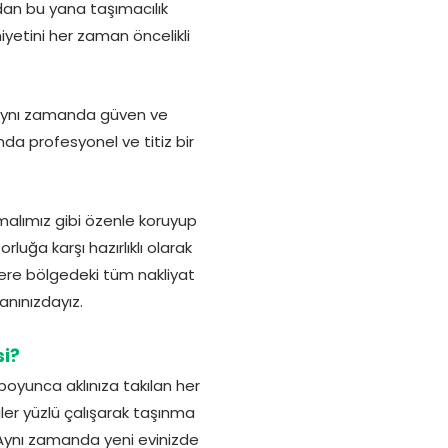
dan bu yana taşımacılık
etini her zaman öncelikli
. Aynı zamanda güven ve
da profesyonel ve titiz bir
 malımız gibi özenle koruyup
uğa karşı hazırlıklı olarak
zere bölgedeki tüm nakliyat
anınızdayız.
si?
boyunca aklınıza takılan her
üler yüzlü çalışarak taşınma
 Aynı zamanda yeni evinizde