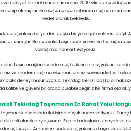
 eve nakliyat hizmeti sunan firmamız 2000 yılında kurulduğun
re sahip olmuştur. Kuruluşumuzdan itibaren müşteri memnuniy
hedef olarak belirledik.
 sadece eşyaların bir yerden başka bir yere götürülmesi değil
as bir süreçtir. Bu nedenle, taşımacılık sürecinin her aşamasın
yaklaşımla hareket ediyoruz.
irmaları taşınma işlemlerinde müşterilerimizin eşyalarını kendi
erimiz ve modern taşıma ekipmanlarımız sayesinde her türlü zorl
şımacılık deneyimi sunuyoruz. Tekirdağ Denizli başta olmak ü
nda kalite ve güveni bir arada bulabileceğiniz bir firma olarak y
nizli Tekirdağ Taşınmanın En Rahat Yolu Hangi
taşımacılık esnasında iletişime büyük önem veriyoruz. Süreç 
ri düzenli olarak paylaşıyoruz. Ekip arkadaşlarımız saygılı ve g
ime dönüştürüyor. Amacımız sadece eşyalarınızı taşımak değil.