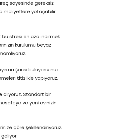
üreç sayesinde gereksiz
aliyetlere yol açabilir.
z bu stresi en aza indirmek
rınızın kurulumu beyaz
amamlıyoruz.
ayırma şansı buluyorsunuz.
eleri titizlikle yapıyoruz.
 alıyoruz. Standart bir
mesafeye ve yeni evinizin
erinize göre şekillendiriyoruz.
geliyor.