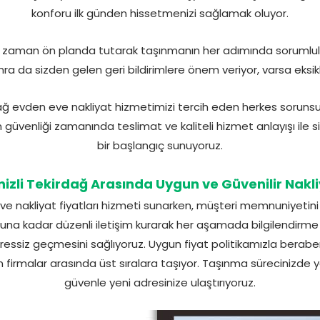
konforu ilk günden hissetmenizi sağlamak oluyor.
 zaman ön planda tutarak taşınmanın her adımında sorumluluk 
a da sizden gelen geri bildirimlere önem veriyor, varsa eksi
ağ evden eve nakliyat hizmetimizi tercih eden herkes sorunsuz
ın güvenliği zamanında teslimat ve kaliteli hizmet anlayışı ile s
bir başlangıç sunuyoruz.
izli Tekirdağ Arasında Uygun ve Güvenilir Nakl
ve nakliyat fiyatları hizmeti sunarken, müşteri memnuniyetin
una kadar düzenli iletişim kurarak her aşamada bilgilendirme
essiz geçmesini sağlıyoruz. Uygun fiyat politikamızla beraber 
n firmalar arasında üst sıralara taşıyor. Taşınma sürecinizde y
güvenle yeni adresinize ulaştırıyoruz.