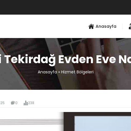
Anasayfa
i Tekirdağ Evden Eve N
Anasayfa
»
Hizmet Bölgeleri
025
0
238