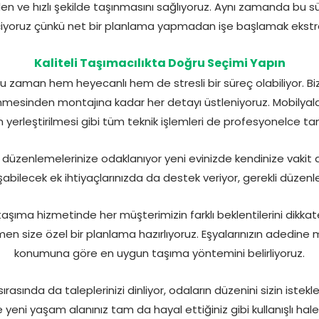
en ve hızlı şekilde taşınmasını sağlıyoruz. Aynı zamanda bu s
yoruz çünkü net bir planlama yapmadan işe başlamak ekstra m
Kaliteli Taşımacılıkta Doğru Seçimi Yapın
 zaman hem heyecanlı hem de stresli bir süreç olabiliyor. Bi
enmesinden montajına kadar her detayı üstleniyoruz. Mobilyala
ın yerleştirilmesi gibi tüm teknik işlemleri de profesyonelce t
l düzenlemelerinize odaklanıyor yeni evinizde kendinize vakit 
ilecek ek ihtiyaçlarınızda da destek veriyor, gerekli düzenlem
taşıma hizmetinde her müşterimizin farklı beklentilerini dikkate
en size özel bir planlama hazırlıyoruz. Eşyalarınızın adedine 
konumuna göre en uygun taşıma yöntemini belirliyoruz.
sırasında da taleplerinizi dinliyor, odaların düzenini sizin istekl
 yeni yaşam alanınız tam da hayal ettiğiniz gibi kullanışlı hale 