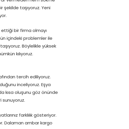
r şekilde taşıyoruz. Yeni
or.
ettiği bir firma olmayı
n içindeki problemler ile
aşıyoruz. Böylelikle yüksek
ümkün kılıyoruz.
fından tercih ediliyoruz.
olduğunu inceliyoruz. Eşya
 da kısa oluşunu göz önünde
i sunuyoruz.
arınız farklılık gösteriyor.
ıyor. Dalaman ambar kargo