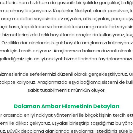
erini hem hızlı hem de güvenilir bir şekilde gerçekleştirdiğim
firma olmayı başarıyoruz. Kaplanlar Nakliyat olarak panelvan
u araç modelleri sayesinde ev eşyaları, ofis eşyaları, parça eşy
k açık kasa, kapalı kasa ve brandalı kasa araç modelleri sayes
at hizmetlerimizde farklı boyutlarda araçlar da kullanıyoruz; k
Özellikle dar alanlarda küçük boyutlu araçlarımızı kullanıyoruz
mak için tercih ediyoruz. Araçlarımızın bakımını düzenli olarak 
gellediğimiz için en iyi nakliyat hizmetlerinden faydalanmanızı
metlerinde seferlerimizi düzenli olarak gerçekleştiriyoruz. Üst
ı takipte kalıyoruz. Araçlarımızda eşya bağlama sistemi de kulla
sabit tutabilmemiz mümkün oluyor.
Dalaman Ambar Hizmetinin Detayları
asında en iyi nakliyat yöntemleri ile birçok kişinin tercih etti
emi ile dikkat çekiyoruz. Eşyaları birleştirip taşıdığımız bu 
ruz. Büyük depolama alanlarında eşyalarınızı istediğiniz süre