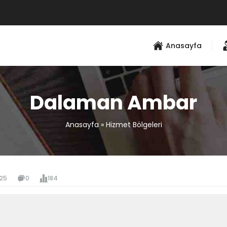
Anasayfa
Dalaman Ambar
Anasayfa
»
Hizmet Bölgeleri
025
0
184