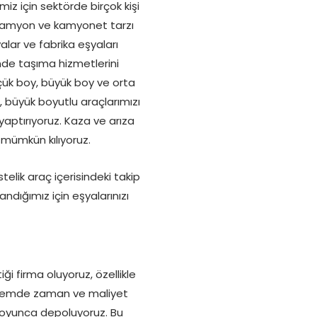
iz için sektörde birçok kişi
, kamyon ve kamyonet tarzı
alar ve fabrika eşyaları
inde taşıma hizmetlerini
üçük boy, büyük boy ve orta
, büyük boyutlu araçlarımızı
yaptırıyoruz. Kaza ve arıza
 mümkün kılıyoruz.
elik araç içerisindeki takip
ndığımız için eşyalarınızı
ği firma oluyoruz, özellikle
yöntemde zaman ve maliyet
 boyunca depoluyoruz. Bu