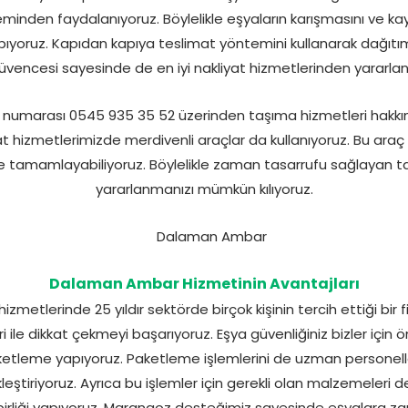
minden faydalanıyoruz. Böylelikle eşyaların karışmasını ve ka
yapıyoruz. Kapıdan kapıya teslimat yöntemini kullanarak da
üvencesi sayesinde de en iyi nakliyat hizmetlerinden yararla
umarası 0545 935 35 52 üzerinden taşıma hizmetleri hakkın
at hizmetlerimizde merdivenli araçlar da kullanıyoruz. Bu araç
ede tamamlayabiliyoruz. Böylelikle zaman tasarrufu sağlayan 
yararlanmanızı mümkün kılıyoruz.
Dalaman Ambar Hizmetinin Avantajları
metlerinde 25 yıldır sektörde birçok kişinin tercih ettiği bir fi
eri ile dikkat çekmeyi başarıyoruz. Eşya güvenliğiniz bizler içi
aketleme yapıyoruz. Paketleme işlemlerini de uzman personell
kleştiriyoruz. Ayrıca bu işlemler için gerekli olan malzemeleri
birliği yapıyoruz. Marangoz desteğimiz sayesinde eşyalara