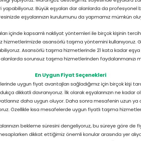
yapabiliyoruz. Büyük eşyaları dar alanlarda da profesyonel bi
resinizde eşyalarınızın kurulumunu da yapmamız mümkün oluy
ı içinde kapsamlı nakliyat yöntemleri ile birçok kişinin tercih 
hizmetlerimizde asansörlü taşıma yöntemini kullanıyoruz. Gü
iliyoruz. Asansörlü taşıma hizmetlerinde 21 kata kadar eşya t
 alanlarda sorunsuz taşıma hizmetlerinden faydalanmanızı m
En Uygun Fiyat Seçenekleri
nde uygun fiyat avantajları sağladığımız için birçok kişi tara
oldukça dikkatli davranıyoruz. İlk olarak eşyalarınızın ne kadar 
yatlarınız daha uygun oluyor. Daha sonra mesafenin uzun ya
ruz. Özellikle kısa mesafelerde uygun fiyatlı taşıma hizmetler
rınızın bekleme süresini dengeliyoruz, bu süreye göre de fiyatl
 hesaplarken dikkat ettiğimiz önemli konular arasında yer al