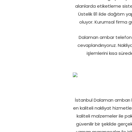
alanlarda etiketleme siste
Üstelik 81 ilde dağıtım 
oluyor. Kurumsal firma g
Dalaman ambar telefon n
cevaplandırıyoruz. Nakliy
işlemlerini kısa sür
İstanbul Dalaman ambarı hiz
en kaliteli nakliyat hizmetl
kaliteli malzemeler ile p
güvenilir bir şekilde gerçe
uzman marangozlar ile iş