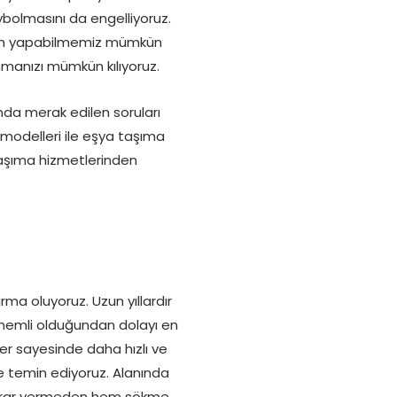
ybolmasını da engelliyoruz.
ğıtım yapabilmemiz mümkün
nmanızı mümkün kılıyoruz.
da merak edilen soruları
 modelleri ile eşya taşıma
taşıma hizmetlerinden
rma oluyoruz. Uzun yıllardır
n önemli olduğundan dolayı en
er sayesinde daha hızlı ve
 de temin ediyoruz. Alanında
 zarar vermeden hem sökme