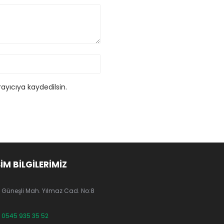
ayıcıya kaydedilsin.
ŞİM BİLGİLERİMİZ
Güneşli Mah. Yılmaz Cad. No:8
0545 935 35 52