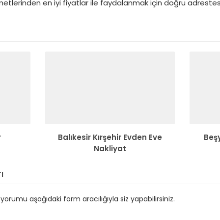
metlerinden en iyi fiyatlar ile faydalanmak için doğru adrestesi
r
Balıkesir Kırşehir Evden Eve
Beşy
Nakliyat
ı
orumu aşağıdaki form aracılığıyla siz yapabilirsiniz.