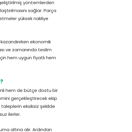
geliştirilmiş yöntemlerden
aştırılmasını sağlar. Parça
letmeler yüksek nakliye
z kazandırırken ekonomik
nması ve zamanında teslim
 için hem uygun fiyatlı hem
r?
nli hem de bütçe dostu bir
lemini gerçekleştirecek ekip
aleplerin eksiksiz şekilde
z ilerler.
ma altına alır. Ardından