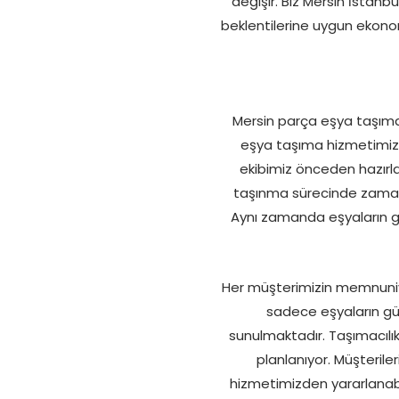
değişir. Biz Mersin İstanb
beklentilerine uygun ekonom
Mersin parça eşya taşıma s
eşya taşıma hizmetimizd
ekibimiz önceden hazırlan
taşınma sürecinde zaman k
Aynı zamanda eşyaların gü
Her müşterimizin memnuniye
sadece eşyaların güv
sunulmaktadır. Taşımacılık
planlanıyor. Müşteril
hizmetimizden yararlanabil