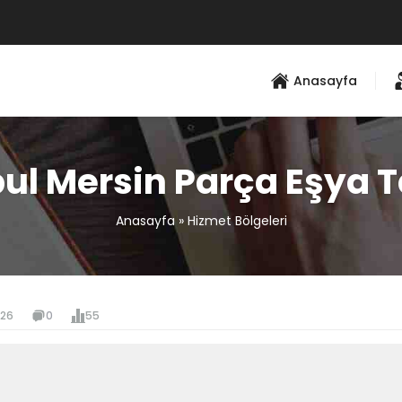
Anasayfa
bul Mersin Parça Eşya 
Anasayfa
»
Hizmet Bölgeleri
026
0
55