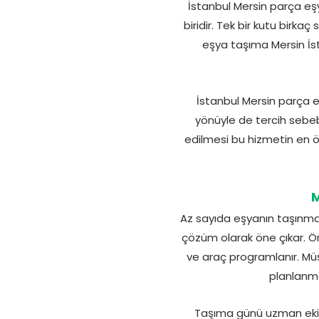
İstanbul Mersin parça eşy
biridir. Tek bir kutu birk
eşya taşıma Mersin İst
İstanbul Mersin parça e
yönüyle de tercih sebebi
edilmesi bu hizmetin en ön
M
Az sayıda eşyanın taşınma
çözüm olarak öne çıkar. Önc
ve araç programlanır. Müş
planlanma
Taşıma günü uzman ekip 