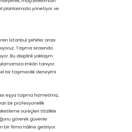
imseyerek, müşterilerimizin
l planlarımızla yönetiyor ve
sin İstanbul şehirler arası
ıyoruz. Taşıma sırasında
or. Bu disiplinli yaklaşım
rşılamamıza imkân tanıyor.
l bir taşımacılık deneyimi
ası eşya taşıma hizmetimiz,
an bir profesyonellik
etleme süreçleri titizlikle
duğunu görerek güvenle
bir firma hâline getiriyor.