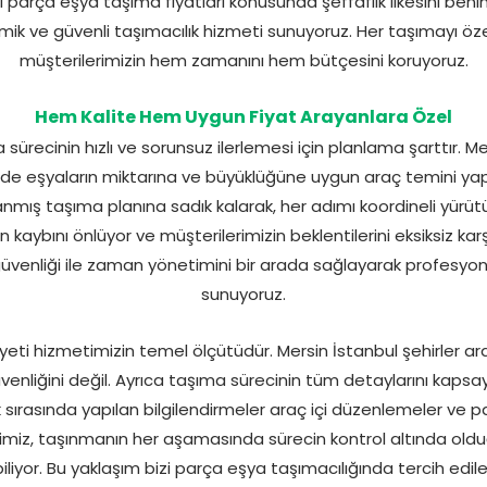
ul parça eşya taşıma fiyatları konusunda şeffaflık ilkesini ben
ik ve güvenli taşımacılık hizmeti sunuyoruz. Her taşımayı öze
müşterilerimizin hem zamanını hem bütçesini koruyoruz.
Hem Kalite Hem Uygun Fiyat Arayanlara Özel
ürecinin hızlı ve sorunsuz ilerlemesi için planlama şarttır. Mer
e eşyaların miktarına ve büyüklüğüne uygun araç temini yap
mış taşıma planına sadık kalarak, her adımı koordineli yürütüy
aybını önlüyor ve müşterilerimizin beklentilerini eksiksiz ka
venliği ile zaman yönetimini bir arada sağlayarak profesyone
sunuyoruz.
ti hizmetimizin temel ölçütüdür. Mersin İstanbul şehirler ar
enliğini değil. Ayrıca taşıma sürecinin tüm detaylarını kapsay
 sırasında yapılan bilgilendirmeler araç içi düzenlemeler ve pak
erimiz, taşınmanın her aşamasında sürecin kontrol altında ol
iyor. Bu yaklaşım bizi parça eşya taşımacılığında tercih edilen 