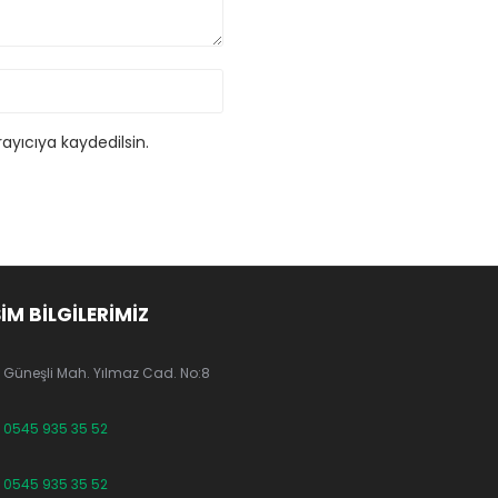
ayıcıya kaydedilsin.
ŞİM BİLGİLERİMİZ
Güneşli Mah. Yılmaz Cad. No:8
0545 935 35 52
0545 935 35 52