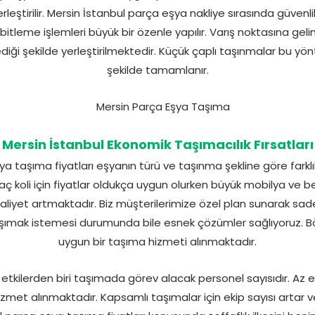
yerleştirilir. Mersin İstanbul parça eşya nakliye sırasında güven
tleme işlemleri büyük bir özenle yapılır. Varış noktasına geli
tediği şekilde yerleştirilmektedir. Küçük çaplı taşınmalar bu yö
şekilde tamamlanır.
Mersin İstanbul Ekonomik Taşımacılık Fırsatları
a taşıma fiyatları eşyanın türü ve taşınma şekline göre farkl
aç koli için fiyatlar oldukça uygun olurken büyük mobilya ve
maliyet artmaktadır. Biz müşterilerimize özel plan sunarak sa
 taşımak istemesi durumunda bile esnek çözümler sağlıyoruz. 
uygun bir taşıma hizmeti alınmaktadır.
 etkilerden biri taşımada görev alacak personel sayısıdır. Az 
met alınmaktadır. Kapsamlı taşımalar için ekip sayısı artar v