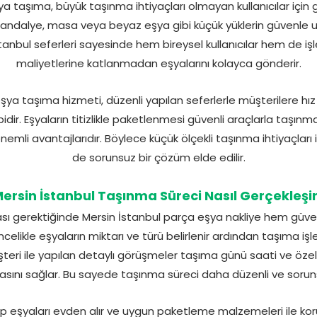
a taşıma, büyük taşınma ihtiyaçları olmayan kullanıcılar için 
aç sandalye, masa veya beyaz eşya gibi küçük yüklerin güvenle ul
anbul seferleri sayesinde hem bireysel kullanıcılar hem de iş
maliyetlerine katlanmadan eşyalarını kolayca gönderir.
şya taşıma hizmeti, düzenli yapılan seferlerle müşterilere hı
dir. Eşyaların titizlikle paketlenmesi güvenli araçlarla taşı
emli avantajlarıdır. Böylece küçük ölçekli taşınma ihtiyaçları
de sorunsuz bir çözüm elde edilir.
ersin İstanbul Taşınma Süreci Nasıl Gerçekleşi
sı gerektiğinde Mersin İstanbul parça eşya nakliye hem güve
elikle eşyaların miktarı ve türü belirlenir ardından taşıma iş
teri ile yapılan detaylı görüşmeler taşıma günü saati ve özel t
sını sağlar. Bu sayede taşınma süreci daha düzenli ve sorunsu
eşyaları evden alır ve uygun paketleme malzemeleri ile koru