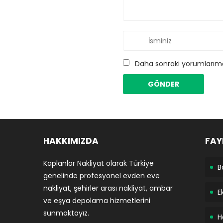
Daha sonraki yorumlarımda
HAKKIMIZDA
FAY
Kaplanlar Nakliyat olarak Türkiye
B
genelinde profesyonel evden eve
nakliyat, şehirler arası nakliyat, ambar
E
ve eşya depolama hizmetlerini
sunmaktayız.
H