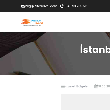
bilgi@siteadresi.com
0545 935 35 52
İstan
Hizmet Bölgeleri
18.05.2