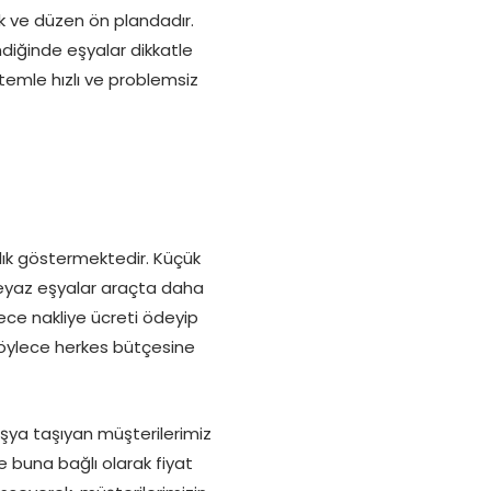
lik ve düzen ön plandadır.
ndiğinde eşyalar dikkatle
ntemle hızlı ve problemsiz
ılık göstermektedir. Küçük
 beyaz eşyalar araçta daha
dece nakliye ücreti ödeyip
Böylece herkes bütçesine
eşya taşıyan müşterilerimiz
e buna bağlı olarak fiyat