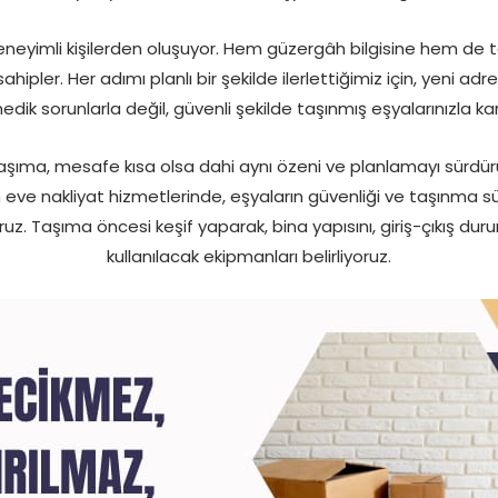
eneyimli kişilerden oluşuyor. Hem güzergâh bilgisine hem de t
pler. Her adımı planlı bir şekilde ilerlettiğimiz için, yeni adre
dik sorunlarla değil, güvenli şekilde taşınmış eşyalarınızla karş
şıma, mesafe kısa olsa dahi aynı özeni ve planlamayı sürdürü
eve nakliyat hizmetlerinde, eşyaların güvenliği ve taşınma sür
z. Taşıma öncesi keşif yaparak, bina yapısını, giriş-çıkış dur
kullanılacak ekipmanları belirliyoruz.