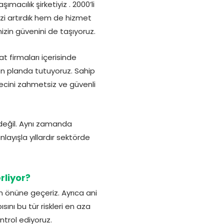
cılık şirketiyiz . 2000’li
izi artırdık hem de hizmet
izin güvenini de taşıyoruz.
at firmaları içerisinde
 ön planda tutuyoruz. Sahip
cini zahmetsiz ve güvenli
değil. Aynı zamanda
ayışla yıllardır sektörde
rliyor?
 önüne geçeriz. Ayrıca ani
sını bu tür riskleri en aza
ontrol ediyoruz.