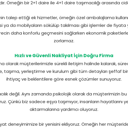
dır. Örneğin bir 2+1 daire ile 4+1 daire taşımacılığı arasında ciddi 
inin talep ettiği ek hizmetler, örneğin özel ambalajlama kulla
si ya da mobilyaların sökülüp takılması gibi işlemler de fiyat
recin daha konforlu geçmesini sağlarken ekonomik paketler
zorlamaz.
Hızlı ve Güvenli Nakliyat İçin Doğru Firma
olarak müşterilerimizle sürekli iletişim halinde kalarak, sür
e, taşıma, yerleştirme ve kurulum gibi tüm detayları şeffaf bir
ihtiyaç ve beklentilere göre esnek çözümler sunuyoruz.
acılık değil. Aynı zamanda psikolojik olarak da müşterimizin bu
ruz. Çünkü biz sadece eşya taşımıyor, insanların hayatlarını y
aktarmalarına yardımcı oluyoruz.
yat deneyimimize bir yenisini ekliyoruz. Örneğin her müşteriden