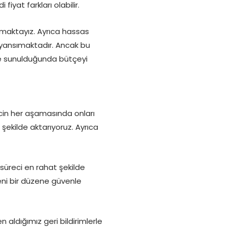
fiyat farkları olabilir.
nmaktayız. Ayrıca hassas
a yansımaktadır. Ancak bu
le sunulduğunda bütçeyi
ecin her aşamasında onları
 şekilde aktarıyoruz. Ayrıca
 süreci en rahat şekilde
eni bir düzene güvenle
 aldığımız geri bildirimlerle