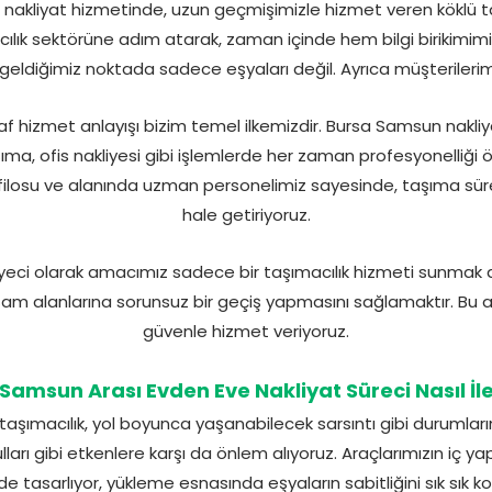
kliyat hizmetinde, uzun geçmişimizle hizmet veren köklü taşıma
acılık sektörüne adım atarak, zaman içinde hem bilgi birikimim
 geldiğimiz noktada sadece eşyaları değil. Ayrıca müşterilerim
ffaf hizmet anlayışı bizim temel ilkemizdir. Bursa Samsun nakliy
ıma, ofis nakliyesi gibi işlemlerde her zaman profesyonelliği
losu ve alanında uzman personelimiz sayesinde, taşıma süre
hale getiriyoruz.
yeci olarak amacımız sadece bir taşımacılık hizmeti sunmak 
şam alanlarına sorunsuz bir geçiş yapmasını sağlamaktır. Bu anl
güvenle hizmet veriyoruz.
Samsun Arası Evden Eve Nakliyat Süreci Nasıl İle
şımacılık, yol boyunca yaşanabilecek sarsıntı gibi durumların
arı gibi etkenlere karşı da önlem alıyoruz. Araçlarımızın iç yapı
de tasarlıyor, yükleme esnasında eşyaların sabitliğini sık sık k