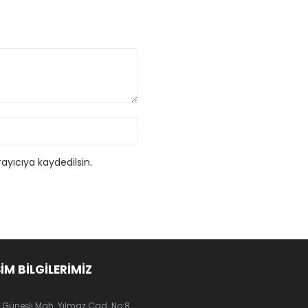
ayıcıya kaydedilsin.
ŞİM BİLGİLERİMİZ
Güneşli Mah. Yılmaz Cad. No:8