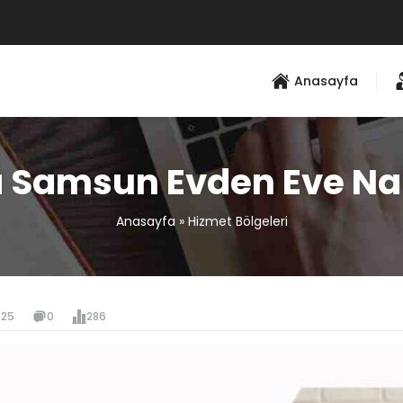
Anasayfa
 Samsun Evden Eve Na
Anasayfa
»
Hizmet Bölgeleri
025
0
286