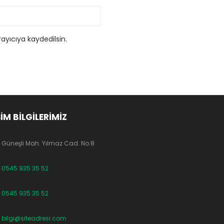
ayıcıya kaydedilsin.
ŞİM BİLGİLERİMİZ
Güneşli Mah. Yılmaz Cad. No:8
0545 935 35 52
0545 935 35 52
bilgi@siteadresi.com