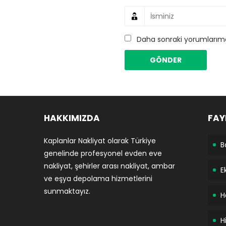
Daha sonraki yorumlarımda
HAKKIMIZDA
FAY
Kaplanlar Nakliyat olarak Türkiye
B
genelinde profesyonel evden eve
nakliyat, şehirler arası nakliyat, ambar
E
ve eşya depolama hizmetlerini
sunmaktayız.
H
H