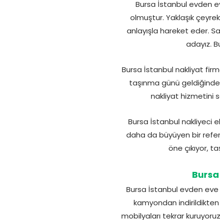
Bursa İstanbul evden ev
olmuştur. Yaklaşık çeyrek 
anlayışla hareket eder. S
adayız. B
Bursa İstanbul nakliyat fir
taşınma günü geldiğinde p
nakliyat hizmetini s
Bursa İstanbul nakliyeci e
daha da büyüyen bir refera
öne çıkıyor, t
Bursa
Bursa İstanbul evden eve t
kamyondan indirildikten s
mobilyaları tekrar kuruyoru