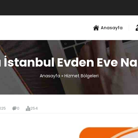
Anasayfa
 İstanbul Evden Eve Na
Anasayfa
»
Hizmet Bölgeleri
025
0
254