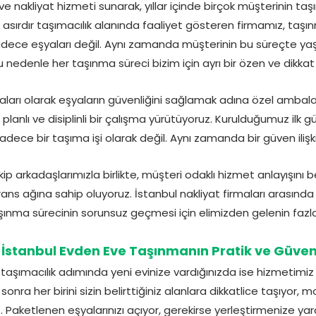
e nakliyat hizmeti sunarak, yıllar içinde birçok müşterinin t
asırdır taşımacılık alanında faaliyet gösteren firmamız, taşınm
adece eşyaları değil. Aynı zamanda müşterinin bu süreçte ya
u nedenle her taşınma süreci bizim için ayrı bir özen ve dikkat g
maları olarak eşyaların güvenliğini sağlamak adına özel ambala
lanlı ve disiplinli bir çalışma yürütüyoruz. Kurulduğumuz ilk
adece bir taşıma işi olarak değil. Aynı zamanda bir güven ilişk
kip arkadaşlarımızla birlikte, müşteri odaklı hizmet anlayışını 
ns ağına sahip oluyoruz. İstanbul nakliyat firmaları arasınd
aşınma sürecinin sorunsuz geçmesi için elimizden gelenin fazla
 İstanbul Evden Eve Taşınmanın Pratik ve Güvenl
aşımacılık adımında yeni evinize vardığınızda ise hizmetimiz 
onra her birini sizin belirttiğiniz alanlara dikkatlice taşıyor,
z. Paketlenen eşyalarınızı açıyor, gerekirse yerleştirmenize ya