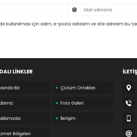
 kullanılması için adım, e-posta adresim ve site adresim bu tar
DALI LİNKLER
İLETİ
asında Biz
Çözüm Ortakları
kibimiz
Foto Galeri
akkımızda
İletişim
izmet Bölgeleri