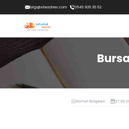
bilgi@siteadresi.com
0545 935 35 52
Bursa
Hizmet Bölgeleri
27.06.2