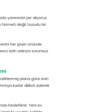
da yanınızda yer alıyoruz.
 hizmeti değil, huzurlu bir
etini her şeyin önünde
üreci sizin adınıza sorunsuz
imi
 belirlenmiş plana göre evin
yrıntıya kadar dikkat ederek
ası hedeflenir. Yeni ev
düzeniyle uyumlu şekilde