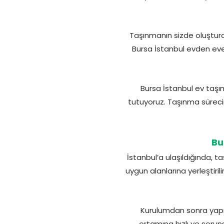
Taşınmanın sizde oluşturd
Bursa İstanbul evden eve n
Bursa İstanbul ev taş
tutuyoruz. Taşınma sürecini
Bu
İstanbul’a ulaşıldığında, t
uygun alanlarına yerleştiri
Kurulumdan sonra yapıl
ortamına hızlı ve sorun