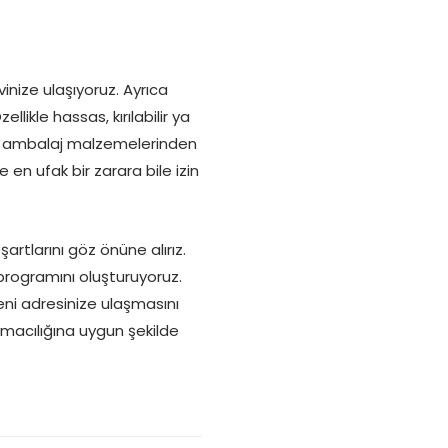
nize ulaşıyoruz. Ayrıca
likle hassas, kırılabilir ya
ız ambalaj malzemelerinden
en ufak bir zarara bile izin
artlarını göz önüne alırız.
rogramını oluşturuyoruz.
eni adresinize ulaşmasını
şımacılığına uygun şekilde