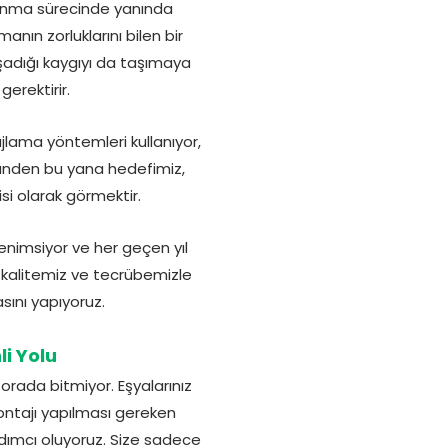
aşınma sürecinde yanında
anın zorluklarını bilen bir
şadığı kaygıyı da taşımaya
erektirir.
jlama yöntemleri kullanıyor,
 günden bu yana hedefimiz,
isi olarak görmektir.
benimsiyor ve her geçen yıl
a kalitemiz ve tecrübemizle
sını yapıyoruz.
i Yolu
orada bitmiyor. Eşyalarınız
 montajı yapılması gereken
rdımcı oluyoruz. Size sadece