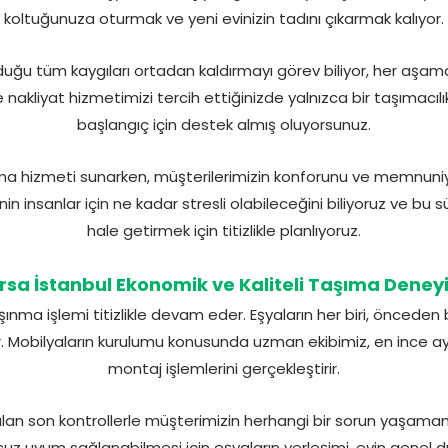
koltuğunuza oturmak ve yeni evinizin tadını çıkarmak kalıyor.
uğu tüm kaygıları ortadan kaldırmayı görev biliyor, her aşama
akliyat hizmetimizi tercih ettiğinizde yalnızca bir taşımacılık
başlangıç için destek almış oluyorsunuz.
ıma hizmeti sunarken, müşterilerimizin konforunu ve memnuniy
n insanlar için ne kadar stresli olabileceğini biliyoruz ve bu s
hale getirmek için titizlikle planlıyoruz.
rsa İstanbul Ekonomik ve Kaliteli Taşıma Deney
aşınma işlemi titizlikle devam eder. Eşyaların her biri, önceden
lir. Mobilyaların kurulumu konusunda uzman ekibimiz, en ince a
montaj işlemlerini gerçekleştirir.
an son kontrollerle müşterimizin herhangi bir sorun yaşamam
suz uyum sağlanabilmesi için eşyaların yerleşimi, evin genel 