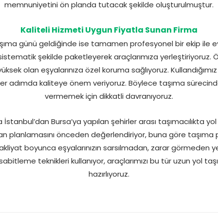
memnuniyetini ön planda tutacak şekilde oluşturulmuştur.
Kaliteli Hizmeti Uygun Fiyatla Sunan Firma
şıma günü geldiğinde ise tamamen profesyonel bir ekip ile evi
sistematik şekilde paketleyerek araçlarımıza yerleştiriyoruz. Özel
ksek olan eşyalarınıza özel koruma sağlıyoruz. Kullandığım
er adımda kaliteye önem veriyoruz. Böylece taşıma sürecinde 
vermemek için dikkatli davranıyoruz.
İstanbul’dan Bursa’ya yapılan şehirler arası taşımacılıkta yol ş
n planlamasını önceden değerlendiriyor, buna göre taşıma p
 nakliyat boyunca eşyalarınızın sarsılmadan, zarar görmeden y
 sabitleme teknikleri kullanıyor, araçlarımızı bu tür uzun yol ta
hazırlıyoruz.