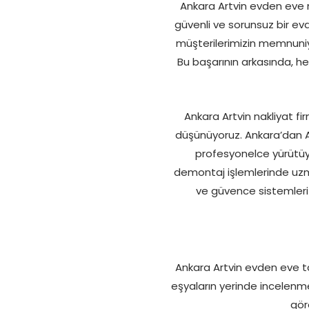
Ankara Artvin evden eve na
güvenli ve sorunsuz bir ev
müşterilerimizin memnuniy
Bu başarının arkasında, he
Ankara Artvin nakliyat fi
düşünüyoruz. Ankara’dan Ar
profesyonelce yürütüyo
demontaj işlemlerinde uzman
ve güvence sistemleri 
Ankara Artvin evden eve taş
eşyaların yerinde incelenmes
gör