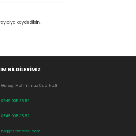
ayıcıya kaydedilsin.
ŞİM BİLGİLERİMİZ
Güneşli Mah. Yılmaz Cad. No:8
0545 935 35 52
0545 935 35 52
bilgi@siteadresi.com