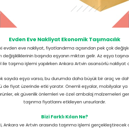
Evden Eve Nakliyat Ekonomik Taşımacılık
ki evden eve nakliyat, fiyatlandırma açısından pek çok değişk
ı değişikliklerinin başında eşyanın miktarı gelir. Az eşya taşı
le taşıma işlemi yapılırken Ankara Artvin asansörlü nakliyat da
ok sayıda eşya varsa, bu durumda daha büyük bir araç ve daha
ü de fiyat üzerinde etki yaratır. Önemli eşyalar, mobilyalar ya 
ürünler, ek güvenlik önlemleri ve özel ambalaj malzemeleri gere
taşınma fiyatlarını etkileyen unsurlardır.
Bizi Farklı Kılan Ne?
, Ankara ve Artvin arasında taşınma işlemi gerçekleştirecek ol