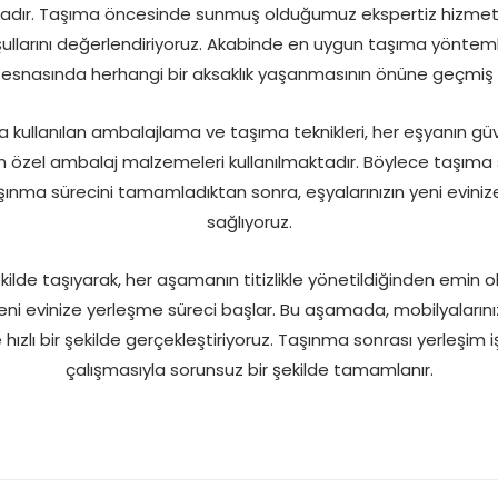
adır. Taşıma öncesinde sunmuş olduğumuz ekspertiz hizmeti i
llarını değerlendiriyoruz. Akabinde en uygun taşıma yöntemler
esnasında herhangi bir aksaklık yaşanmasının önüne geçmiş 
 kullanılan ambalajlama ve taşıma teknikleri, her eşyanın güven
in özel ambalaj malzemeleri kullanılmaktadır. Böylece taşıma sı
ınma sürecini tamamladıktan sonra, eşyalarınızın yeni evinize
sağlıyoruz.
kilde taşıyarak, her aşamanın titizlikle yönetildiğinden emin 
ni evinize yerleşme süreci başlar. Bu aşamada, mobilyalarını
hızlı bir şekilde gerçekleştiriyoruz. Taşınma sonrası yerleşim işl
çalışmasıyla sorunsuz bir şekilde tamamlanır.