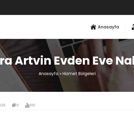
Anasayfa
a Artvin Evden Eve Na
Anasayfa
»
Hizmet Bölgeleri
025
0
310