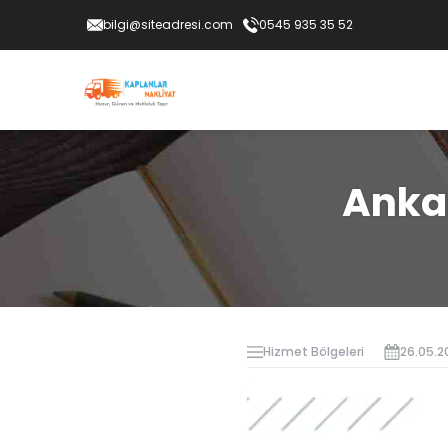
bilgi@siteadresi.com
0545 935 35 52
Ankar
Hizmet Bölgeleri
26.05.2