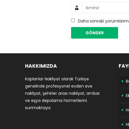
Daha sonraki yorumlarımda
HAKKIMIZDA
FAY
Kaplanlar Nakliyat olarak Türkiye
B
genelinde profesyonel evden eve
nakliyat, şehirler arası nakliyat, ambar
E
ve eşya depolama hizmetlerini
sunmaktayız.
H
H