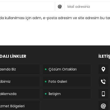
 kullanılması için adım, e-posta adresim ve site adresim bu tar
DALI LİNKLER
İLETİ
asında Biz
Çözüm Ortakları
kibimiz
Foto Galeri
akkımızda
İletişim
izmet Bölgeleri