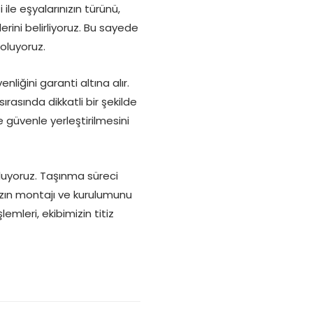
le eşyalarınızın türünü,
ini belirliyoruz. Bu sayede
oluyoruz.
liğini garanti altına alır.
rasında dikkatli bir şekilde
 güvenle yerleştirilmesini
oluyoruz. Taşınma süreci
zın montajı ve kurulumunu
emleri, ekibimizin titiz