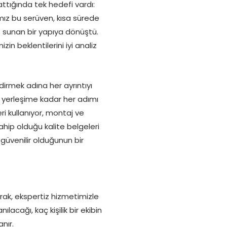
attığında tek hedefi vardı:
mız bu serüven, kısa sürede
 sunan bir yapıya dönüştü.
n beklentilerini iyi analiz
dirmek adına her ayrıntıyı
n yerleşime kadar her adımı
i kullanıyor, montaj ve
ahip olduğu kalite belgeleri
güvenilir olduğunun bir
arak, ekspertiz hizmetimizle
acağı, kaç kişilik bir ekibin
nır.