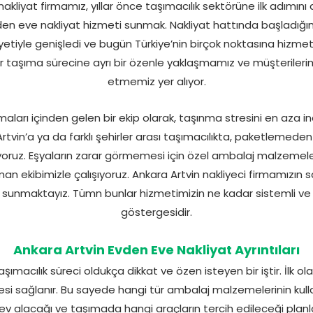
kliyat firmamız, yıllar önce taşımacılık sektörüne ilk adımını 
den eve nakliyat hizmeti sunmak. Nakliyat hattında başladığı
etiyle genişledi ve bugün Türkiye’nin birçok noktasına hizmet
r taşıma sürecine ayrı bir özenle yaklaşmamız ve müşterilerimizi
etmemiz yer alıyor.
rmaları içinden gelen bir ekip olarak, taşınma stresini en aza in
tvin’a ya da farklı şehirler arası taşımacılıkta, paketlemede
ruz. Eşyaların zarar görmemesi için özel ambalaj malzemeler
 ekibimizle çalışıyoruz. Ankara Artvin nakliyeci firmamızın s
sunmaktayız. Tümn bunlar hizmetimizin ne kadar sistemli ve 
göstergesidir.
Ankara Artvin Evden Eve Nakliyat Ayrıntıları
ımacılık süreci oldukça dikkat ve özen isteyen bir iştir. İlk ol
i sağlanır. Bu sayede hangi tür ambalaj malzemelerinin kullanıl
ev alacağı ve taşımada hangi araçların tercih edileceği planla