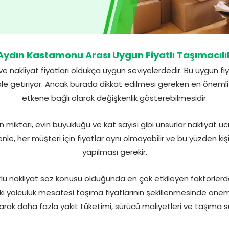
Aydın Kastamonu Arası Uygun Fiyatlı Taşımacılı
nakliyat fiyatları oldukça uygun seviyelerdedir. Bu uygun fi
 getiriyor. Ancak burada dikkat edilmesi gereken en önemli no
etkene bağlı olarak değişkenlik gösterebilmesidir.
miktarı, evin büyüklüğü ve kat sayısı gibi unsurlar nakliyat üc
nle, her müşteri için fiyatlar aynı olmayabilir ve bu yüzden kiş
yapılması gerekir.
 nakliyat söz konusu olduğunda en çok etkileyen faktörlerde
i yolculuk mesafesi taşıma fiyatlarının şekillenmesinde öneml
rak daha fazla yakıt tüketimi, sürücü maliyetleri ve taşıma sü