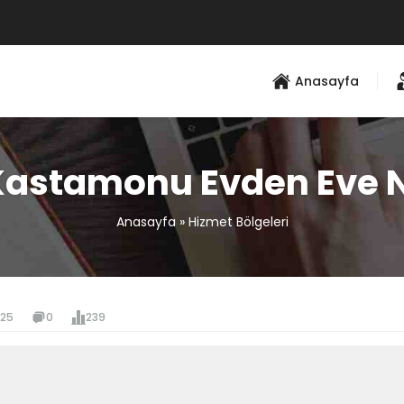
Anasayfa
Kastamonu Evden Eve N
Anasayfa
»
Hizmet Bölgeleri
025
0
239