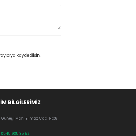
ayıcıya kaydedilsin.
ŞİM BİLGİLERİMİZ
Güneşli Mah. Yılmaz Cad. No:8
0545 935 35 52