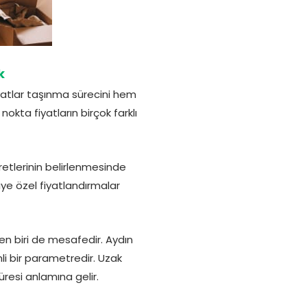
k
yatlar taşınma sürecini hem
kta fiyatların birçok farklı
retlerinin belirlenmesinde
iye özel fiyatlandırmalar
n biri de mesafedir. Aydın
i bir parametredir. Uzak
resi anlamına gelir.