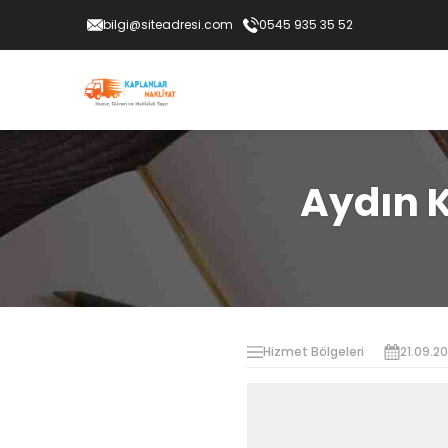
bilgi@siteadresi.com
0545 935 35 52
Aydın 
Hizmet Bölgeleri
21.09.2