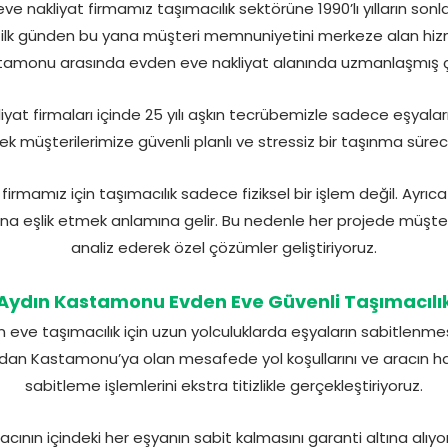
nakliyat firmamız taşımacılık sektörüne 1990’lı yılların sonl
 ilk günden bu yana müşteri memnuniyetini merkeze alan hiz
astamonu arasında evden eve nakliyat alanında uzmanlaşmış 
at firmaları içinde 25 yılı aşkın tecrübemizle sadece eşyalar
 müşterilerimize güvenli planlı ve stressiz bir taşınma süre
irmamız için taşımacılık sadece fiziksel bir işlem değil. Ayrıc
a eşlik etmek anlamına gelir. Bu nedenle her projede müşterim
analiz ederek özel çözümler geliştiriyoruz.
Aydın Kastamonu Evden Eve Güvenli Taşımacılı
eve taşımacılık için uzun yolculuklarda eşyaların sabitlenm
’dan Kastamonu’ya olan mesafede yol koşullarını ve aracın har
sabitleme işlemlerini ekstra titizlikle gerçekleştiriyoruz.
ının içindeki her eşyanın sabit kalmasını garanti altına alıyo