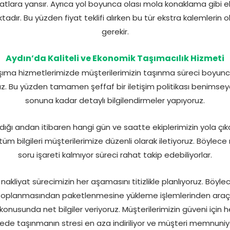
tlara yansır. Ayrıca yol boyunca olası mola konaklama gibi ek 
ır. Bu yüzden fiyat teklifi alırken bu tür ekstra kalemlerin 
gerekir.
Aydın’da Kaliteli ve Ekonomik Taşımacılık Hizmeti
ıma hizmetlerimizde müşterilerimizin taşınma süreci boyu
z. Bu yüzden tamamen şeffaf bir iletişim politikası benims
sonuna kadar detaylı bilgilendirmeler yapıyoruz.
ğı andan itibaren hangi gün ve saatte ekiplerimizin yola çı
tüm bilgileri müşterilerimize düzenli olarak iletiyoruz. Böylece
soru işareti kalmıyor süreci rahat takip edebiliyorlar.
nakliyat sürecimizin her aşamasını titizlikle planlıyoruz. Böyle
ın toplanmasından paketlenmesine yükleme işlemlerinden araç
nusunda net bilgiler veriyoruz. Müşterilerimizin güveni için
yede taşınmanın stresi en aza indiriliyor ve müşteri memnun