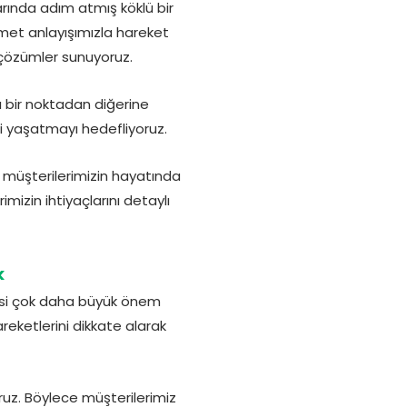
arında adım atmış köklü bir
met anlayışımızla hareket
çözümler sunuyoruz.
ı bir noktadan diğerine
ci yaşatmayı hedefliyoruz.
a müşterilerimizin hayatında
izin ihtiyaçlarını detaylı
k
esi çok daha büyük önem
eketlerini dikkate alarak
ruz. Böylece müşterilerimiz