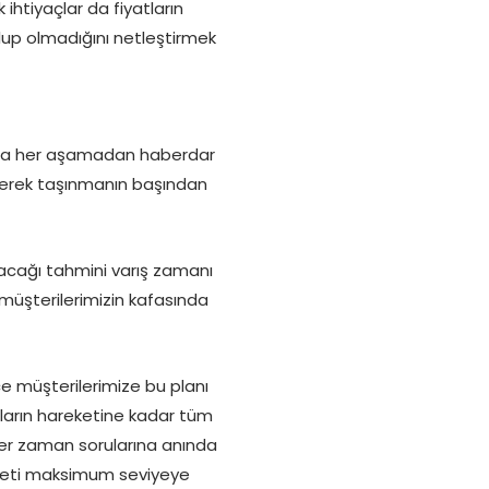
ihtiyaçlar da fiyatların
olup olmadığını netleştirmek
nca her aşamadan haberdar
eyerek taşınmanın başından
kacağı tahmini varış zamanı
 müşterilerimizin kafasında
ce müşterilerimize bu planı
ların hareketine kadar tüm
 her zaman sorularına anında
iyeti maksimum seviyeye