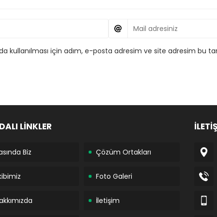
 kullanılması için adım, e-posta adresim ve site adresim bu tar
DALI LİNKLER
İLETİ
asında Biz
Çözüm Ortakları
kibimiz
Foto Galeri
akkımızda
İletişim