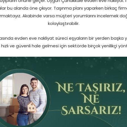
yıpların önüne geçer. Uygun Çanakkale evden eve nakliyat fiya
alar bu alanda öne çıkıyor. Taşınma planı yaparken birkaç fir
tırmaktayız. Akabinde varsa müşteri yorumlarını incelemek do
kolaylaştırabilir.
asında evden eve nakliyat süreci eşyaların bir yerden başka y
ızlı ve güvenli hale gelmesi için sektörde birçok yenilikçi yö