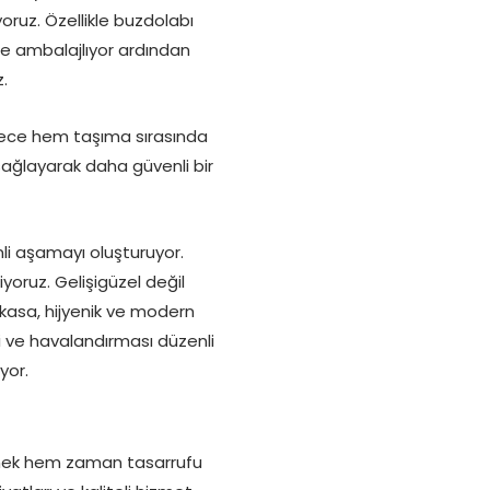
yoruz. Özellikle buzdolabı
de ambalajlıyor ardından
.
ylece hem taşıma sırasında
sağlayarak daha güvenli bir
li aşamayı oluşturuyor.
yoruz. Gelişigüzel değil
kasa, hijyenik ve modern
ği ve havalandırması düzenli
yor.
eçmek hem zaman tasarrufu