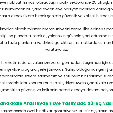
e nakliyat firması olarak taşımacılık sektöründe 25 yılı aşkı
uruluşumuzdan bu yana evden eve nakliyat alanında edindiğimi
aşta olmak üzere birçok şehirde güvenilir ve kaliteli hizmet 
firmaları olarak müşteri memnuniyetini temel ilke edinen firm
iği ön planda tutarak eşyalarınızın güvenle yeni adresine ulaş
i daha fazla planlama ve dikkat gerektiren hizmetlerde uzman 
yürütüyoruz.
i hizmetimizde eşyalarınızın zarar görmeden taşınması için öz
venli şekilde araçlara yerleştiriyoruz. Sahip olduğumuz geniş 
ersonelimizle sizlere zahmetsiz ve sorunsuz bir taşınma süre
k sektördeki lider konumumuzu pekiştiriyor Aydın Çanakkale Evd
şımacılıkta güvenin ve kalitenin adresi olmaya devam ediyor
anakkale Arası Evden Eve Taşımada Süreç Nasıl 
n taşınmasında özel bir dikkat gösteriyoruz. Bu tür eşyaları