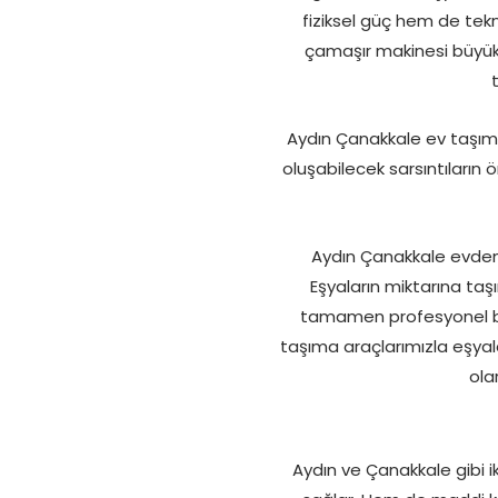
fiziksel güç hem de tekni
çamaşır makinesi büyük 
Aydın Çanakkale ev taşıma
oluşabilecek sarsıntıların
Aydın Çanakkale evden 
Eşyaların miktarına taş
tamamen profesyonel bir
taşıma araçlarımızla eşyala
ola
Aydın ve Çanakkale gibi 