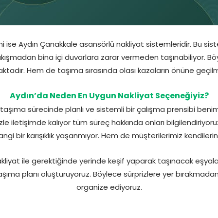
i ise Aydın Çanakkale asansörlü nakliyat sistemleridir. Bu si
ıkışmadan bina içi duvarlara zarar vermeden taşınabiliyor. B
ktadır. Hem de taşıma sırasında olası kazaların önüne geçilm
Aydın’da Neden En Uygun Nakliyat Seçeneğiyiz?
aşıma sürecinde planlı ve sistemli bir çalışma prensibi beni
e iletişimde kalıyor tüm süreç hakkında onları bilgilendiriy
gi bir karışıklık yaşanmıyor. Hem de müşterilerimiz kendileri
akliyat ile gerektiğinde yerinde keşif yaparak taşınacak eşyal
şıma planı oluşturuyoruz. Böylece sürprizlere yer bırakmad
organize ediyoruz.