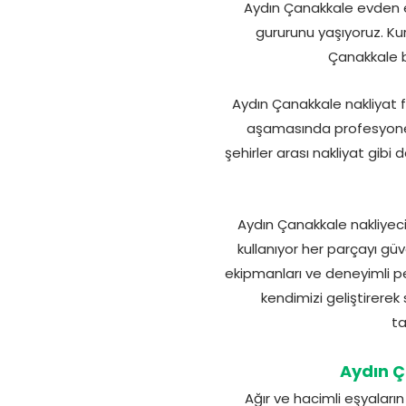
Aydın Çanakkale evden ev
gururunu yaşıyoruz. K
Çanakkale b
Aydın Çanakkale nakliyat 
aşamasında profesyonell
şehirler arası nakliyat gib
Aydın Çanakkale nakliyec
kullanıyor her parçayı gü
ekipmanları ve deneyimli p
kendimizi geliştirere
ta
Aydın Ç
Ağır ve hacimli eşyaları