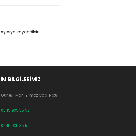
ayıcıya kaydedilsin.
ŞİM BİLGİLERİMİZ
Güneşli Mah. Yılmaz Cad. No:8
0545 935 35 52
0545 935 35 52