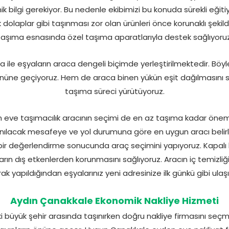
k bilgi gerekiyor. Bu nedenle ekibimizi bu konuda sürekli eğiti
dolaplar gibi taşınması zor olan ürünleri önce korunaklı şekil
taşıma esnasında özel taşıma aparatlarıyla destek sağlıyoruz
 ile eşyaların araca dengeli biçimde yerleştirilmektedir. Bö
 önüne geçiyoruz. Hem de araca binen yükün eşit dağılmasını 
taşıma süreci yürütüyoruz.
eve taşımacılık aracının seçimi de en az taşıma kadar önem
ınılacak mesafeye ve yol durumuna göre en uygun aracı belirli
 değerlendirme sonucunda araç seçimini yapıyoruz. Kapalı 
rın dış etkenlerden korunmasını sağlıyoruz. Aracın iç temizli
rak yapıldığından eşyalarınız yeni adresinize ilk günkü gibi ulaşı
Aydın Çanakkale Ekonomik Nakliye Hizmeti
iki büyük şehir arasında taşınırken doğru nakliye firmasını s