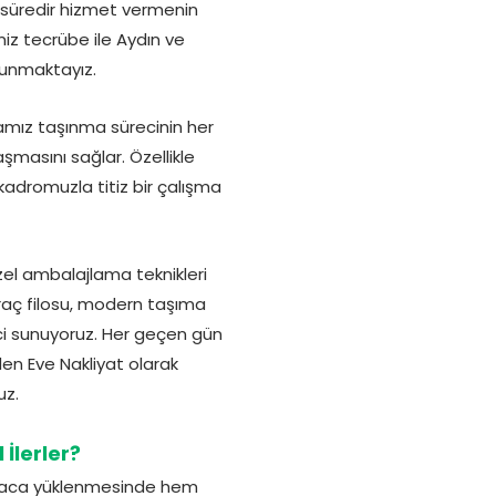
n süredir hizmet vermenin
z tecrübe ile Aydın ve
sunmaktayız.
amız taşınma sürecinin her
masını sağlar. Özellikle
kadromuzla titiz bir çalışma
el ambalajlama teknikleri
araç filosu, modern taşıma
ci sunuyoruz. Her geçen gün
en Eve Nakliyat olarak
uz.
İlerler?
n araca yüklenmesinde hem