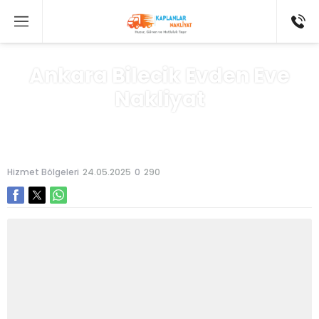
Ankara Bilecik Evden Eve
Nakliyat
Anasayfa
»
Hizmet Bölgeleri
Hizmet Bölgeleri
24.05.2025
0
290