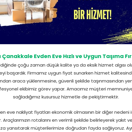
Çanakkale Evden Eve Hızlı ve Uygun Taşıma Fır
diğinde çoğu zaman düşük kalite ya da eksik hizmet algısı oluş
 başardık. Firmamız uygun fiyat sunarken hizmet kalitesinde
ndan araca yüklenmesine, güvenli şekilde taşınmasından yeni
esyonel ekibimiz görev yapar. Amacımız müşteri memnuniyeti
sağladığımız kusursuz hizmetle de pekiştirmektir.
 eve nakliyat fiyatları ekonomik olmasının bir diğer nedeni i
raçlarımızın rotalarını en verimli şekilde belirleyerek yakıt v
mıza yansıtarak müşterilerimize doğrudan fayda sağlıyoruz.