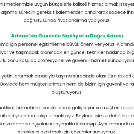
 hizmetlerimizle uygun bütçelerle kaliteli hizmet almak istey
aşınma sürecini gereksiz kalemlerden arındırarak sadece iht
doğrultusunda fiyatlandırma yapıyoruz.
Adana’da Güvenilir Nakliyatın Doğru Adresi
a için personel eğitimlerine büyük önem veriyoruz. Alanınd
iyor ve taşımacılık alanındaki en güncel teknikler hakkında bilg
ürlü zorlu koşulda profesyonel ve güvenilir hizmet sunabiliyoru
yetini artırmak amacıyla taşıma sürecinde olası tüm riskleri
z. Böylece hem müşterilerimizin hem de bizim için güvenli ve 
oluşturuyoruz.
kliyat hizmetimizi sürekli olarak geliştiriyor ve müşteri taleple
nilikleri yakından takip etmekteyiz. Böylece işimizi daha hızlı
lerimize sadece eşyalarını taşımakla kalmayıp. Aynı zamanda o
streslerini azaltmak için çözümler sunuyoruz.