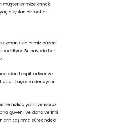
en müşterilerimize esnek
iyaç duyulan hizmetler
a uzman ekiplerimiz düzenli
ilendiriliyor. Bu sayede her
z.
 önceden tespit ediyor ve
rahat bir taşınma deneyimi
rine hızlıca yanıt veriyoruz.
 daha güvenli ve daha verimli
nların taşınma sürecindeki