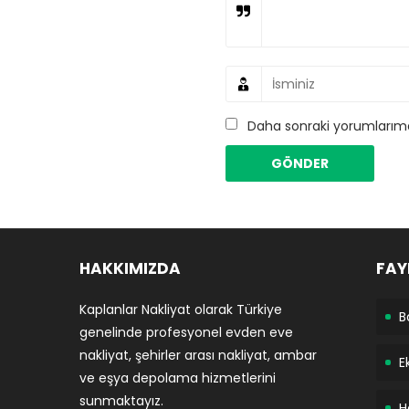
Daha sonraki yorumlarımda
HAKKIMIZDA
FAY
Kaplanlar Nakliyat olarak Türkiye
B
genelinde profesyonel evden eve
nakliyat, şehirler arası nakliyat, ambar
E
ve eşya depolama hizmetlerini
sunmaktayız.
H