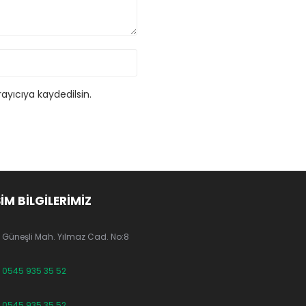
ayıcıya kaydedilsin.
ŞİM BİLGİLERİMİZ
Güneşli Mah. Yılmaz Cad. No:8
0545 935 35 52
0545 935 35 52