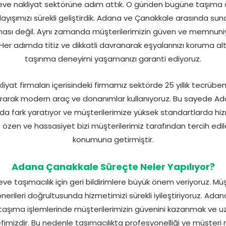
e nakliyat sektörüne adım attık. O günden bugüne taşıma a
ayışımızı sürekli geliştirdik. Adana ve Çanakkale arasında s
ası değil. Aynı zamanda müşterilerimizin güven ve memnuni
 Her adımda titiz ve dikkatli davranarak eşyalarınızı koruma alt
taşınma deneyimi yaşamanızı garanti ediyoruz.
at firmaları içerisindeki firmamız sektörde 25 yıllık tecrübemi
rarak modern araç ve donanımlar kullanıyoruz. Bu sayede 
ında fark yaratıyor ve müşterilerimize yüksek standartlarda 
özen ve hassasiyet bizi müşterilerimiz tarafından tercih edil
konumuna getirmiştir.
Adana Çanakkale Süreçte Neler Yapılıyor?
 taşımacılık için geri bildirimlere büyük önem veriyoruz. Müşt
 önerileri doğrultusunda hizmetimizi sürekli iyileştiriyoruz. Ad
 taşıma işlemlerinde müşterilerimizin güvenini kazanmak ve
mizdir. Bu nedenle taşımacılıkta profesyonelliği ve müşter