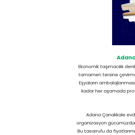
Adana 
Ekonomik taşımacılık denil
tamamen tersine çevirmeyi
Eşyaların ambalajlanması
kadar her aşamada prof
Adana Çanakkale evden
organizasyon gücümüzdür. A
Bu tasarrufu da fiyatları