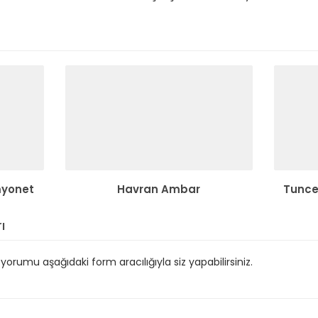
myonet
Havran Ambar
Tuncel
ı
orumu aşağıdaki form aracılığıyla siz yapabilirsiniz.