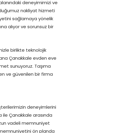
lanındaki deneyimimizi ve
unduğumuz nakliyat hizmeti
yetini sağlamaya yönelik
ına alıyor ve sorunsuz bir
zle birlikte teknolojik
Adana Çanakkale evden eve
hizmet sunuyoruz. Taşıma
en ve güvenilen bir firma
erilerimizin deneyimlerini
ana ile Çanakkale arasında
 uzun vadeli memnuniyet
i memnuniyetini ön planda