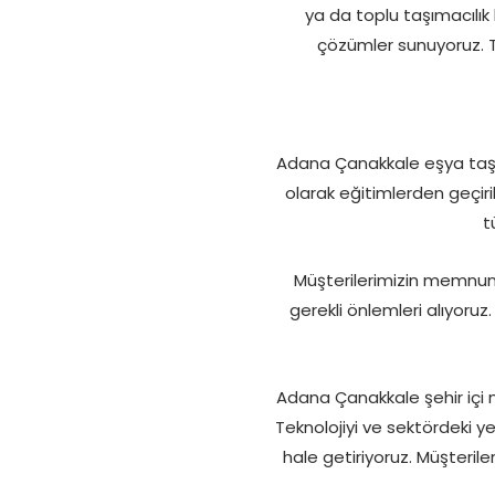
ya da toplu taşımacılık
çözümler sunuyoruz. T
Adana Çanakkale eşya taşım
olarak eğitimlerden geçiril
t
Müşterilerimizin memnuni
gerekli önlemleri alıyoru
Adana Çanakkale şehir içi na
Teknolojiyi ve sektördeki ye
hale getiriyoruz. Müşteri