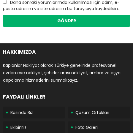
Daha sonraki yorumlarımda kullanılması için adım, e-
posta adresim ve site adresim bu tarayıcıya kaydedilsin.
HAKKIMIZDA
Kaplanlar Nakliyat olarak Türkiye genelinde profesyonel
evden eve nakliyat, şehirler arası nakliyat, ambar ve eşya
depolama hizmetlerini sunmaktayız.
FAYDALI LİNKLER
Basında Biz
Çözüm Ortakları
Ekibimiz
Foto Galeri