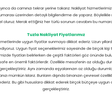
nca da camınızı tekrar yerine takarız. Nakliyat hizmetlerimi
arası üzerinden detaylı bilgilendirme de yaparız. Böylelikle m
l oluruz. Merak ettiğiniz her türlü sorunun cevabını bu numara
Tuzla Nakliyat Fiyatlarımız
zmetlerinde uygun fiyatlar sunmaya dikkat ederiz. Uzun yıllard
ediyoruz. Uygun fiyat seçeneklerimiz sayesinde de birçok kişi t
mizde fiyatları belirlerken de çeşitli faktörleri göz önünde bu
esafe en önemli faktörlerdir. Özellikle mesafenin az olduğu du
 gerçekleştiririz. Aynı zamanda eşyalarınızın az olduğu durum
zı mümkün kılarız. Bunların dışında binanızın çevresel özellikle
t ederiz. Bu gibi hususlara dikkat ederek birçok bütçeye uygun o
gerçekleştiririz.