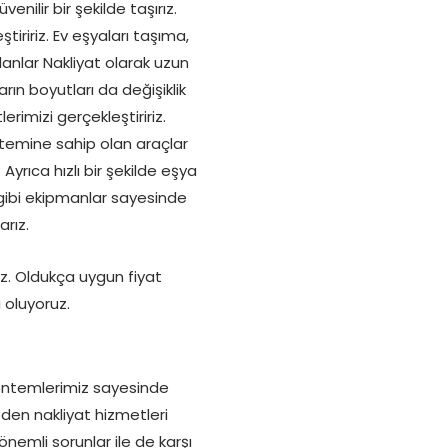
nilir bir şekilde taşırız.
iririz. Ev eşyaları taşıma,
lanlar Nakliyat olarak uzun
arın boyutları da değişiklik
rimizi gerçekleştiririz.
istemine sahip olan araçlar
Ayrıca hızlı bir şekilde eşya
 gibi ekipmanlar sayesinde
rız.
z. Oldukça uygun fiyat
 oluyoruz.
öntemlerimiz sayesinde
den nakliyat hizmetleri
 önemli sorunlar ile de karşı