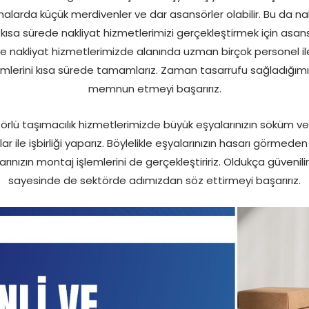
inalarda küçük merdivenler ve dar asansörler olabilir. Bu da n
e kısa sürede nakliyat hizmetlerimizi gerçekleştirmek için as
ve nakliyat hizmetlerimizde alanında uzman birçok personel ile 
mlerini kısa sürede tamamlarız. Zaman tasarrufu sağladığımız
memnun etmeyi başarırız.
rlü taşımacılık hizmetlerimizde büyük eşyalarınızın söküm ve 
le işbirliği yaparız. Böylelikle eşyalarınızın hasarı görmeden
rınızın montaj işlemlerini de gerçekleştiririz. Oldukça güvenili
sayesinde de sektörde adımızdan söz ettirmeyi başarırız.