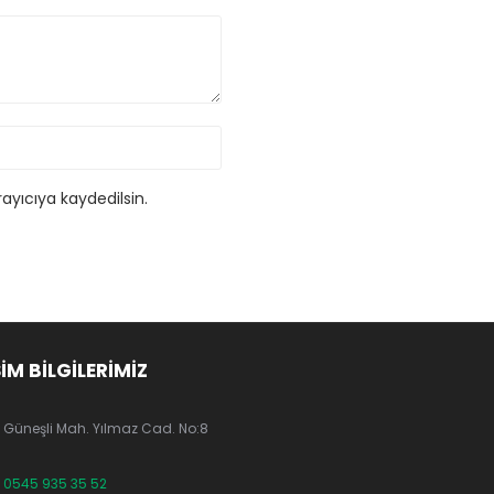
ayıcıya kaydedilsin.
ŞİM BİLGİLERİMİZ
Güneşli Mah. Yılmaz Cad. No:8
0545 935 35 52