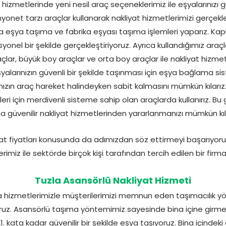
hizmetlerinde yeni nesil araç seçeneklerimiz ile eşyalarınızı güve
et tarzı araçlar kullanarak nakliyat hizmetlerimizi gerçekleşt
a eşya taşıma ve fabrika eşyası taşıma işlemleri yaparız. Kap
esyonel bir şekilde gerçekleştiriyoruz. Ayrıca kullandığımız araçl
çlar, büyük boy araçlar ve orta boy araçlar ile nakliyat hizmetle
şyalarınızın güvenli bir şekilde taşınması için eşya bağlama s
arınızın araç hareket halindeyken sabit kalmasını mümkün kılarız. 
eri için merdivenli sisteme sahip olan araçlarda kullanırız. Bu
a güvenilir nakliyat hizmetlerinden yararlanmanızı mümkün kıla
yat fiyatları konusunda da adımızdan söz ettirmeyi başarıyoru
rimiz ile sektörde birçok kişi tarafından tercih edilen bir firma
Tuzla Asansörlü Nakliyat Hizmeti
a hizmetlerimizle müşterilerimizi memnun eden taşımacılık y
ruz. Asansörlü taşıma yöntemimiz sayesinde bina içine girme
1. kata kadar güvenilir bir şekilde eşya taşıyoruz. Bina içindeki