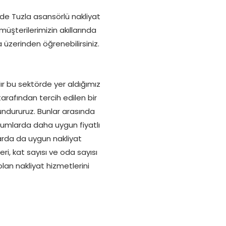
zde Tuzla asansörlü nakliyat
üşterilerimizin akıllarında
 üzerinden öğrenebilirsiniz.
ır bu sektörde yer aldığımız
arafından tercih edilen bir
lundururuz. Bunlar arasında
rumlarda daha uygun fiyatlı
larda da uygun nakliyat
ri, kat sayısı ve oda sayısı
lan nakliyat hizmetlerini