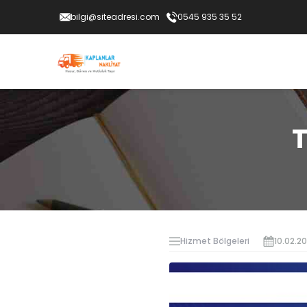
bilgi@siteadresi.com
0545 935 35 52
T
Hizmet Bölgeleri
10.02.2