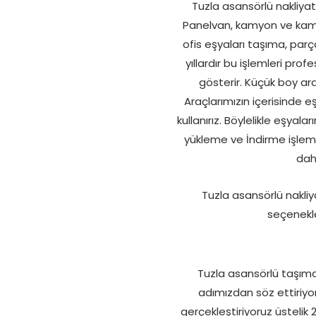
Tuzla asansörlü nakliyat 
Panelvan, kamyon ve kamyon
ofis eşyaları taşıma, parç
yıllardır bu işlemleri prof
gösterir. Küçük boy ara
Araçlarımızın içerisinde e
kullanırız. Böylelikle eşyal
yükleme ve İndirme işleml
dah
Tuzla asansörlü nakli
seçenekle
Tuzla asansörlü taşım
adımızdan söz ettiriyo
gerçekleştiriyoruz üstelik 2