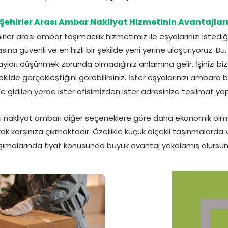
Şehirler Arası Ambar Nakliyat Hizmetinin Avantajlar
ehirler arası ambar taşımacılık hizmetimiz ile eşyalarınızı istedi
ına güvenli ve en hızlı bir şekilde yeni yerine ulaştırıyoruz. Bu, 
tayları düşünmek zorunda olmadığınız anlamına gelir. İşinizi bi
ekilde gerçekleştiğini görebilirsiniz. İster eşyalarınızı ambara bı
. Ve gidilen yerde ister ofisimizden ister adresinize teslimat yaptı
ası nakliyat ambarı diğer seçeneklere göre daha ekonomik olm
ak karşınıza çıkmaktadır. Özellikle küçük ölçekli taşınmalard
şımalarında fiyat konusunda büyük avantaj yakalamış olursun