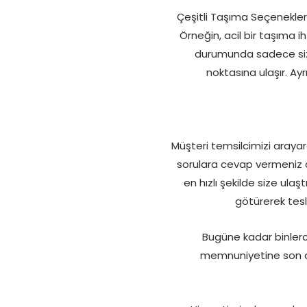
Çeşitli Taşıma Seçenekler
Örneğin, acil bir taşıma
durumunda sadece sizin 
noktasına ulaşır. Ay
Müşteri temsilcimizi arayara
sorulara cevap vermeniz dah
en hızlı şekilde size ula
götürerek tesl
Bugüne kadar binlerc
memnuniyetine son d