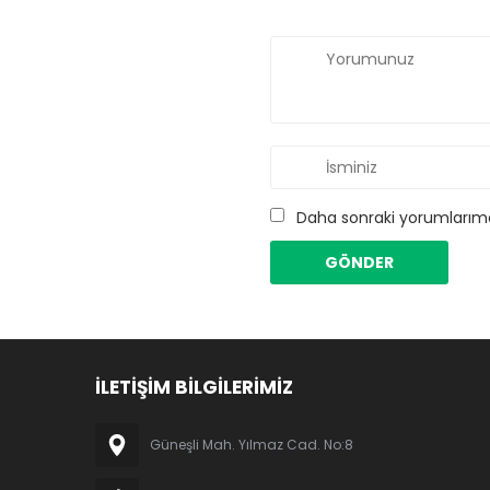
Daha sonraki yorumlarımda
İLETİŞİM BİLGİLERİMİZ
Güneşli Mah. Yılmaz Cad. No:8