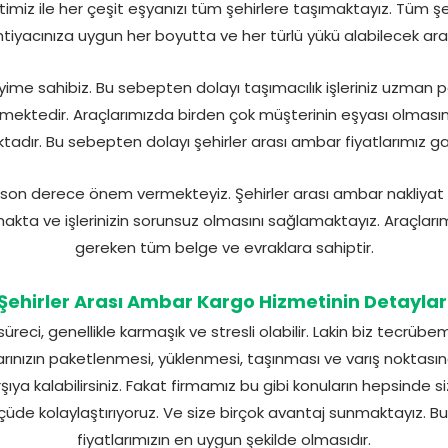
imiz ile her çeşit eşyanızı tüm şehirlere taşımaktayız. Tüm şeh
 İhtiyacınıza uygun her boyutta ve her türlü yükü alabilecek ar
yime sahibiz. Bu sebepten dolayı taşımacılık işleriniz uzman pe
rlemektedir. Araçlarımızda birden çok müşterinin eşyası olması
tadır. Bu sebepten dolayı şehirler arası ambar fiyatlarımız 
n derece önem vermekteyiz. Şehirler arası ambar nakliyat iş
kta ve işlerinizin sorunsuz olmasını sağlamaktayız. Araçlarımı
gereken tüm belge ve evraklara sahiptir.
Şehirler Arası Ambar Kargo Hizmetinin Detaylar
reci, genellikle karmaşık ve stresli olabilir. Lakin biz tecrübem
rınızın paketlenmesi, yüklenmesi, taşınması ve varış noktasında
arşıya kalabilirsiniz. Fakat firmamız bu gibi konuların hepsinde
lçüde kolaylaştırıyoruz. Ve size birçok avantaj sunmaktayız. B
fiyatlarımızın en uygun şekilde olmasıdır.