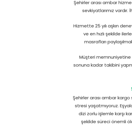
Şehirler arası ambar hizmet
sevkiyatlarımız vardır.
Hizmette 25 yılı aşkın dene
ve en hızlı şekilde ile
masrafları paylaşılmak
Müşteri memnuniyetine so
sonuna kadar takibini yapma
Şehirler arası ambar kargo sü
stresi yaşatmıyoruz. Eşyala
dizi zorlu işlemle karşı k
şekilde süreci önemli ö