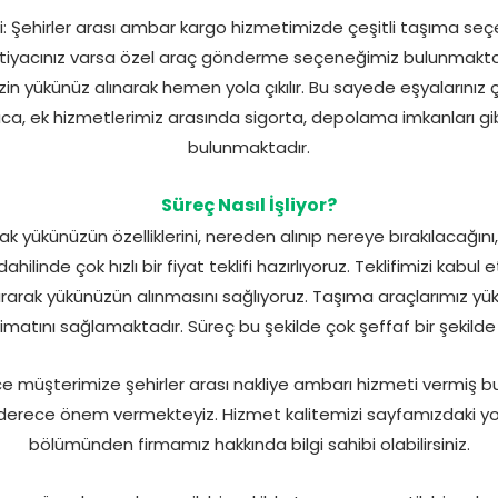
i: Şehirler arası ambar kargo hizmetimizde çeşitli taşıma seç
 ihtiyacınız varsa özel araç gönderme seçeneğimiz bulunmaktad
yükünüz alınarak hemen yola çıkılır. Bu sayede eşyalarınız çok
rıca, ek hizmetlerimiz arasında sigorta, depolama imkanları g
bulunmaktadır.
Süreç Nasıl İşliyor?
k yükünüzün özelliklerini, nereden alınıp nereye bırakılacağını, 
ilinde çok hızlı bir fiyat teklifi hazırlıyoruz. Teklifimizi kabul
ştırarak yükünüzün alınmasını sağlıyoruz. Taşıma araçlarımız y
imatını sağlamaktadır. Süreç bu şekilde çok şeffaf bir şekilde 
e müşterimize şehirler arası nakliye ambarı hizmeti vermiş b
erece önem vermekteyiz. Hizmet kalitemizi sayfamızdaki yor
bölümünden firmamız hakkında bilgi sahibi olabilirsiniz.