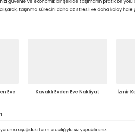
nızı güvenle ve ekonomik bir şekilde taşımanın pratik bir yolu
alışarak, taşınma sürecini daha az stresli ve daha kolay hale ge
den Eve
Kavaklı Evden Eve Nakliyat
İzmir K
ı
orumu aşağıdaki form aracılığıyla siz yapabilirsiniz.