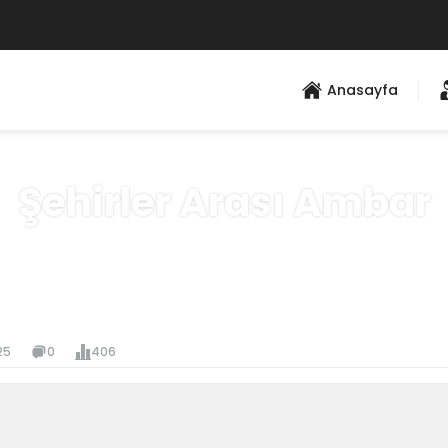
Anasayfa
Şehirler Arası Ambar
Anasayfa
»
Hizmet Bölgeleri
25
0
406