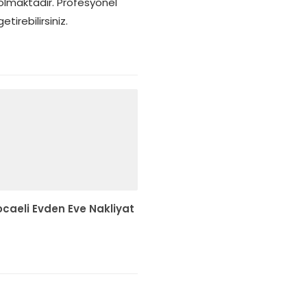
 olmaktadır. Profesyonel
tirebilirsiniz.
ocaeli Evden Eve Nakliyat