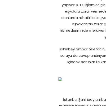
yapıyoruz. Bu işlemler iç
eşyalara zarar vermede
alanlarda rahatlıkla taşıy
eşyalarınızın zarar g
hizmetlerimizde merdivenli
Şahinbey ambar telefon num
soruyu da cevaplandırıyor
içindeki sorunlar ile k
İstanbul Şahinbey ambar
mümkün kılıyoruz. Çünkü na