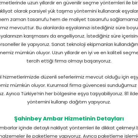
etlerinde uzun yıllardır en güvenilir seçme yöntemleri ile b
liyat olarak parsiyel yük taşıma yöntemini kullanarak eşyaların
için hem zaman tasarrufu hem de maliyet tasarrufu sağlamamı
ız mevcuttur. Bu alanlarda eşyalarınızı istediğiniz süre boy
larınızın karışmasını da engelliyoruz. İstediğiniz süre içerisi
rsoneller ile yapıyoruz. Sanat teknoloji ekipmanları kullandığı
lmemiz mümkün oluyor. Uzun yıllardır en iyi ve en kaliteli seçme
tercih ettiği firma olmayı başarıyoruz.
 hizmetlerimizde düzenli seferlerimiz mevcut olduğu için eşya
memiz mümkün oluyor. Kurumsal firma güvencesi sunduğumuz i
z. Ayrıca Türkiye’nin her bölgesine eşya taşıyabiliyoruz. 81 il
yöntemini kullanıp dağıtım yapıyoruz.
Şahinbey Ambar Hizmetinin Detayları
barlar içinde detaylı nakliyat yöntemleri ile dikkat çekmeyi
malzemeler ile paketleme yapıyoruz. Ayrıca paketleme işlemler