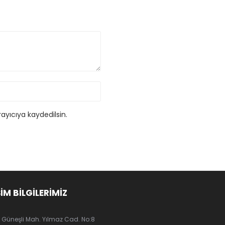
ayıcıya kaydedilsin.
ŞİM BİLGİLERİMİZ
Güneşli Mah. Yılmaz Cad. No:8