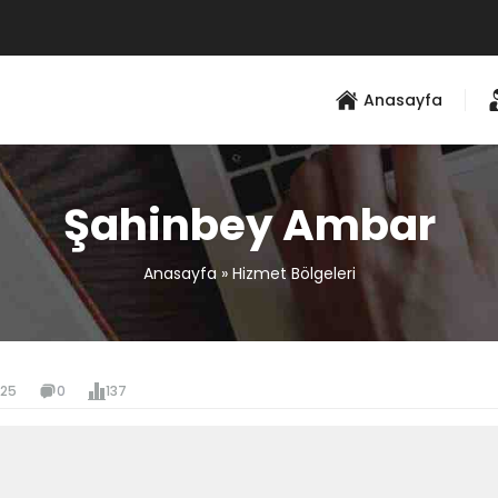
Anasayfa
Şahinbey Ambar
Anasayfa
»
Hizmet Bölgeleri
025
0
137