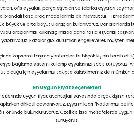
aları, ofis eşyaları, parça eşyaları ve fabrika eşyaları taşım
 ve brandalı kasa araç modellerimiz de mevcuttur. Hizmetleri
çük, büyük ve orta boyutlu araçları kullanıyoruz. Dar alanlarda 
yutlu araçlarımızı kullandığımızda daha fazla eşyanızı taşıyoru
k yaptırıyoruz. Kazalar gibi durumları engelleyerek müşteri m
inde kapsamlı taşıma yöntemleri ile birçok kişinin tercih etti
eşya bağlama sistemi kullanıp eşyalarınızı sabit tutuyoruz. A
t olduğu için eşyalarınızı takipte kalabilmemiz de mümkün o
En Uygun Fiyat Seçenekleri
lerinde uygun fiyat avantajları sayesinde birçok kişinin terc
saplarken dikkatli davranıyoruz. Eşya miktarı fiyatlarımızı belir
z önünde bulunduruyoruz. Özellikle kısa mesafelerde uygun fi
sunuyoruz.