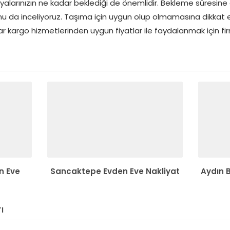
larınızın ne kadar beklediği de önemlidir. Bekleme süresine gö
unu da inceliyoruz. Taşıma için uygun olup olmamasına dikkat
kargo hizmetlerinden uygun fiyatlar ile faydalanmak için firm
n Eve
Sancaktepe Evden Eve Nakliyat
Aydın B
ı