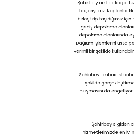
Şahinbey ambar kargo hizm
başarıyoruz. Kaplanlar Nak
birleştirip taşıdığımız 
geniş depolama alanlarım
depolama alanlarında eşya
Dağıtım işlemlerini usta pe
verimli bir şekilde kullanabi
Şahinbey ambarı İstanbul
şekilde gerçekleştir
oluşmasını da engelliyoru
Şahinbey’e giden am
hizmetlerimizde en iyi 