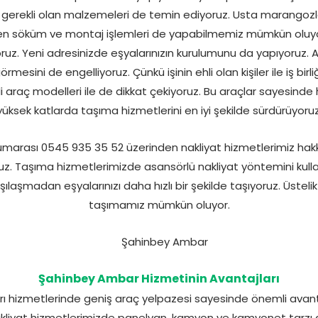
in gerekli olan malzemeleri de temin ediyoruz. Usta marangoz
n söküm ve montaj işlemleri de yapabilmemiz mümkün oluyor
oruz. Yeni adresinizde eşyalarınızın kurulumunu da yapıyoruz. A
örmesini de engelliyoruz. Çünkü işinin ehli olan kişiler ile iş bir
 araç modelleri ile de dikkat çekiyoruz. Bu araçlar sayesin
yüksek katlarda taşıma hizmetlerini en iyi şekilde sürdürüyoruz
arası 0545 935 35 52 üzerinden nakliyat hizmetlerimiz hakk
uz. Taşıma hizmetlerimizde asansörlü nakliyat yöntemini kulla
arşılaşmadan eşyalarınızı daha hızlı bir şekilde taşıyoruz. Üstel
taşımamız mümkün oluyor.
Şahinbey Ambar Hizmetinin Avantajları
ı hizmetlerinde geniş araç yelpazesi sayesinde önemli avan
kliyat hizmetlerimizde panelvan, kamyon ve kamyonet tarzı ar