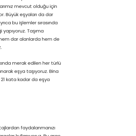
larımız mevcut olduğu için
. Büyük eşyaları da dar
yrıca bu işlemler sırasında
liği yapıyoruz. Taşıma
de hem dar alanlarda hem de
.
ında merak edilen her türlü
narak eşya taşıyoruz. Bina
ik 21 kata kadar da eşya
tajlardan faydalanmanızı
açlar kullanıyoruz. Bu araç