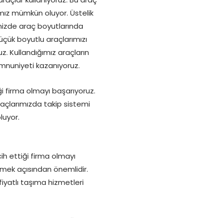
amız mümkün oluyor. Üstelik
mizde araç boyutlarında
küçük boyutlu araçlarımızı
z. Kullandığımız araçların
emnuniyeti kazanıyoruz.
ği firma olmayı başarıyoruz.
raçlarımızda takip sistemi
luyor.
ih ettiği firma olmayı
lemek açısından önemlidir.
yatlı taşıma hizmetleri