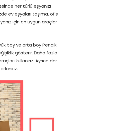
esinde her türlü eşyanızı
zde ev eşyaları taşıma, ofis
yanız için en uygun araçlar
üyük boy ve orta boy Pendik
işiklik gösterir. Daha fazla
çları kullanırız. Ayrıca dar
rlanırız.