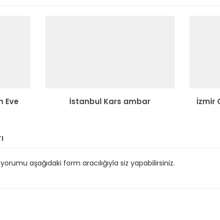
n Eve
İstanbul Kars ambar
İzmir
ı
orumu aşağıdaki form aracılığıyla siz yapabilirsiniz.