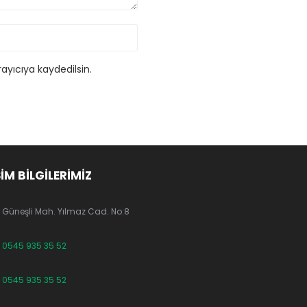
ayıcıya kaydedilsin.
ŞİM BİLGİLERİMİZ
Güneşli Mah. Yılmaz Cad. No:8
0545 935 35 52
0545 935 35 52