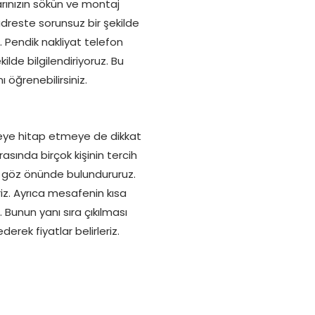
arınızın sökün ve montaj
z adreste sorunsuz bir şekilde
. Pendik nakliyat telefon
lde bilgilendiriyoruz. Bu
 öğrenebilirsiniz.
keye hitap etmeye de dikkat
sında birçok kişinin tercih
ını göz önünde bulundururuz.
riz. Ayrıca mesafenin kısa
 Bunun yanı sıra çıkılması
erek fiyatlar belirleriz.