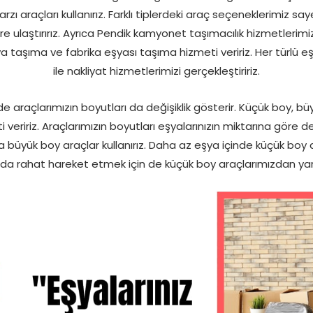
 araçları kullanırız. Farklı tiplerdeki araç seçeneklerimiz say
re ulaştırırız. Ayrıca Pendik kamyonet taşımacılık hizmetlerimi
a taşıma ve fabrika eşyası taşıma hizmeti veririz. Her türlü eş
ile nakliyat hizmetlerimizi gerçekleştiririz.
e araçlarımızın boyutları da değişiklik gösterir. Küçük boy, b
eririz. Araçlarımızın boyutları eşyalarınızın miktarına göre değ
üyük boy araçlar kullanırız. Daha az eşya içinde küçük boy ara
da rahat hareket etmek için de küçük boy araçlarımızdan yara