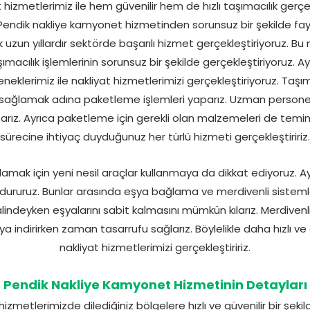
izmetlerimiz ile hem güvenilir hem de hızlı taşımacılık gerçekl
 Pendik nakliye kamyonet hizmetinden sorunsuz bir şekilde fay
k uzun yıllardır sektörde başarılı hizmet gerçekleştiriyoruz. Bu
ımacılık işlemlerinin sorunsuz bir şekilde gerçekleştiriyoruz. 
eklerimiz ile nakliyat hizmetlerimizi gerçekleştiriyoruz. Taşı
i sağlamak adına paketleme işlemleri yaparız. Uzman personelle
rız. Ayrıca paketleme için gerekli olan malzemeleri de temin 
sürecine ihtiyaç duyduğunuz her türlü hizmeti gerçekleştiririz.
ğlamak için yeni nesil araçlar kullanmaya da dikkat ediyoruz. Ay
ndururuz. Bunlar arasında eşya bağlama ve merdivenli sistemle
lindeyken eşyalarını sabit kalmasını mümkün kılarız. Merdivenl
a indirirken zaman tasarrufu sağlarız. Böylelikle daha hızlı ve 
nakliyat hizmetlerimizi gerçekleştiririz.
Pendik Nakliye Kamyonet Hizmetinin Detayları
 hizmetlerimizde dilediğiniz bölgelere hızlı ve güvenilir bir şekil