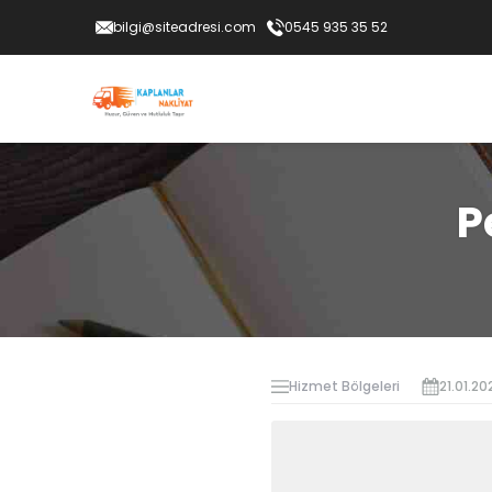
bilgi@siteadresi.com
0545 935 35 52
P
Hizmet Bölgeleri
21.01.20