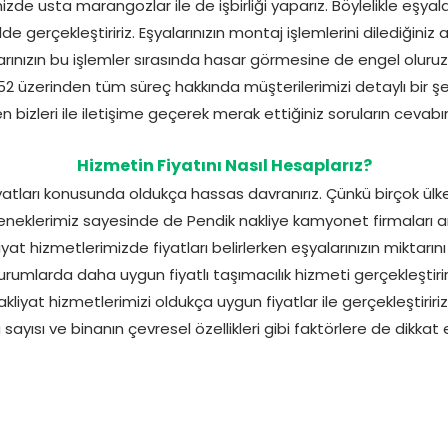
izde usta marangozlar ile de işbirliği yaparız. Böylelikle eşyal
lde gerçekleştiririz. Eşyalarınızın montaj işlemlerini dilediğini
larınızın bu işlemler sırasında hasar görmesine de engel oluruz
üzerinden tüm süreç hakkında müşterilerimizi detaylı bir şeki
bizleri ile iletişime geçerek merak ettiğiniz soruların cevabını
Hizmetin Fiyatını Nasıl Hesaplarız?
yatları konusunda oldukça hassas davranırız. Çünkü birçok ül
eneklerimiz sayesinde de Pendik nakliye kamyonet firmaları ara
kliyat hizmetlerimizde fiyatları belirlerken eşyalarınızın miktar
urumlarda daha uygun fiyatlı taşımacılık hizmeti gerçekleştiri
iyat hizmetlerimizi oldukça uygun fiyatlar ile gerçekleştiririz.
sayısı ve binanın çevresel özellikleri gibi faktörlere de dikkat ed