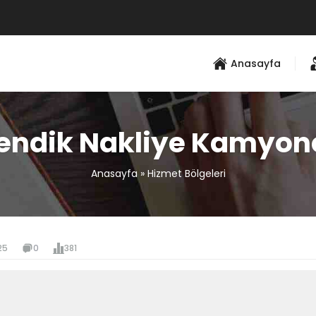
Anasayfa
endik Nakliye Kamyon
Anasayfa
»
Hizmet Bölgeleri
25
0
381