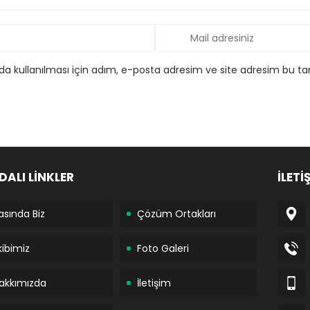
 kullanılması için adım, e-posta adresim ve site adresim bu tar
DALI LİNKLER
İLETİ
asında Biz
Çözüm Ortakları
kibimiz
Foto Galeri
akkımızda
İletişim