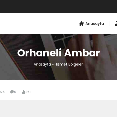
Anasayfa
Orhaneli Ambar
Anasayfa
»
Hizmet Bölgeleri
025
0
361