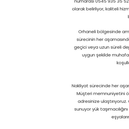
numarası 0545 935 35 52 i
olarak belirliyor, kaliteli h
Orhaneli bölgesinde amb
sürecinin her aşamasında 
geçici veya uzun süreli de
uygun şekilde muhafaz
koşull
Nakliyat sürecinde her aşama
Müşteri memnuniyetini ön 
adresinize ulaştırıyoruz
sunuyor yük taşımacılığın
eşyaları