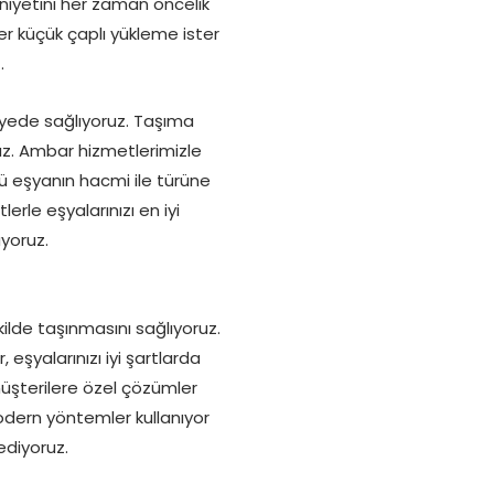
niyetini her zaman öncelik
ster küçük çaplı yükleme ister
.
iyede sağlıyoruz. Taşıma
ruz. Ambar hizmetlerimizle
lü eşyanın hacmi ile türüne
le eşyalarınızı en iyi
uyoruz.
kilde taşınmasını sağlıyoruz.
eşyalarınızı iyi şartlarda
müşterilere özel çözümler
odern yöntemler kullanıyor
ediyoruz.