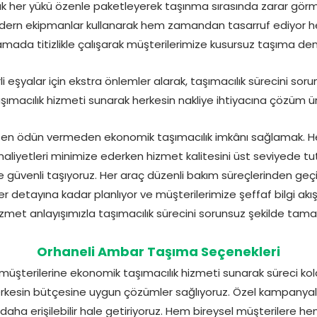
k her yükü özenle paketleyerek taşınma sırasında zarar görme
ern ekipmanlar kullanarak hem zamandan tasarruf ediyor he
şamada titizlikle çalışarak müşterilerimize kusursuz taşıma de
li eşyalar için ekstra önlemler alarak, taşımacılık sürecini so
şımacılık hizmeti sunarak herkesin nakliye ihtiyacına çözüm ür
ten ödün vermeden ekonomik taşımacılık imkânı sağlamak. H
maliyetleri minimize ederken hizmet kalitesini üst seviyede tu
 ve güvenli taşıyoruz. Her araç düzenli bakım süreçlerinden geçir
 her detayına kadar planlıyor ve müşterilerimize şeffaf bilgi akı
zmet anlayışımızla taşımacılık sürecini sorunsuz şekilde tam
Orhaneli Ambar Taşıma Seçenekleri
üşterilerine ekonomik taşımacılık hizmeti sunarak süreci kola
rkesin bütçesine uygun çözümler sağlıyoruz. Özel kampanyalar
ığı daha erişilebilir hale getiriyoruz. Hem bireysel müşterilere