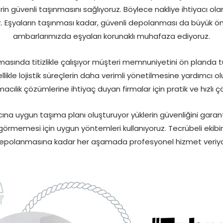
in güvenli taşınmasını sağlıyoruz. Böylece nakliye ihtiyacı ol
z. Eşyaların taşınması kadar, güvenli depolanması da büyük 
ambarlarımızda eşyaları korunaklı muhafaza ediyoruz.
asında titizlikle çalışıyor müşteri memnuniyetini ön planda t
likle lojistik süreçlerin daha verimli yönetilmesine yardımcı o
ılık çözümlerine ihtiyaç duyan firmalar için pratik ve hızlı ç
ına uygun taşıma planı oluşturuyor yüklerin güvenliğini garanti
görmemesi için uygun yöntemleri kullanıyoruz. Tecrübeli ekibi
epolanmasına kadar her aşamada profesyonel hizmet veriyo