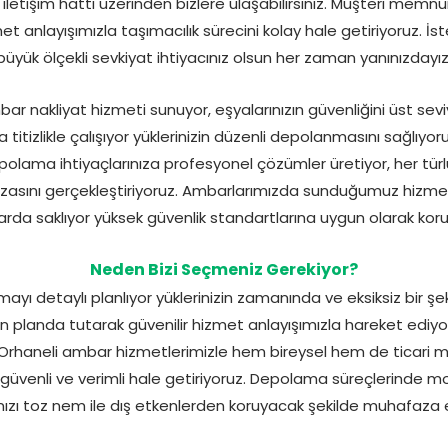
letişim hattı üzerinden bizlere ulaşabilirsiniz. Müşteri memnu
izmet anlayışımızla taşımacılık sürecini kolay hale getiriyoruz. İ
büyük ölçekli sevkiyat ihtiyacınız olsun her zaman yanınızdayız
ar nakliyat hizmeti sunuyor, eşyalarınızın güvenliğini üst sev
titizlikle çalışıyor yüklerinizin düzenli depolanmasını sağlıyo
polama ihtiyaçlarınıza profesyonel çözümler üretiyor, her tür
asını gerçekleştiriyoruz. Ambarlarımızda sunduğumuz hizmetler
arda saklıyor yüksek güvenlik standartlarına uygun olarak kor
Neden Bizi Seçmeniz Gerekiyor?
yı detaylı planlıyor yüklerinizin zamanında ve eksiksiz bir şe
planda tutarak güvenilir hizmet anlayışımızla hareket ediyor, 
. Orhaneli ambar hizmetlerimizle hem bireysel hem de ticari 
ı güvenli ve verimli hale getiriyoruz. Depolama süreçlerinde m
nızı toz nem ile dış etkenlerden koruyacak şekilde muhafaza 