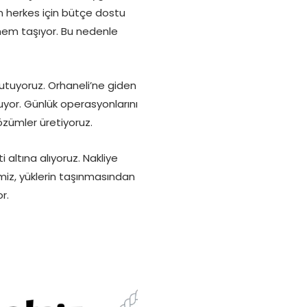
an herkes için bütçe dostu
önem taşıyor. Bu nedenle
utuyoruz. Orhaneli’ne giden
luyor. Günlük operasyonlarını
özümler üretiyoruz.
 altına alıyoruz. Nakliye
miz, yüklerin taşınmasından
r.