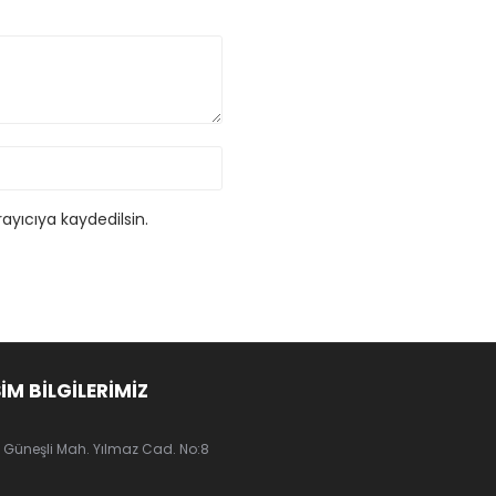
ayıcıya kaydedilsin.
ŞİM BİLGİLERİMİZ
Güneşli Mah. Yılmaz Cad. No:8