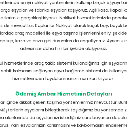
erinde en iyi nakliyat yöntemlerini kullanıp birçok eşyayı 
 parça eşyaları ve fabrika eşyaları taşıyoruz. Açık kasa, kapalı
metlerimizi gerçekleştiriyoruz. Nakliyat hizmetlerimizde pan
iz de mevcuttur. Kaplanlar Nakliyat olarak küçük boy, büyük b
tlardaki araç modelleri ile eşya taşıma işlemlerini en iyi şekild
tırıp, kaza ve arıza gibi durumları da engelliyoruz. Ayrıca uzm
adresinize daha hızlı bir şekilde ulaşıyoruz.
hizmetlerinde araç takip sistemi kullandığımız için eşyalarınız
 sabit kalmasını sağlayan eşya bağlama sistemi de kullanıyoruz
hizmetlerinden faydalanmanızı mümkün kılıyoruz.
Ödemiş Ambar Hizmetinin Detayları
r içinde dikkat çeken taşıma yöntemlerimiz mevcuttur. Bunla
 Müşterilerin eşyalarını birleştirerek taşıdığımız bu yöntemde
 alanlarında da eşyalarınızı istediğiniz süre boyunca depolu
yoruz. Yani eşyalarınızın karışmasını ve kaybolmasını engellem