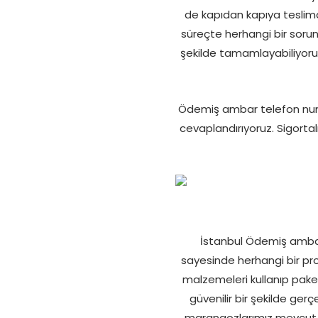
de kapıdan kapıya teslim
süreçte herhangi bir sorun 
şekilde tamamlayabiliyoruz
Ödemiş ambar telefon numa
cevaplandırıyoruz. Sigort
İstanbul Ödemiş ambarı 
sayesinde herhangi bir prob
malzemeleri kullanıp pake
güvenilir bir şekilde ger
marangozlarımız mevcut 