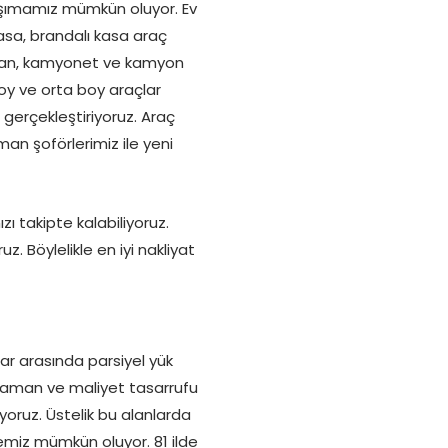
taşımamız mümkün oluyor. Ev
 kasa, brandalı kasa araç
elvan, kamyonet ve kamyon
oy ve orta boy araçlar
e gerçekleştiriyoruz. Araç
an şoförlerimiz ile yeni
ı takipte kalabiliyoruz.
. Böylelikle en iyi nakliyat
r arasında parsiyel yük
 zaman ve maliyet tasarrufu
yoruz. Üstelik bu alanlarda
emiz mümkün oluyor. 81 ilde