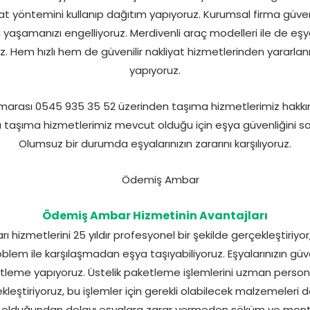
at yöntemini kullanıp dağıtım yapıyoruz. Kurumsal firma güv
yaşamanızı engelliyoruz. Merdivenli araç modelleri ile de eşya 
. Hem hızlı hem de güvenilir nakliyat hizmetlerinden yararlan
yapıyoruz.
rası 0545 935 35 52 üzerinden taşıma hizmetlerimiz hakkınd
alı taşıma hizmetlerimiz mevcut olduğu için eşya güvenliğini
Olumsuz bir durumda eşyalarınızın zararını karşılıyoruz.
Ödemiş Ambar Hizmetinin Avantajları
hizmetlerini 25 yıldır profesyonel bir şekilde gerçekleştiriyor, 
lem ile karşılaşmadan eşya taşıyabiliyoruz. Eşyalarınızın güve
tleme yapıyoruz. Üstelik paketleme işlemlerini uzman personel
çekleştiriyoruz, bu işlemler için gerekli olabilecek malzemeler
olduğundan dolayı eşyalara zarar vermeden söküm ve monta