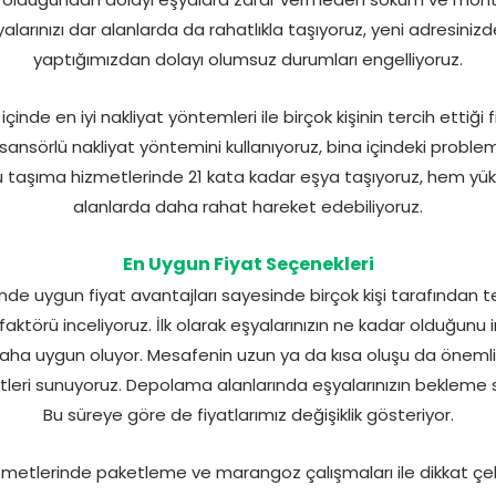
arınızı dar alanlarda da rahatlıkla taşıyoruz, yeni adresiniz
yaptığımızdan dolayı olumsuz durumları engelliyoruz.
inde en iyi nakliyat yöntemleri ile birçok kişinin tercih ettiği
nsörlü nakliyat yöntemini kullanıyoruz, bina içindeki proble
lü taşıma hizmetlerinde 21 kata kadar eşya taşıyoruz, hem y
alanlarda daha rahat hareket edebiliyoruz.
En Uygun Fiyat Seçenekleri
 uygun fiyat avantajları sayesinde birçok kişi tarafından te
k faktörü inceliyoruz. İlk olarak eşyalarınızın ne kadar olduğunu 
daha uygun oluyor. Mesafenin uzun ya da kısa oluşu da önemli
tleri sunuyoruz. Depolama alanlarında eşyalarınızın bekleme sü
Bu süreye göre de fiyatlarımız değişiklik gösteriyor.
etlerinde paketleme ve marangoz çalışmaları ile dikkat çek