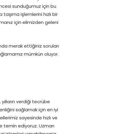
encesi sunduğumuz için bu
taşıma işlemlerini hızlı bir
manız için elimizden geleni
a merak ettiğiniz soruları
 sağlamamız mümkün oluyor.
yılların verdiği tecrübe
nliğini sağlamak için en iyi
lerimiz sayesinde hızlı ve
i de temin ediyoruz. Uzman
j işlemleri yapabilmemiz