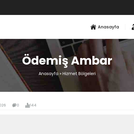
Anasayfa
Ödemiş Ambar
Anasayfa
»
Hizmet Bölgeleri
026
0
144