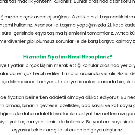
rklı taşımacılık yöntemi kullanırız. Bunlar arasında asansörlü n
ğımızda birçok avantaj sağlarız. Özellikle hızlı taşımacılık h
yöntemi kullanırız. Asansör ile taşıma yaptığımızda 21. kata kadar
 süre içerisinde eşya taşıma işlemlerini tamamlarız. Ayrıca k
merdivenler gibi olumsuz sorunlar ile de karşı karşıya kalmayız
Hizmetin Fiyatını Nasıl Hesaplarız?
fiyatları birçok kişinin merak ettiği konular arasında yer alıy
lar da en çok tercih edilen firmalar arasında yer alır. Bizler de
için Mimarsinan kamyonet nakliye firmaları arasında birçok kiş
de fiyatları belirlerken adaletli olmaya dikkat ediyoruz. Bu ne
olması, binanın çevresel özellikleri, oda sayısı ve kat sayısı gi
tiğimizde daha adaletli fiyatlar ile nakliyat hizmetlerimizi gerçe
rsiyel yük taşıma yöntemini de kullanırız. Bu yöntem sayesinde
eşyasını tek bir araç ile istenilen bölgeye ulaştırırız.