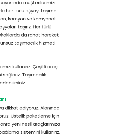
sayesinde müşterilerimizi
e her türlü eşyayı taşıma
elvan, kamyon ve kamyonet
eşyaları taşırız. Her türlü
 sokaklarda da rahat hareket
runsuz taşımacılık hizmeti
ızı kullanırız. Çeşitli araç
 sağlarız. Taşımacılık
debilirsiniz.
rı
ya dikkat ediyoruz. Alanında
oruz. Üstelik paketleme için
nra yeni nesil araçlarımıza
 bağlama sistemini kullanırız.