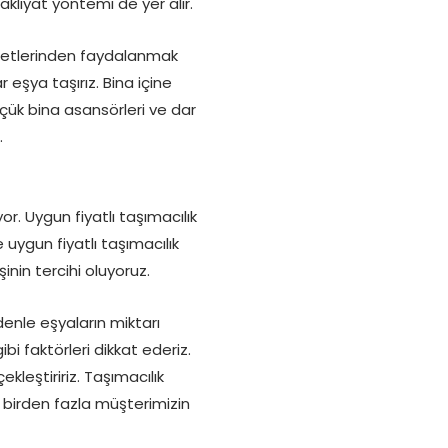
akliyat yöntemi de yer alır.
izmetlerinden faydalanmak
 eşya taşırız. Bina içine
üçük bina asansörleri ve dar
.
or. Uygun fiyatlı taşımacılık
 uygun fiyatlı taşımacılık
inin tercihi oluyoruz.
denle eşyaların miktarı
bi faktörleri dikkat ederiz.
kleştiririz. Taşımacılık
 birden fazla müşterimizin