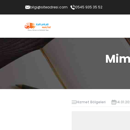
bilgi@siteadresi.com
0545 935 35 52
Mim
Hizmet Bölgeleri
14.01.2