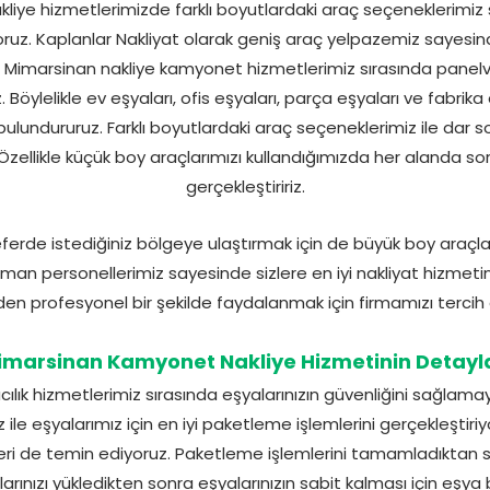
iye hizmetlerimizde farklı boyutlardaki araç seçeneklerimiz 
z. Kaplanlar Nakliyat olarak geniş araç yelpazemiz sayesind
ıca Mimarsinan nakliye kamyonet hizmetlerimiz sırasında pan
. Böylelikle ev eşyaları, ofis eşyaları, parça eşyaları ve fabrika 
bulundururuz. Farklı boyutlardaki araç seçeneklerimiz ile dar
 Özellikle küçük boy araçlarımızı kullandığımızda her alanda so
gerçekleştiririz.
erde istediğiniz bölgeye ulaştırmak için de büyük boy araçlarım
an personellerimiz sayesinde sizlere en iyi nakliyat hizmetini
en profesyonel bir şekilde faydalanmak için firmamızı tercih e
imarsinan Kamyonet Nakliye Hizmetinin Detayla
cılık hizmetlerimiz sırasında eşyalarınızın güvenliğini sağlama
ile eşyalarımız için en iyi paketleme işlemlerini gerçekleştiriy
ri de temin ediyoruz. Paketleme işlemlerini tamamladıktan so
larınızı yükledikten sonra eşyalarınızın sabit kalması için eşya