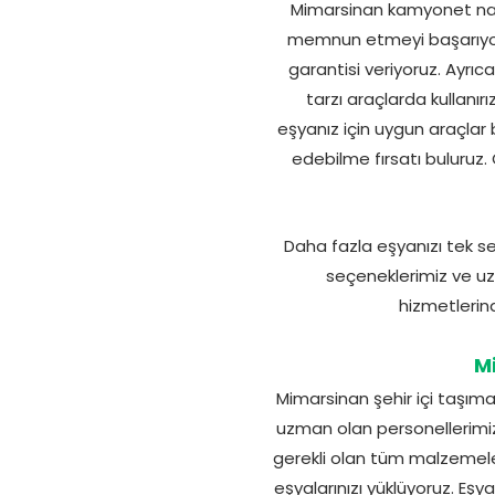
Mimarsinan kamyonet nakl
memnun etmeyi başarıyoru
garantisi veriyoruz. Ayr
tarzı araçlarda kullanırız
eşyanız için uygun araçlar 
edebilme fırsatı buluruz.
Daha fazla eşyanızı tek sef
seçeneklerimiz ve uzm
hizmetlerind
M
Mimarsinan şehir içi taşıma
uzman olan personellerimiz 
gerekli olan tüm malzemele
eşyalarınızı yüklüyoruz. Eşya