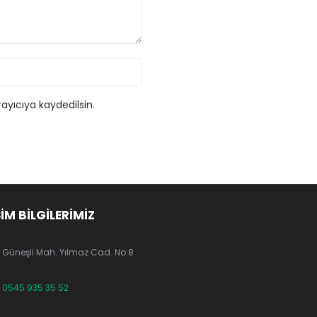
ayıcıya kaydedilsin.
ŞİM BİLGİLERİMİZ
Güneşli Mah. Yılmaz Cad. No:8
0545 935 35 52