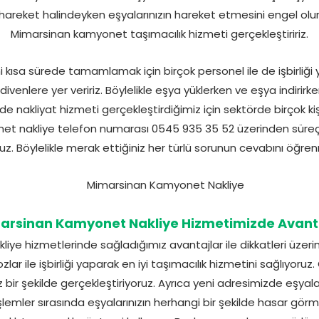
areket halindeyken eşyalarınızın hareket etmesini engel oluruz
Mimarsinan kamyonet taşımacılık hizmeti gerçekleştiririz.
 kısa sürede tamamlamak için birçok personel ile de işbirliği y
divenlere yer veririz. Böylelikle eşya yüklerken ve eşya indirir
de nakliyat hizmeti gerçekleştirdiğimiz için sektörde birçok kişi
et nakliye telefon numarası 0545 935 35 52 üzerinden süreç ha
oruz. Böylelikle merak ettiğiniz her türlü sorunun cevabını öğre
rsinan Kamyonet Nakliye Hizmetimizde Avant
ye hizmetlerinde sağladığımız avantajlar ile dikkatleri üzer
r ile işbirliği yaparak en iyi taşımacılık hizmetini sağlıyoruz
 bir şekilde gerçekleştiriyoruz. Ayrıca yeni adresimizde eşyalar
işlemler sırasında eşyalarınızın herhangi bir şekilde hasar gö