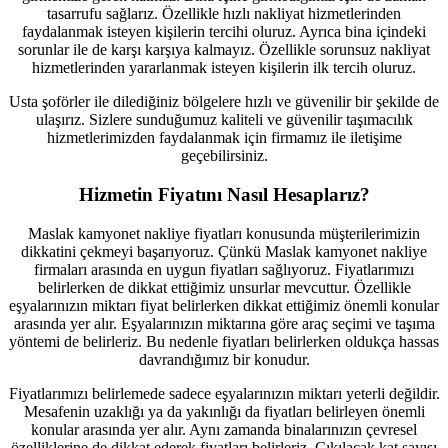
tasarrufu sağlarız. Özellikle hızlı nakliyat hizmetlerinden
faydalanmak isteyen kişilerin tercihi oluruz. Ayrıca bina içindeki
sorunlar ile de karşı karşıya kalmayız. Özellikle sorunsuz nakliyat
hizmetlerinden yararlanmak isteyen kişilerin ilk tercih oluruz.
Usta şoförler ile dilediğiniz bölgelere hızlı ve güvenilir bir şekilde de
ulaşırız. Sizlere sunduğumuz kaliteli ve güvenilir taşımacılık
hizmetlerimizden faydalanmak için firmamız ile iletişime
geçebilirsiniz.
Hizmetin Fiyatını Nasıl Hesaplarız?
Maslak kamyonet nakliye fiyatları konusunda müşterilerimizin
dikkatini çekmeyi başarıyoruz. Çünkü Maslak kamyonet nakliye
firmaları arasında en uygun fiyatları sağlıyoruz. Fiyatlarımızı
belirlerken de dikkat ettiğimiz unsurlar mevcuttur. Özellikle
eşyalarınızın miktarı fiyat belirlerken dikkat ettiğimiz önemli konular
arasında yer alır. Eşyalarınızın miktarına göre araç seçimi ve taşıma
yöntemi de belirleriz. Bu nedenle fiyatları belirlerken oldukça hassas
davrandığımız bir konudur.
Fiyatlarımızı belirlemede sadece eşyalarınızın miktarı yeterli değildir.
Mesafenin uzaklığı ya da yakınlığı da fiyatları belirleyen önemli
konular arasında yer alır. Aynı zamanda binalarınızın çevresel
özelliklerine de dikkat ederek fiyatları belirleriz. Çıkılacak kat sayısı