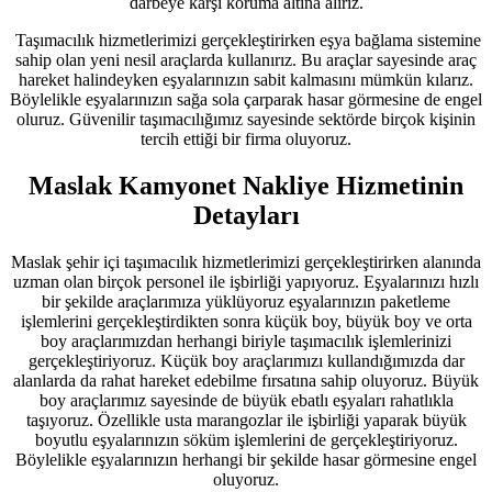
darbeye karşı koruma altına alırız.
Taşımacılık hizmetlerimizi gerçekleştirirken eşya bağlama sistemine
sahip olan yeni nesil araçlarda kullanırız. Bu araçlar sayesinde araç
hareket halindeyken eşyalarınızın sabit kalmasını mümkün kılarız.
Böylelikle eşyalarınızın sağa sola çarparak hasar görmesine de engel
oluruz. Güvenilir taşımacılığımız sayesinde sektörde birçok kişinin
tercih ettiği bir firma oluyoruz.
Maslak Kamyonet Nakliye Hizmetinin
Detayları
Maslak şehir içi taşımacılık hizmetlerimizi gerçekleştirirken alanında
uzman olan birçok personel ile işbirliği yapıyoruz. Eşyalarınızı hızlı
bir şekilde araçlarımıza yüklüyoruz eşyalarınızın paketleme
işlemlerini gerçekleştirdikten sonra küçük boy, büyük boy ve orta
boy araçlarımızdan herhangi biriyle taşımacılık işlemlerinizi
gerçekleştiriyoruz. Küçük boy araçlarımızı kullandığımızda dar
alanlarda da rahat hareket edebilme fırsatına sahip oluyoruz. Büyük
boy araçlarımız sayesinde de büyük ebatlı eşyaları rahatlıkla
taşıyoruz. Özellikle usta marangozlar ile işbirliği yaparak büyük
boyutlu eşyalarınızın söküm işlemlerini de gerçekleştiriyoruz.
Böylelikle eşyalarınızın herhangi bir şekilde hasar görmesine engel
oluyoruz.