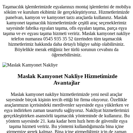
Taşımacılık işlemlerimizde eşyalarınızı montaj işlemlerini de mobilya
söküm ve kurulum ekibimiz ile gerçekleştiriyoruz. Hizmetlerimizde
panelvan, kamyon ve kamyonet tarzı araçlarda kullanırız. Maslak
kamyonet taşımacılık hizmetlerimizde çeşitli araç seçeneklerimiz
sayesinde fabrika eşyaları taşıma, ofis eşyaları taşıma, parça eşya
taşıma ve ev eşyası taşıma hizmeti veririz. Maslak kamyonet nakliye
telefon numarası 0545 935 35 52 üzerinden tüm taşımacılık
hizmetlerimiz hakkında daha detaylı bilgiye sahip olabilirsiniz.
Böylelikle merak ettiğiniz her türlü sorunun cevabını da
öğrenebilirsiniz.
Maslak Kamyonet Nakliye Hizmetimizde
Avantajlar
Maslak kamyonet nakliye hizmetlerimizde yeni nesil araçlar
sayesinde birçok kişinin tercih ettiği bir firma oluyoruz. Özellikle
araçlarımızın içerisindeki merdivenler sayesinde eşya yüklerken ve
eşya indirirken zaman tasarrufu sağlıyoruz. Nakliyat hizmetlerimizi
gerçekleştirirken asansörlü taşımacılık yönteminde de kullanırız. Bu
yöntem sayesinde 21. kata kadar hem hızlı hem de güvenilir eşya
taşıma hizmeti veririz. Bu yöntemi kullandığımızda bina içine
girmemize gerek kalmaz. Bina içine girmediğimiz için de zaman