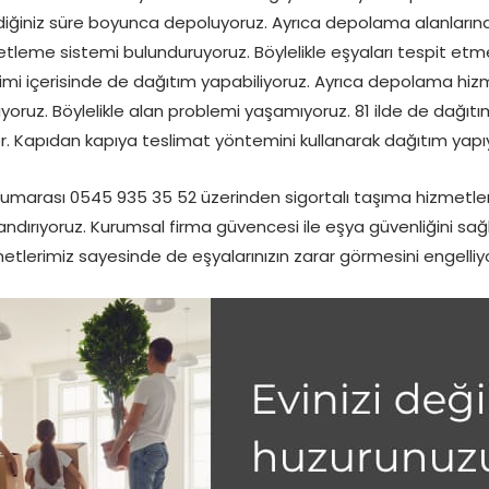
ediğiniz süre boyunca depoluyoruz. Ayrıca depolama alanlarınd
etleme sistemi bulunduruyoruz. Böylelikle eşyaları tespit et
limi içerisinde de dağıtım yapabiliyoruz. Ayrıca depolama hiz
yoruz. Böylelikle alan problemi yaşamıyoruz. 81 ilde de dağ
r. Kapıdan kapıya teslimat yöntemini kullanarak dağıtım yapı
umarası 0545 935 35 52 üzerinden sigortalı taşıma hizmetler
ndırıyoruz. Kurumsal firma güvencesi ile eşya güvenliğini sağlı
etlerimiz sayesinde de eşyalarınızın zarar görmesini engelliy