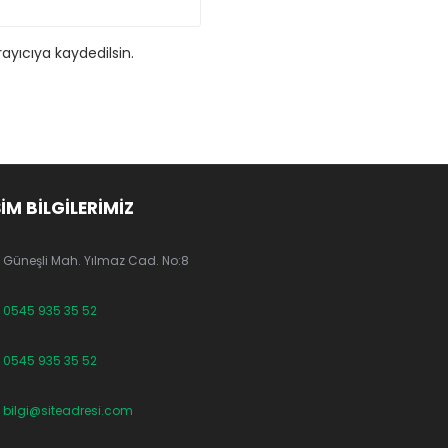
ayıcıya kaydedilsin.
ŞİM BİLGİLERİMİZ
Güneşli Mah. Yılmaz Cad. No:8
0545 935 35 52
0545 935 35 52
bilgi@siteadresi.com