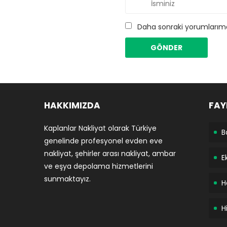
Daha sonraki yorumlarımda
HAKKIMIZDA
FAY
Kaplanlar Nakliyat olarak Türkiye
B
genelinde profesyonel evden eve
nakliyat, şehirler arası nakliyat, ambar
E
ve eşya depolama hizmetlerini
sunmaktayız.
H
H