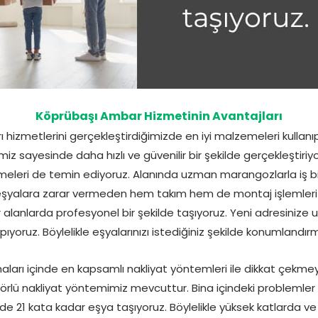
Köprübaşı Ambar Hizmetinin Avantajları
 hizmetlerini gerçekleştirdiğimizde en iyi malzemeleri kullan
miz sayesinde daha hızlı ve güvenilir bir şekilde gerçekleştiri
meleri de temin ediyoruz. Alanında uzman marangozlarla iş bi
eşyalara zarar vermeden hem takım hem de montaj işlemle
r alanlarda profesyonel bir şekilde taşıyoruz. Yeni adresinize u
pıyoruz. Böylelikle eşyalarınızı istediğiniz şekilde konumlandı
ları içinde en kapsamlı nakliyat yöntemleri ile dikkat çekme
rlü nakliyat yöntemimiz mevcuttur. Bina içindeki problemler
de 21 kata kadar eşya taşıyoruz. Böylelikle yüksek katlarda v