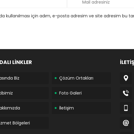
 kullanılması için adım, e-posta adresim ve site adresim bu tar
DALI LİNKLER
İLETİ
asında Biz
Çözüm Ortakları
kibimiz
Foto Galeri
akkımızda
İletişim
izmet Bölgeleri