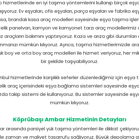
hizmetlerinde en iyi taşıma yöntemlerini kullanıp birçok eşyay
aşıyoruz. Ev eşyaları, ofis eşyaları, parça eşyaları ve fabrika
kasa, brandalı kasa araç modelleri sayesinde eşya taşıma işlem
stelik panelvan, kamyon ve kamyonet tarzı araç modellerimi
z araçların bakımını yaptırıyoruz. Kaza ve arıza gibi durumları
manızı mümkün kılıyoruz. Ayrıca, taşıma hizmetlerimizde araç
ük boy ve orta boy araç modelleri ile hizmet veriyoruz, her mi
bir şekilde taşıyabiliyoruz.
ul hizmetlerinde karşılıklı seferler düzenlediğimiz için eşya te
telik araç içerisindeki eşya bağlama sistemleri sayesinde eşya
da takip sistemi de kullanıyoruz. Bu sistemler sayesinde eşyal
mümkün kılıyoruz.
Köprübaşı Ambar Hizmetinin Detayları
 arasında parsiyel yük taşıma yöntemleri ile dikkat çekiyoruz.
elikle zaman ve maliyet tasarrufu sağlıyoruz. Büyük depolama 