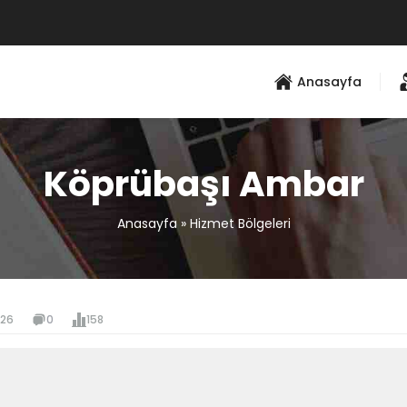
Anasayfa
Köprübaşı Ambar
Anasayfa
»
Hizmet Bölgeleri
026
0
158