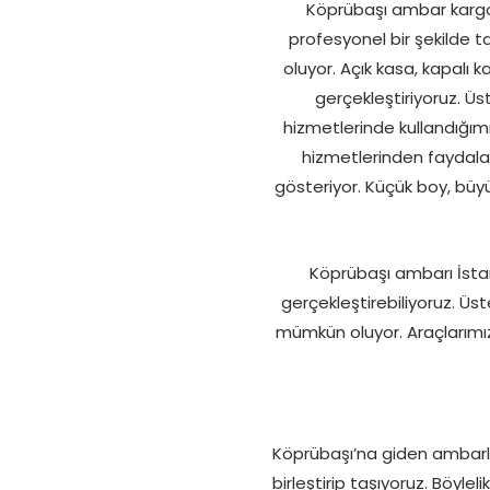
Köprübaşı ambar kargo 
profesyonel bir şekilde t
oluyor. Açık kasa, kapalı 
gerçekleştiriyoruz. Ü
hizmetlerinde kullandığımı
hizmetlerinden faydalan
gösteriyor. Küçük boy, büy
Köprübaşı ambarı İstanb
gerçekleştirebiliyoruz. Üs
mümkün oluyor. Araçlarımız
Köprübaşı’na giden ambarlar
birleştirip taşıyoruz. Böyl