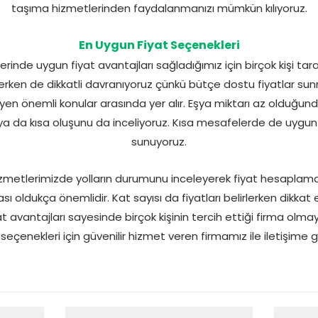
taşıma hizmetlerinden faydalanmanızı mümkün kılıyoruz.
En Uygun Fiyat Seçenekleri
inde uygun fiyat avantajları sağladığımız için birçok kişi tara
irlerken de dikkatli davranıyoruz çünkü bütçe dostu fiyatlar s
rleyen önemli konular arasında yer alır. Eşya miktarı az olduğu
a da kısa oluşunu da inceliyoruz. Kısa mesafelerde de uygun 
sunuyoruz.
metlerimizde yolların durumunu inceleyerek fiyat hesaplam
ı oldukça önemlidir. Kat sayısı da fiyatları belirlerken dikkat 
iyat avantajları sayesinde birçok kişinin tercih ettiği firma olma
seçenekleri için güvenilir hizmet veren firmamız ile iletişime ge