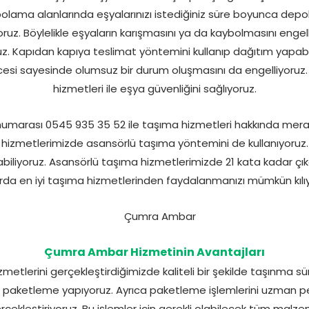
olama alanlarında eşyalarınızı istediğiniz süre boyunca depo
oruz. Böylelikle eşyaların karışmasını ya da kaybolmasını en
uz. Kapıdan kapıya teslimat yöntemini kullanıp dağıtım yap
si sayesinde olumsuz bir durum oluşmasını da engelliyoruz. 
hizmetleri ile eşya güvenliğini sağlıyoruz.
marası 0545 935 35 52 ile taşıma hizmetleri hakkında merak 
 hizmetlerimizde asansörlü taşıma yöntemini de kullanıyoruz. 
iliyoruz. Asansörlü taşıma hizmetlerimizde 21 kata kadar çıkab
rda en iyi taşıma hizmetlerinden faydalanmanızı mümkün kılı
Çumra Ambar Hizmetinin Avantajları
etlerini gerçekleştirdiğimizde kaliteli bir şekilde taşınma 
p paketleme yapıyoruz. Ayrıca paketleme işlemlerini uzman per
gerçekleştiriyoruz. Bu işlemler için gerekli olabilecek tüm malz