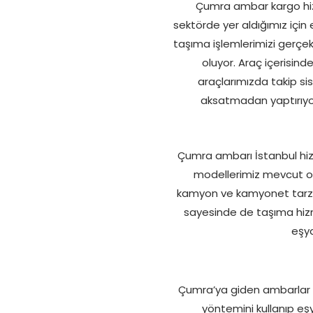
Çumra ambar kargo hizmet
sektörde yer aldığımız için
taşıma işlemlerimizi gerçek
oluyor. Araç içerisind
araçlarımızda takip sis
aksatmadan yaptırıyoru
Çumra ambarı İstanbul hizm
modellerimiz mevcut ol
kamyon ve kamyonet tarzı 
sayesinde de taşıma hizme
eşya
Çumra’ya giden ambarlar ar
yöntemini kullanıp eşya