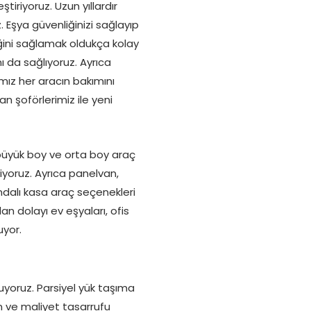
tiriyoruz. Uzun yıllardır
 Eşya güvenliğinizi sağlayıp
iğini sağlamak oldukça kolay
ı da sağlıyoruz. Ayrıca
ımız her aracın bakımını
n şoförlerimiz ile yeni
 büyük boy ve orta boy araç
yoruz. Ayrıca panelvan,
dalı kasa araç seçenekleri
n dolayı ev eşyaları, ofis
uyor.
uyoruz. Parsiyel yük taşıma
man ve maliyet tasarrufu