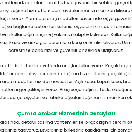
lerini Kaplanlar olarak hızlı ve güvenilir bir şekilde gerçekleş
 en iyi taşıma hizmetlerinden faydalanmanızı mümkün kılıyoruz.
leştiriyoruz. Yeni nesil araç modelleri sayesinde eşya güvenl
e eşya bağlama sistemleri kullanıp eşyalarınızın sabit kalmasın
temi kullandığımız için eşyalarınızı takipte kalıyoruz. Kullandığ
z. Kaza ve arıza gibi durumlara karşı önlemler alıyoruz. Uzma
adresinize daha hızlı ve güvenilir bir şekilde ulaşıyoruz.
etlerinde farklı boyutlarda araçlar kullanıyoruz. Küçük boy,
duğundan dolayı her alanda taşıma hizmetlerini gerçekleştiri
araç modellerimiz de mevcuttur. Açık kasa, kapalı kasa, bran
tlerini gerçekleştiriyoruz. Araç seçeneğimiz fazla olduğunda
ları, parça eşyaları ve fabrika eşyaları taşımamız mümkün ol
Çumra Ambar Hizmetinin Detayları
asında, detaylı taşıma yöntemleri ile birçok kişinin tercihi ol
larınızı taşıyoruz. Eşyalarınızı birleştirip taşıdığımız için za