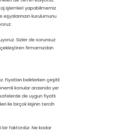
j işlemleri yapabilmemiz
de eşyalarınızın kurulumunu
yoruz.
luyoruz. Sizler de sorunsuz
rçekleştiren firmamızdan
iyatları belirlerken çeşitli
iz önemli konular arasında yer
safelerde de uygun fiyatlı
i ile birçok kişinin tercih
 bir faktördür. Ne kadar