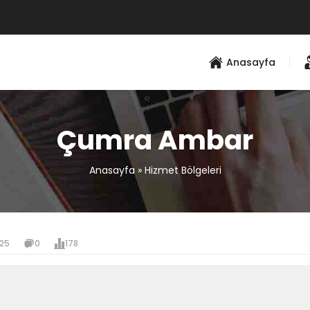
Anasayfa
Çumra Ambar
Anasayfa
»
Hizmet Bölgeleri
025
0
178