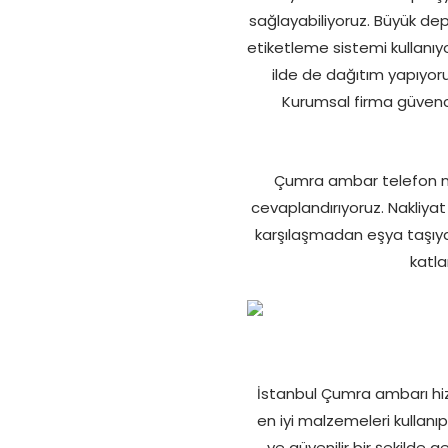
sağlayabiliyoruz. Büyük dep
etiketleme sistemi kullanıy
ilde de dağıtım yapıyor
Kurumsal firma güvence
Çumra ambar telefon nu
cevaplandırıyoruz. Nakliyat
karşılaşmadan eşya taşıyab
katla
İstanbul Çumra ambarı hizm
en iyi malzemeleri kullanı
ve güvenilir bir şekilde 