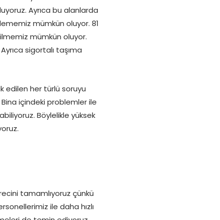
luyoruz. Ayrıca bu alanlarda
gellememiz mümkün oluyor. 81
abilmemiz mümkün oluyor.
Ayrıca sigortalı taşıma
edilen her türlü soruyu
Bina içindeki problemler ile
iliyoruz. Böylelikle yüksek
yoruz.
sürecini tamamlıyoruz çünkü
sonellerimiz ile daha hızlı
emeleri de temin ediyoruz.