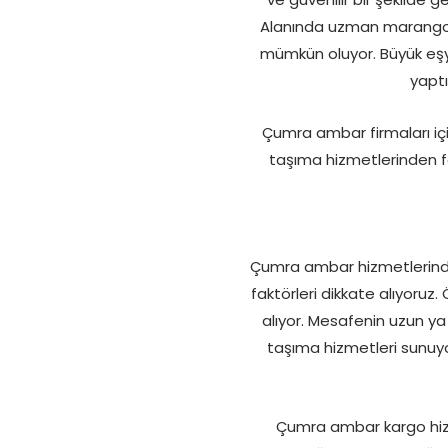
Alanında uzman marangoz
mümkün oluyor. Büyük eşyal
yaptı
Çumra ambar firmaları için
taşıma hizmetlerinden f
Çumra ambar hizmetlerinde e
faktörleri dikkate alıyoruz. 
alıyor. Mesafenin uzun ya
taşıma hizmetleri sunuyoru
Çumra ambar kargo hizme