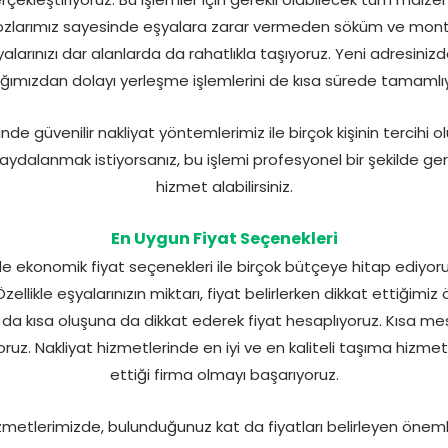
larımız sayesinde eşyalara zarar vermeden söküm ve monta
arınızı dar alanlarda da rahatlıkla taşıyoruz. Yeni adresiniz
ğımızdan dolayı yerleşme işlemlerini de kısa sürede tamamlı
de güvenilir nakliyat yöntemlerimiz ile birçok kişinin tercihi o
aydalanmak istiyorsanız, bu işlemi profesyonel bir şekilde ge
hizmet alabilirsiniz.
En Uygun Fiyat Seçenekleri
konomik fiyat seçenekleri ile birçok bütçeye hitap ediyoruz. F
Özellikle eşyalarınızın miktarı, fiyat belirlerken dikkat ettiğim
 da kısa oluşuna da dikkat ederek fiyat hesaplıyoruz. Kısa me
z. Nakliyat hizmetlerinde en iyi ve en kaliteli taşıma hizmetler
ettiği firma olmayı başarıyoruz.
tlerimizde, bulunduğunuz kat da fiyatları belirleyen önemli