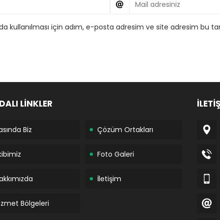
 kullanılması için adım, e-posta adresim ve site adresim bu tar
DALI LİNKLER
İLETİ
asında Biz
Çözüm Ortakları
kibimiz
Foto Galeri
akkımızda
İletişim
izmet Bölgeleri