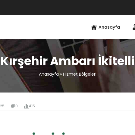
Anasayfa
Kırşehir Ambarı İkitelli
Anasayfa
»
Hizmet Bölgeleri
025
0
415