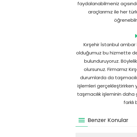
faydalanabilmeniz açısında
araçlarımız ile her tü
öğrenebilm
Kırşehir İstanbul ambar
olduğumuz bu hizmette depo
bulunduruyoruz. Böyleli
olursunuz. Firmamız Kırşe
durumlarda da taşımacılık
işlemleri gerçekleştirirken y
taşımacılık işleminin daha g
farklı
Benzer Konular