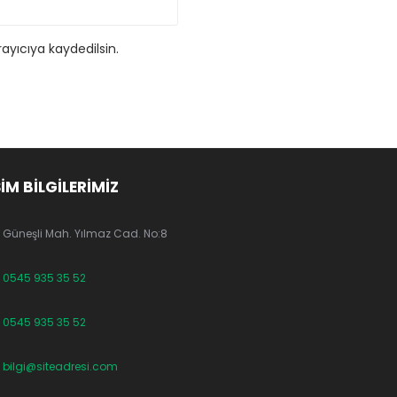
ayıcıya kaydedilsin.
ŞİM BİLGİLERİMİZ
Güneşli Mah. Yılmaz Cad. No:8
0545 935 35 52
0545 935 35 52
bilgi@siteadresi.com