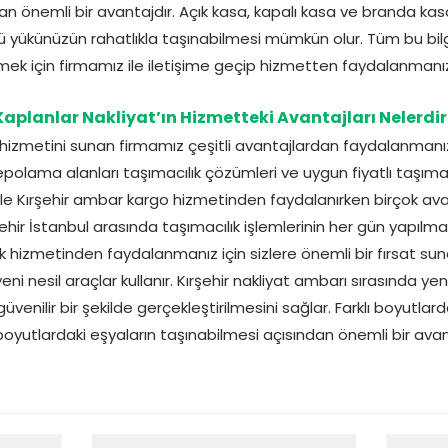
n önemli bir avantajdır. Açık kasa, kapalı kasa ve branda kasa
rlü yükünüzün rahatlıkla taşınabilmesi mümkün olur. Tüm bu bilgil
ek için firmamız ile iletişime geçip hizmetten faydalanmanız 
Kaplanlar Nakliyat’ın Hizmetteki Avantajları Nelerdir
 hizmetini sunan firmamız çeşitli avantajlardan faydalanmanız
lama alanları taşımacılık çözümleri ve uygun fiyatlı taşıma
kle Kırşehir ambar kargo hizmetinden faydalanırken birçok av
hir İstanbul arasında taşımacılık işlemlerinin her gün yapılması
 hizmetinden faydalanmanız için sizlere önemli bir fırsat sun
eni nesil araçlar kullanır. Kırşehir nakliyat ambarı sırasında yen
üvenilir bir şekilde gerçekleştirilmesini sağlar. Farklı boyutlard
 boyutlardaki eşyaların taşınabilmesi açısından önemli bir avan