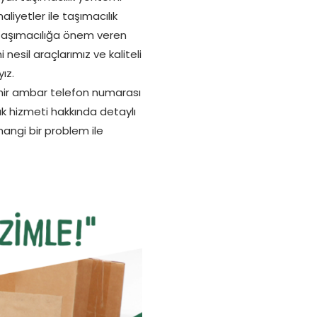
aliyetler ile taşımacılık
 taşımacılığa önem veren
esil araçlarımız ve kaliteli
ız.
hir ambar telefon numarası
lık hizmeti hakkında detaylı
hangi bir problem ile