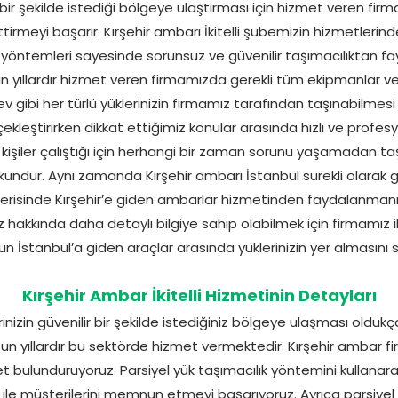
ir bir şekilde istediği bölgeye ulaştırması için hizmet veren 
tirmeyi başarır. Kırşehir ambarı İkitelli şubemizin hizmetleri
temleri sayesinde sorunsuz ve güvenilir taşımacılıktan fayda
un yıllardır hizmet veren firmamızda gerekli tüm ekipmanlar 
ev gibi her türlü yüklerinizin firmamız tarafından taşınabilmes
ekleştirirken dikkat ettiğimiz konular arasında hızlı ve profesy
şiler çalıştığı için herhangi bir zaman sorunu yaşamadan taşı
ündür. Aynı zamanda Kırşehir ambarı İstanbul sürekli olarak g
içerisinde Kırşehir’e giden ambarlar hizmetinden faydalanmanızı
z hakkında daha detaylı bilgiye sahip olabilmek için firmamız ile
gün İstanbul’a giden araçlar arasında yüklerinizin yer almasını sa
Kırşehir Ambar İkitelli Hizmetinin Detayları
erinizin güvenilir bir şekilde istediğiniz bölgeye ulaşması olduk
n yıllardır bu sektörde hizmet vermektedir. Kırşehir ambar fi
t bulunduruyoruz. Parsiyel yük taşımacılık yöntemini kullanar
 ile müşterilerini memnun etmeyi başarıyoruz. Ayrıca parsiyel