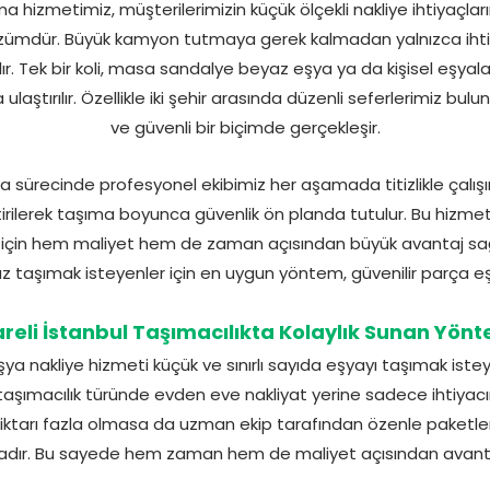
a hizmetimiz, müşterilerimizin küçük ölçekli nakliye ihtiyaçları
özümdür. Büyük kamyon tutmaya gerek kalmadan yalnızca ihti
ılır. Tek bir koli, masa sandalye beyaz eşya ya da kişisel eşy
ulaştırılır. Özellikle iki şehir arasında düzenli seferlerimiz bu
ve güvenli bir biçimde gerçekleşir.
a sürecinde profesyonel ekibimiz her aşamada titizlikle çalışı
tirilerek taşıma boyunca güvenlik ön planda tutulur. Bu hizme
s için hem maliyet hem de zaman açısından büyük avantaj sa
uz taşımak isteyenler için en uygun yöntem, güvenilir parça eşy
areli İstanbul Taşımacılıkta Kolaylık Sunan Yön
eşya nakliye hizmeti küçük ve sınırlı sayıda eşyayı taşımak istey
taşımacılık türünde evden eve nakliyat yerine sadece ihtiyacı
n miktarı fazla olmasa da uzman ekip tarafından özenle paketl
dır. Bu sayede hem zaman hem de maliyet açısından avanta