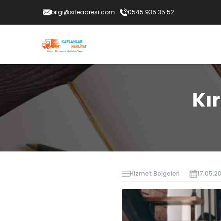
bilgi@siteadresi.com
0545 935 35 52
Kı
Hizmet Bölgeleri
17.05.2