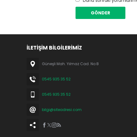
Daha sonraki yorumlarımda
İLETİŞİM BİLGİLERİMİZ
Güneşli Mah. Yılmaz Cad. No:8
0545 935 35 52
0545 935 35 52
bilgi@siteadresi.com