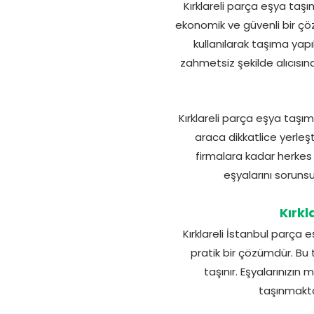
Kırklareli parça eşya taşım
ekonomik ve güvenli bir ç
kullanılarak taşıma yap
zahmetsiz şekilde alıcısına 
Kırklareli parça eşya taşım
araca dikkatlice yerleş
firmalara kadar herke
eşyalarını soruns
Kırkl
Kırklareli İstanbul parça 
pratik bir çözümdür. Bu 
taşınır. Eşyalarınızı
taşınmakta