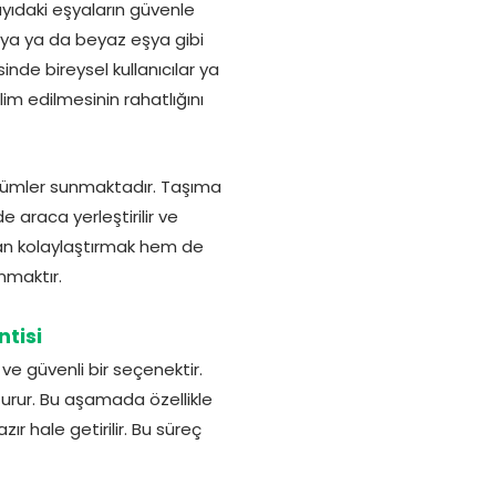
ıdaki eşyaların güvenle
lya ya da beyaz eşya gibi
inde bireysel kullanıcılar ya
m edilmesinin rahatlığını
özümler sunmaktadır. Taşıma
 araca yerleştirilir ve
dan kolaylaştırmak hem de
nmaktır.
tisi
 ve güvenli bir seçenektir.
turur. Bu aşamada özellikle
r hale getirilir. Bu süreç