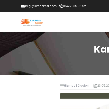
bilgi@siteadresi.com
0545 935 35 52
Ka
Hizmet Bölgeleri
23.05.2