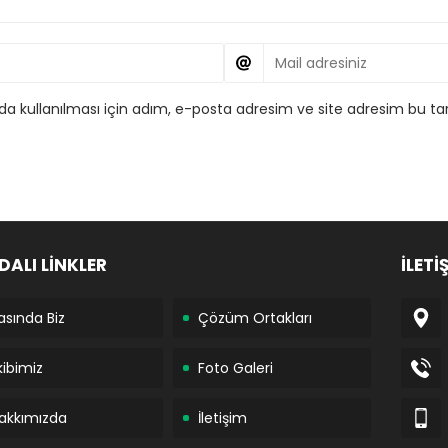
 kullanılması için adım, e-posta adresim ve site adresim bu tar
DALI LİNKLER
İLETİ
asında Biz
Çözüm Ortakları
kibimiz
Foto Galeri
akkımızda
İletişim