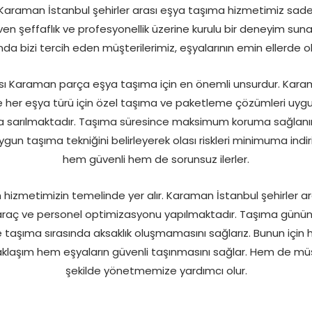
. Karaman İstanbul şehirler arası eşya taşıma hizmetimiz sad
en şeffaflık ve profesyonellik üzerine kurulu bir deneyim sun
nda bizi tercih eden müşterilerimiz, eşyalarının emin ellerde ol
sı Karaman parça eşya taşıma için en önemli unsurdur. Karam
her eşya türü için özel taşıma ve paketleme çözümleri uygul
la sarılmaktadır. Taşıma süresince maksimum koruma sağlanır
gun taşıma tekniğini belirleyerek olası riskleri minimuma indir
hem güvenli hem de sorunsuz ilerler.
hizmetimizin temelinde yer alır. Karaman İstanbul şehirler a
araç ve personel optimizasyonu yapılmaktadır. Taşıma günü
 taşıma sırasında aksaklık oluşmamasını sağlarız. Bunun için 
aklaşım hem eşyaların güvenli taşınmasını sağlar. Hem de müş
şekilde yönetmemize yardımcı olur.