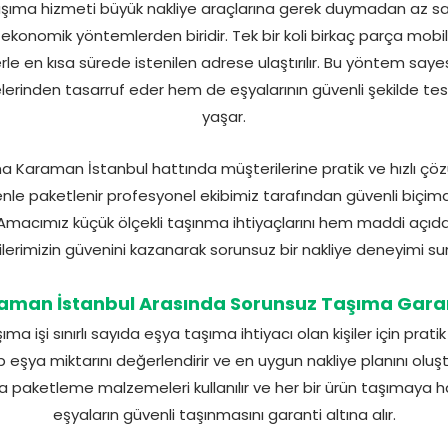
ıma hizmeti büyük nakliye araçlarına gerek duymadan az say
ekonomik yöntemlerden biridir. Tek bir koli birkaç parça mobi
rle en kısa sürede istenilen adrese ulaştırılır. Bu yöntem sayes
erinden tasarruf eder hem de eşyalarının güvenli şekilde tesli
yaşar.
 Karaman İstanbul hattında müşterilerine pratik ve hızlı ç
le paketlenir profesyonel ekibimiz tarafından güvenli biçimde
 Amacımız küçük ölçekli taşınma ihtiyaçlarını hem maddi açı
lerimizin güvenini kazanarak sorunsuz bir nakliye deneyimi su
aman İstanbul Arasında Sorunsuz Taşıma Garan
işi sınırlı sayıda eşya taşıma ihtiyacı olan kişiler için pratik
şya miktarını değerlendirir ve en uygun nakliye planını oluş
a paketleme malzemeleri kullanılır ve her bir ürün taşımaya hazı
eşyaların güvenli taşınmasını garanti altına alır.