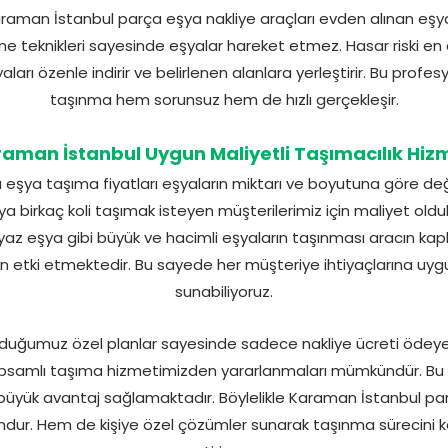
man İstanbul parça eşya nakliye araçları evden alınan eşyala
 teknikleri sayesinde eşyalar hareket etmez. Hasar riski en az
yaları özenle indirir ve belirlenen alanlara yerleştirir. Bu pro
taşınma hem sorunsuz hem de hızlı gerçekleşir.
aman İstanbul Uygun Maliyetli Taşımacılık Hiz
eşya taşıma fiyatları eşyaların miktarı ve boyutuna göre değ
ya birkaç koli taşımak isteyen müşterilerimiz için maliyet old
z eşya gibi büyük ve hacimli eşyaların taşınması aracın kapl
n etki etmektedir. Bu sayede her müşteriye ihtiyaçlarına uygu
sunabiliyoruz.
unduğumuz özel planlar sayesinde sadece nakliye ücreti ödeyere
psamlı taşıma hizmetimizden yararlanmaları mümkündür. Bu 
 büyük avantaj sağlamaktadır. Böylelikle Karaman İstanbul par
ur. Hem de kişiye özel çözümler sunarak taşınma sürecini k