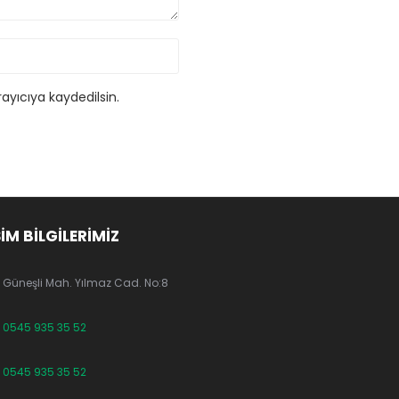
ayıcıya kaydedilsin.
ŞİM BİLGİLERİMİZ
Güneşli Mah. Yılmaz Cad. No:8
0545 935 35 52
0545 935 35 52