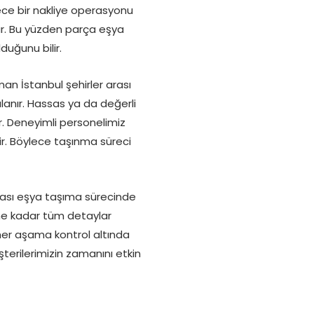
ece bir nakliye operasyonu
ar. Bu yüzden parça eşya
duğunu bilir.
an İstanbul şehirler arası
anır. Hassas ya da değerli
. Deneyimli personelimiz
ir. Böylece taşınma süreci
rası eşya taşıma sürecinde
ne kadar tüm detaylar
her aşama kontrol altında
terilerimizin zamanını etkin