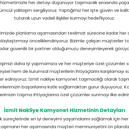
hizmetimizle her detayı düşünüyor taşımacılık sırasında yaşan
cül yaklaşım sergiliyoruz. Yaptığımız her işte güven ve kalit
tutarak uzun vadeli ilişkiler kurmayı hedefliyoruz.
lerimizde planlama aşamasından teslimat sürecine kadar her a
kolaylaştırmayı önceliklendiriyoruz. Bizimle çalışan müşteriler 
adar güvenilir bir partner olduğumuzu deneyimleyerek görüyo
 işimizi daha iyi yapmamıza ve her müşteriye özel çözümler
eysel hem de kurumsal müşterilerin ihtiyaçlarını karşılamayı 
er ediniyoruz. İzmit nakliye kamyonet taşımacılığı olarak taş
terilerimizin başarılarına katkı sağlamaktan gurur duyuyoruz. K
rimizin taşıma ihtiyaçlarına özel çözümler sunmayı ilke edini
İzmit Nakliye Kamyonet Hizmetinin Detayları
ık süreçlerinde en iyi deneyimi yaşamalarını sağlamak için her ad
taşımanın her aşamasında müşteri memnuniyetini ön planda tu