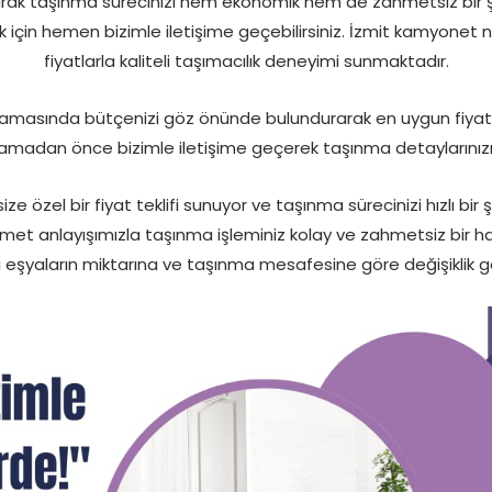
şarak taşınma sürecinizi hem ekonomik hem de zahmetsiz bir ş
mak için hemen bizimle iletişime geçebilirsiniz. İzmit kamyonet
fiyatlarla kaliteli taşımacılık deneyimi sunmaktadır.
şamasında bütçenizi göz önünde bulundurarak en uygun fiyatlar
madan önce bizimle iletişime geçerek taşınma detaylarınızı 
ize özel bir fiyat teklifi sunuyor ve taşınma sürecinizi hızlı bi
zmet anlayışımızla taşınma işleminiz kolay ve zahmetsiz bir h
arı eşyaların miktarına ve taşınma mesafesine göre değişiklik 