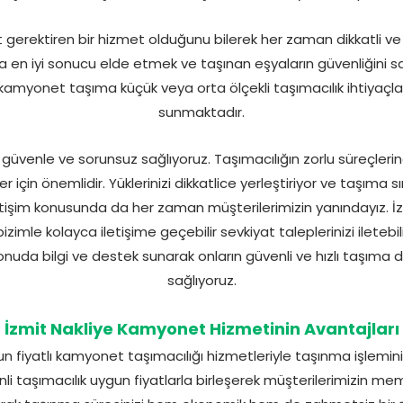
 gerektiren bir hizmet olduğunu bilerek her zaman dikkatli ve
en iyi sonucu elde etmek ve taşınan eşyaların güvenliğini sa
kamyonet taşıma küçük veya orta ölçekli taşımacılık ihtiyaçlar
sunmaktadır.
ı güvenle ve sorunsuz sağlıyoruz. Taşımacılığın zorlu süreçleri
r için önemlidir. Yüklerinizi dikkatlice yerleştiriyor ve taşıma 
İletişim konusunda da her zaman müşterilerimizin yanındayız. İzm
imle kolayca iletişime geçebilir sevkiyat taleplerinizi iletebili
 konuda bilgi ve destek sunarak onların güvenli ve hızlı taşıma
sağlıyoruz.
İzmit Nakliye Kamyonet Hizmetinin Avantajları
un fiyatlı kamyonet taşımacılığı hizmetleriyle taşınma işlemin
venli taşımacılık uygun fiyatlarla birleşerek müşterilerimizin 