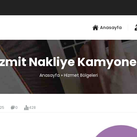
Anasayfa
İzmit Nakliye Kamyone
Anasayfa
»
Hizmet Bölgeleri
025
0
428