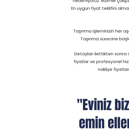
hedefliyoruz. Bizimle çalı
En uygun fiyat teklifini al
Taşınma işleminizin her a
Taşınma sürecine başla
Detayları ilettikten sonra s
fiyatlar ve profesyonel hi
nakliye fiyatl