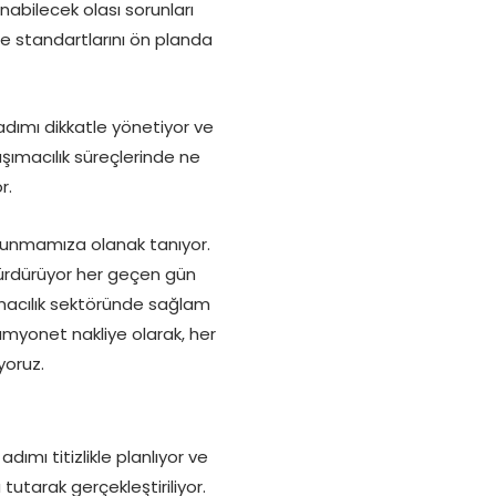
abilecek olası sorunları
e standartlarını ön planda
dımı dikkatle yönetiyor ve
taşımacılık süreçlerinde ne
r.
 sunmamıza olanak tanıyor.
sürdürüyor her geçen gün
ımacılık sektöründe sağlam
amyonet nakliye olarak, her
yoruz.
ımı titizlikle planlıyor ve
tarak gerçekleştiriliyor.